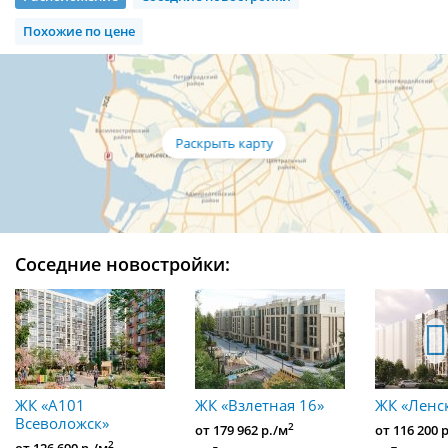
Похожие по цене
Соседние новостройки:
ЖК «А101
ЖК «Взлетная 16»
ЖК «Ленс
Всеволожск»
2
от 179 962 р./м
от 116 200 
2
от 126 690 р./м