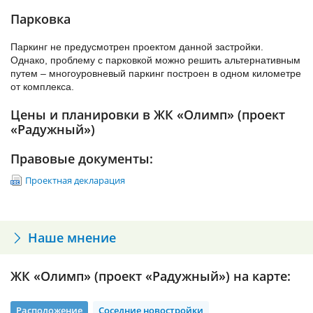
Супермаркетов в пешей доступности мало, поэтому за
1-комнатные – 126 шт. от 34,86 кв.м до 37,32 кв.м (без
Парковка
продуктами придется выбираться в более обжитые районы
учёта площади лоджий и балконов)
города.
2-комнатные – 28 шт. 47,31 кв.м (без учёта площади
Паркинг не предусмотрен проектом данной застройки.
лоджий и балконов)
Однако, проблему с парковкой можно решить альтернативным
путем – многоуровневый паркинг построен в одном километре
Квартиры продаются без отделки.
от комплекса.
Цены и планировки в ЖК «Олимп» (проект
«Радужный»)
Правовые документы:
Проектная декларация
Наше мнение
ЖК «Олимп» (проект «Радужный») на карте:
Расположение
Соседние новостройки