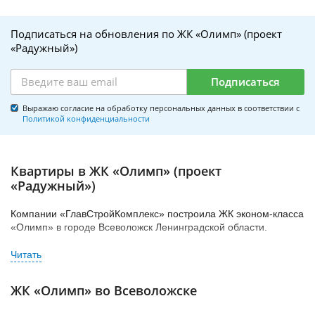
Подписаться на обновления по ЖК «Олимп» (проект
«Радужный»)
Подписаться
Выражаю согласие на обработку персональных данных в соответствии с
Политикой конфиденциальности
Квартиры в ЖК «Олимп» (проект
«Радужный»)
Компании «ГлавСтройКомплекс» построила ЖК эконом-класса
«Олимп» в городе Всеволожск Ленинградской области.
Жилой дом расположен на территории восточнее
лесопарковой зоны, и ограниченной с севера улицей Николая
Рубцова, а с востока – Колтушским шоссе.
ЖК «Олимп» во Всеволожске
ЖК «Олимп» оборудован индивидуальными приборами учёта
тепла, современными электросчётчиками с функцией