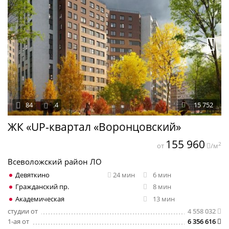
84
4
15 752
ЖК «UP-квартал «Воронцовский»
155 960
2
от
/м
Всеволожский район ЛО
Девяткино
24 мин
6 мин
Гражданский пр.
8 мин
Академическая
13 мин
студии от
4 558 032
1-ая от
6 356 616