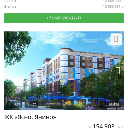
2-ая от
12 468 200
3-ая от
15 685 961
+7 (969) 703-32-37
587
72
16 538
ЖК «Ясно. Янино»
154 903
2
от
/м