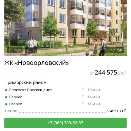
424
6
17 769
ЖК «Новоорловский»
244 575
2
от
/м
Приморский район
Проспект Просвещения
10 мин
Парнас
16 мин
Озерки
11 мин
1-ая от
9 465 071
+7 (969) 703-32-37