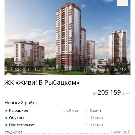
526
122
20 419
ЖК «Живи! В Рыбацком»
205 159
2
от
/м
Невский район
Рыбацкое
29 мин
9 мин
Обухово
14 мин
Пролетарская
11 мин
студии от
4 900 126