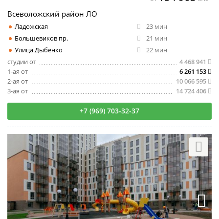
Всеволожский район ЛО
Ладожская
23 мин
Большевиков пр.
21 мин
Улица Дыбенко
22 мин
студии от
4 468 941
1-ая от
6 261 153
2-ая от
10 066 595
3-ая от
14 724 406
+7 (969) 703-32-37