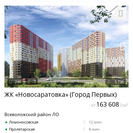
246
7
5 736
ЖК «Новосаратовка» (Город Первых)
163 608
2
от
/м
Всеволожский район ЛО
Ломоносовская
12 мин
Пролетарская
8 мин