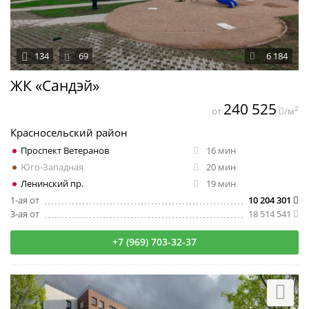
134
69
6 184
ЖК «Сандэй»
240 525
2
от
/м
Красносельский район
Проспект Ветеранов
16 мин
Юго-Западная
20 мин
Ленинский пр.
19 мин
1-ая от
10 204 301
3-ая от
18 514 541
+7 (969) 703-32-37