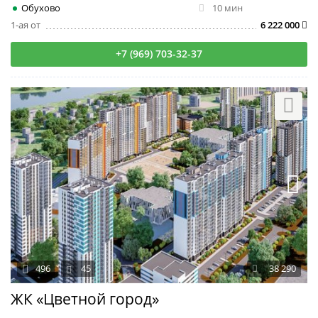
Обухово
10 мин
1-ая от
6 222 000
+7 (969) 703-32-37
496
45
38 290
ЖК «Цветной город»