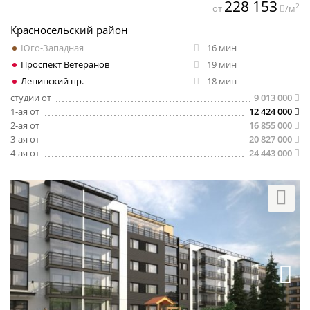
228 153
2
от
/м
Красносельский район
Юго-Западная
16 мин
Проспект Ветеранов
19 мин
Ленинский пр.
18 мин
студии от
9 013 000
1-ая от
12 424 000
2-ая от
16 855 000
3-ая от
20 827 000
4-ая от
24 443 000