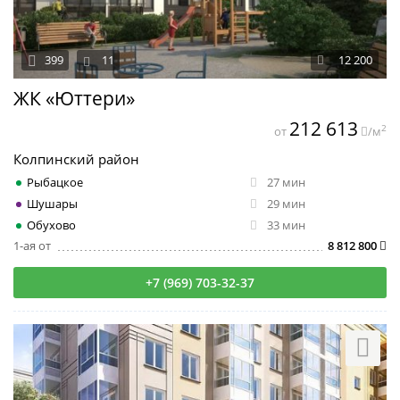
399
11
12 200
ЖК «Юттери»
212 613
2
от
/м
Колпинский район
Рыбацкое
27 мин
Шушары
29 мин
Обухово
33 мин
1-ая от
8 812 800
+7 (969) 703-32-37