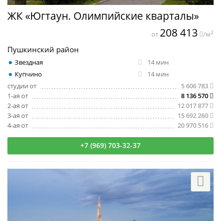
ЖК «Югтаун. Олимпийские кварталы»
208 413
2
от
/м
Пушкинский район
Звездная
14 мин
Купчино
14 мин
студии от
5 606 783
1-ая от
8 136 570
2-ая от
12 017 877
3-ая от
15 692 260
4-ая от
20 970 516
+7 (969) 703-32-37