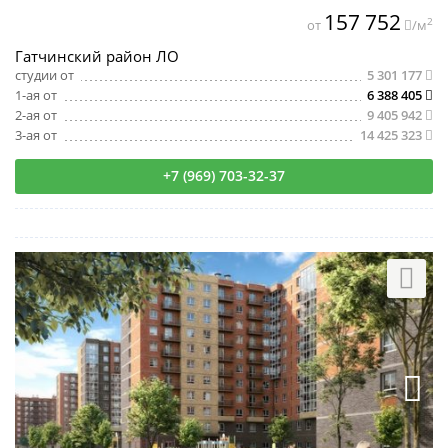
157 752
2
от
/м
Гатчинский район ЛО
студии от
5 301 177
1-ая от
6 388 405
2-ая от
9 405 942
3-ая от
14 425 323
+7 (969) 703-32-37