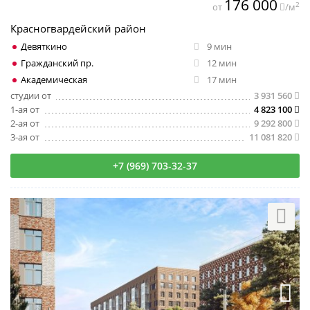
176 000
2
от
/м
Красногвардейский район
Девяткино
9 мин
Гражданский пр.
12 мин
Академическая
17 мин
студии от
3 931 560
1-ая от
4 823 100
2-ая от
9 292 800
3-ая от
11 081 820
+7 (969) 703-32-37