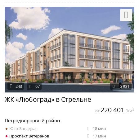
243
67
5 931
ЖК «Любоград» в Стрельне
220 401
2
от
/м
Петродворцовый район
Юго-Западная
18 мин
Проспект Ветеранов
17 мин