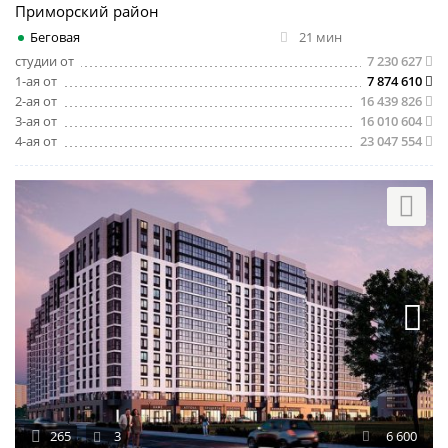
Приморский район
Беговая
21 мин
студии от
7 230 627
1-ая от
7 874 610
2-ая от
16 439 826
3-ая от
16 010 604
4-ая от
23 047 554
265
3
6 600