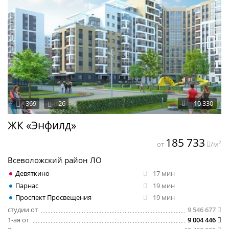
369
26
10 330
ЖК «Энфилд»
185 733
2
от
/м
Всеволожский район ЛО
Девяткино
17 мин
Парнас
19 мин
Проспект Просвещения
19 мин
студии от
9 546 677
1-ая от
9 004 446