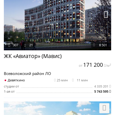
307
21
8 501
ЖК «Авиатор» (Мавис)
171 200
2
от
/м
Всеволожский район ЛО
Девяткино
25 мин
11 мин
студии от
4 335 201
1-ая от
5 743 595