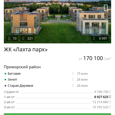
10
221
6 991
ЖК «Лахта парк»
170 100
2
от
/м
Приморский район
Беговая
15 мин
Зенит
26 мин
Старая Деревня
26 мин
студии от
9 746 730
1-ая от
8 927 625
2-ая от
13 214 880
3-ая от
15 792 525