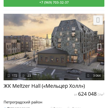
+7 (969) 703-32-37
172
23
3 064
ЖК Meltzer Hall («Мельцер Холл»)
624 048
2
от
/м
Петроградский район