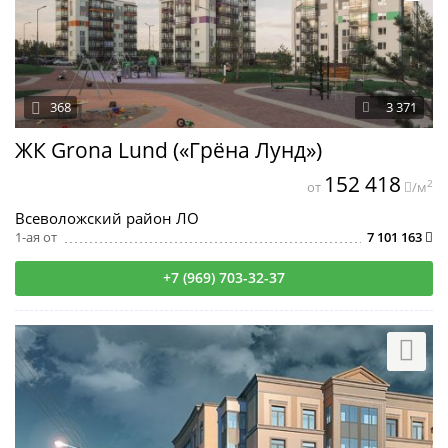
368
3 371
ЖК Grona Lund («Грёна Лунд»)
152 418
2
от
/м
Всеволожский район ЛО
1-ая от
7 101 163
+7 (969) 703-32-37