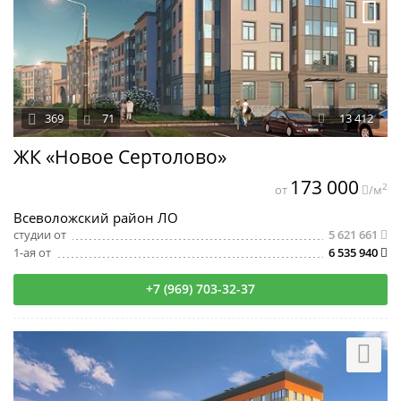
369
71
13 412
ЖК «Новое Сертолово»
173 000
2
от
/м
Всеволожский район ЛО
студии от
5 621 661
1-ая от
6 535 940
+7 (969) 703-32-37