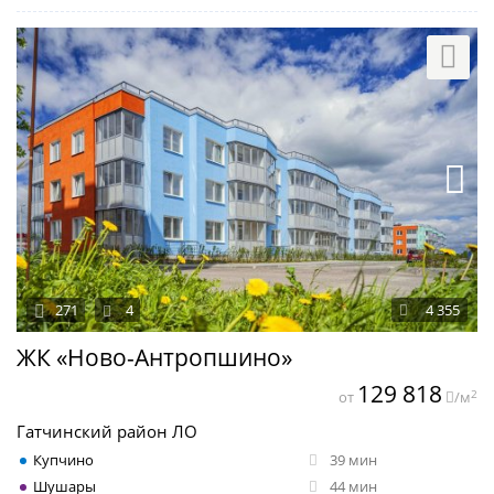
271
4
4 355
ЖК «Ново-Антропшино»
129 818
2
от
/м
Гатчинский район ЛО
Купчино
39 мин
Шушары
44 мин