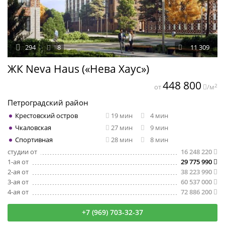
294
8
11 309
ЖК Neva Haus («Нева Хаус»)
448 800
2
от
/м
Петроградский район
Крестовский остров
19 мин
4 мин
Чкаловская
27 мин
9 мин
Спортивная
28 мин
8 мин
студии от
16 248 220
1-ая от
29 775 990
2-ая от
38 223 990
3-ая от
60 537 000
4-ая от
72 886 200
+7 (969) 703-32-37