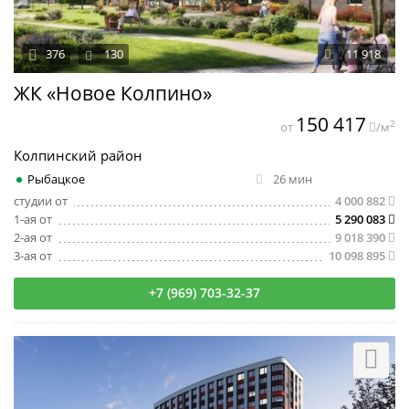
376
130
11 918
ЖК «Новое Колпино»
150 417
2
от
/м
Колпинский район
Рыбацкое
26 мин
студии от
4 000 882
1-ая от
5 290 083
2-ая от
9 018 390
3-ая от
10 098 895
+7 (969) 703-32-37