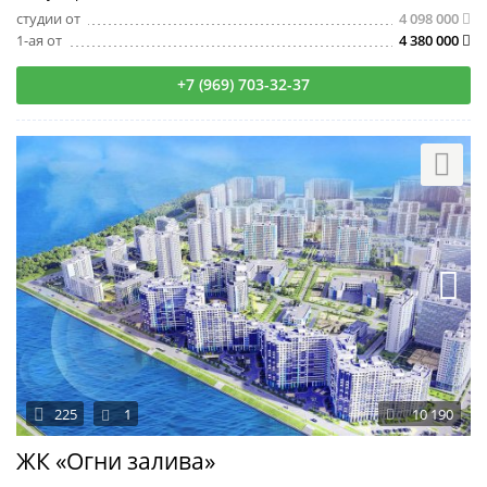
студии от
4 098 000
1-ая от
4 380 000
+7 (969) 703-32-37
225
1
10 190
ЖК «Огни залива»