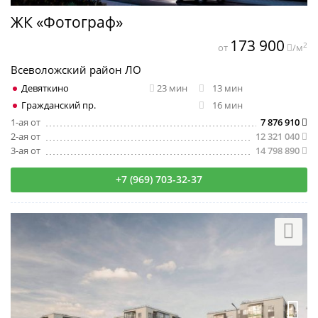
ЖК «Фотограф»
173 900
2
от
/м
Всеволожский район ЛО
Девяткино
23 мин
13 мин
Гражданский пр.
16 мин
1-ая от
7 876 910
2-ая от
12 321 040
3-ая от
14 798 890
+7 (969) 703-32-37