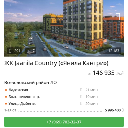
291
7
12 183
ЖК Jaanila Country («Янила Кантри»)
146 935
2
от
/м
Всеволожский район ЛО
Ладожская
21 мин
Большевиков пр.
19 мин
Улица Дыбенко
20 мин
1-ая от
5 996 400
+7 (969) 703-32-37