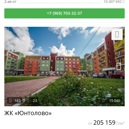
2-ая от
10 407 692
+7 (969) 703-32-37
183
23
15 040
ЖК «Юнтолово»
205 159
2
от
/м