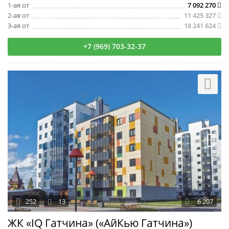
1-ая от
7 092 270
2-ая от
11 425 327
3-ая от
18 241 624
+7 (969) 703-32-37
252
13
6 207
ЖК «IQ Гатчина» («АйКью Гатчина»)