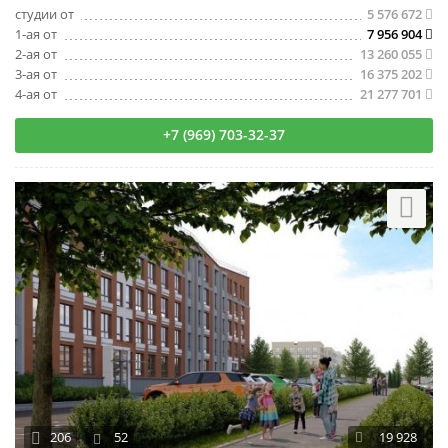
студии от
5 576 672
1-ая от
7 956 904
2-ая от
13 260 055
3-ая от
16 375 202
4-ая от
21 277 701
+7 (969) 703-32-37
206
52
19 928