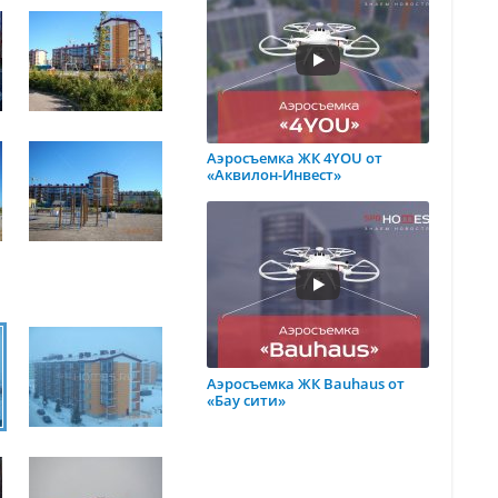
Аэросъемка ЖК 4YOU от
«Аквилон-Инвест»
Аэросъемка ЖК Bauhaus от
«Бау сити»