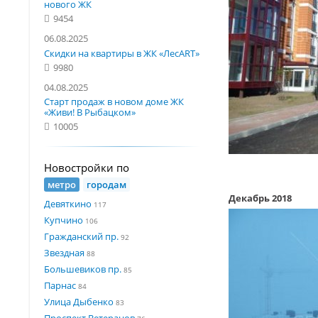
нового ЖК
9454
06.08.2025
Скидки на квартиры в ЖК «ЛесART»
9980
04.08.2025
Старт продаж в новом доме ЖК
«Живи! В Рыбацком»
10005
Новостройки по
метро
городам
Декабрь 2018
Девяткино
117
Купчино
106
Гражданский пр.
92
Звездная
88
Большевиков пр.
85
Парнас
84
Улица Дыбенко
83
Проспект Ветеранов