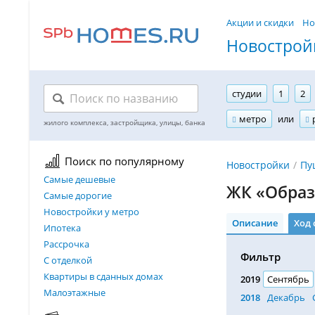
Акции и скидки
Но
Новостройк
студии
1
2
метро
или
Поиск по популярному
Новостройки
Пу
Самые дешевые
ЖК «Образ
Самые дорогие
Новостройки у метро
Описание
Ход 
Ипотека
Рассрочка
Фильтр
С отделкой
Квартиры в сданных домах
2019
Сентябрь
Малоэтажные
2018
Декабрь