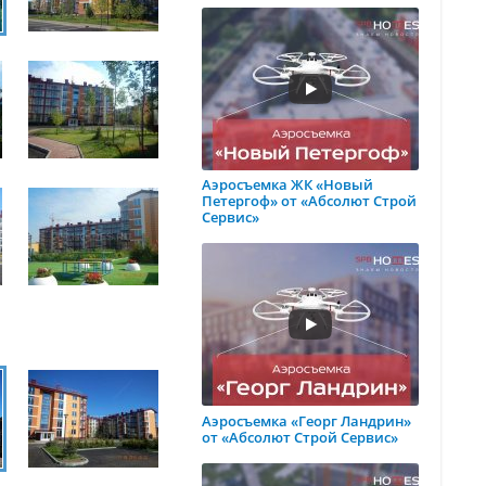
Аэросъемка ЖК «Новый
Петергоф» от «Абсолют Строй
Сервис»
Аэросъемка «Георг Ландрин»
от «Абсолют Строй Сервис»