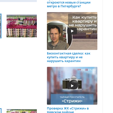
откроются новые станции
метро в Петербурге?
Бесконтактная сделка: как
купить квартиру и не
нарушить карантин
Проверка ЖК «Стрижи» в
Невском районе