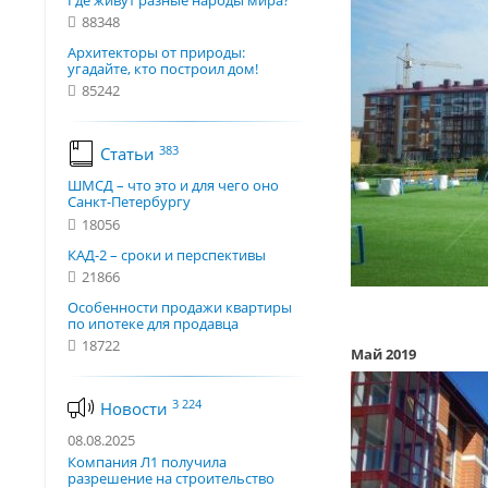
Где живут разные народы мира?
88348
Архитекторы от природы:
угадайте, кто построил дом!
85242
383
Статьи
ШМСД – что это и для чего оно
Санкт-Петербургу
18056
КАД-2 – сроки и перспективы
21866
Особенности продажи квартиры
по ипотеке для продавца
18722
Май 2019
3 224
Новости
08.08.2025
Компания Л1 получила
разрешение на строительство