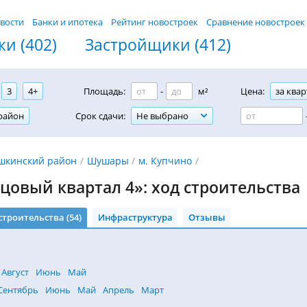
вости
Банки и ипотека
Рейтинг новостроек
Сравнение новостроек
и (402)
Застройщики (412)
3
4+
Площадь:
-
м²
Цена:
за квар
район
Срок сдачи:
Не выбрано
шкинский район
Шушары
м. Купчино
цовый квартал 4»: ход строительства
строительства (54)
Инфраструктура
Отзывы
Август
Июнь
Май
Сентябрь
Июнь
Май
Апрель
Март