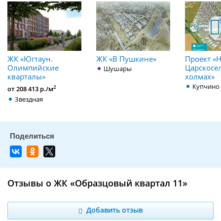
ЖК «Югтаун.
ЖК «В Пушкине»
Проект «
Олимпийские
Царскосе
Шушары
кварталы»
холмах»
Купчино
2
от 208 413 р./м
Звездная
Отзывы о ЖК «Образцовый квартал 11»
Добавить отзыв