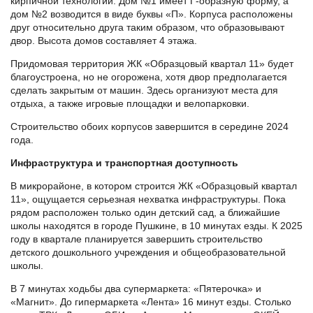
кирпичной технологии. Дом №1 имеет Г-образную форму, а
дом №2 возводится в виде буквы «П». Корпуса расположены
друг относительно друга таким образом, что образовывают
двор. Высота домов составляет 4 этажа.
Придомовая территория ЖК «Образцовый квартал 11» будет
благоустроена, но не огорожена, хотя двор предполагается
сделать закрытым от машин. Здесь организуют места для
отдыха, а также игровые площадки и велопарковки.
Строительство обоих корпусов завершится в середине 2024
года.
Инфраструктура и транспортная доступность
В микрорайоне, в котором строится ЖК «Образцовый квартал
11», ощущается серьезная нехватка инфраструктуры. Пока
рядом расположен только один детский сад, а ближайшие
школы находятся в городе Пушкине, в 10 минутах езды. К 2025
году в квартале планируется завершить строительство
детского дошкольного учреждения и общеобразовательной
школы.
В 7 минутах ходьбы два супермаркета: «Пятерочка» и
«Магнит». До гипермаркета «Лента» 16 минут езды. Столько