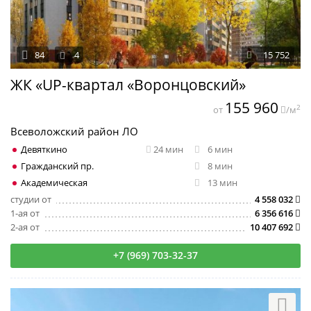
84
4
15 752
ЖК «UP-квартал «Воронцовский»
155 960
2
от
/м
Всеволожский район ЛО
Девяткино
24 мин
6 мин
Гражданский пр.
8 мин
Академическая
13 мин
студии от
4 558 032
1-ая от
6 356 616
2-ая от
10 407 692
+7 (969) 703-32-37