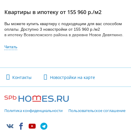
Квартиры в ипотеку от 155 960 р./м2
Вы можете купить квартиру с подходящим для вас способом
оплаты. Доступно 3 новостройки от 155 960 р./м2
в ипотеку Всеволожского района в деревне Новое Девяткино.
Различные варианты планировки квартир доступных
в ипотеку: студии, однокомнатные, двухкомнатные.
Стоимость квартир в новостройках от 4.6 млн руб до 12.9 млн
руб.
Цена зависит от расположения, окружающей инфраструктуры,
Контакты
Новостройки на карте
срока сдачи дома и класса. Представлены новостройки со
сдачей в 2026 в сегменте комфорт, бизнес класса в деревне
Новое Девяткино.
Политика конфиденциальности
Пользовательское соглашение