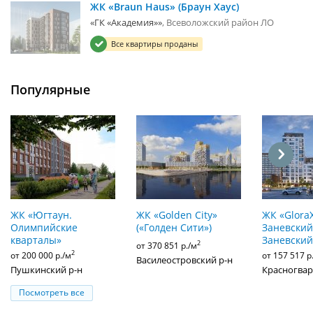
ЖК «Braun Haus» (Браун Хаус)
«ГК «Академия»»
Всеволожский район ЛО
Все квартиры проданы
Популярные
ЖК «Югтаун.
ЖК «Golden City»
ЖК «Glora
Олимпийские
(«Голден Сити»)
Заневский»
кварталы»
Заневский
2
от 370 851 р./м
2
от 200 000 р./м
от 157 517 р
Василеостровский р-н
Пушкинский р-н
Красногвар
Посмотреть все