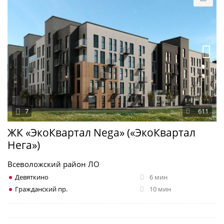
7
611
ЖК «ЭкоКвартал Nega» («ЭкоКвартал
Нега»)
Всеволожский район ЛО
Девяткино
6 мин
Гражданский пр.
10 мин