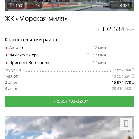
150
43
3 924
ЖК «Морская миля»
302 634
2
от
/м
Красносельский район
Автово
12 мин
Ленинский пр.
12 мин
Проспект Ветеранов
17 мин
студии от
7 657 944
1-ая от
10 554 291
2-ая от
15 974 778
3-ая от
28 410 580
+7 (969) 703-32-37