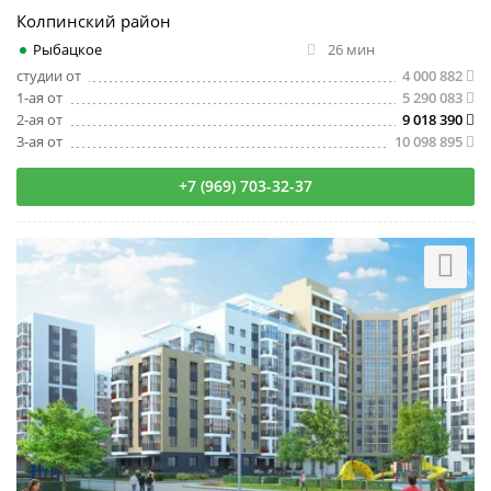
Колпинский район
Рыбацкое
26 мин
студии от
4 000 882
1-ая от
5 290 083
2-ая от
9 018 390
3-ая от
10 098 895
+7 (969) 703-32-37