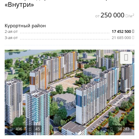
«Внутри»
250 000
2
от
/м
Курортный район
2-ая от
17 452 500
3-ая от
21 685 000
496
45
38 283