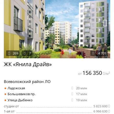
269
7
4 701
ЖК «Янила Драйв»
156 350
2
от
/м
Всеволожский район ЛО
Ладожская
20 мин
Большевиков пр.
17 мин
Улица Дыбенко
19 мин
студии от
5 823 600
1-ая от
6 966 630