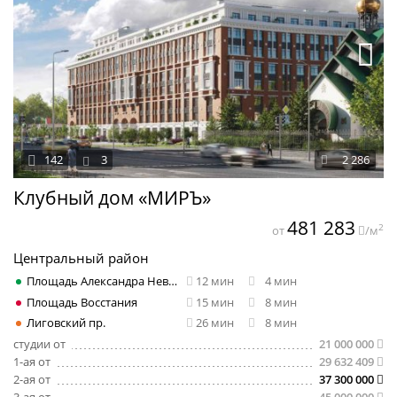
142
3
2 286
Клубный дом «МИРЪ»
481 283
2
от
/м
Центральный район
Площадь Александра Невского
12 мин
4 мин
Площадь Восстания
15 мин
8 мин
Лиговский пр.
26 мин
8 мин
студии от
21 000 000
1-ая от
29 632 409
2-ая от
37 300 000