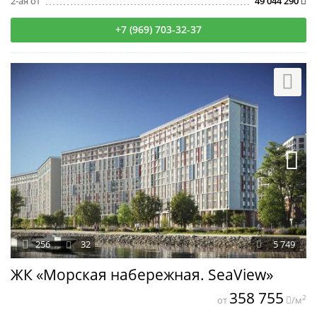
2-ая от
49 044 290
+7 (969) 703-32-37
256
32
5 749
ЖК «Морская набережная. SeaView»
358 755
2
от
/м