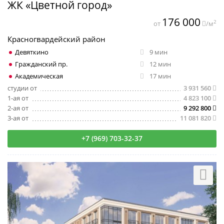
ЖК «Цветной город»
176 000
2
от
/м
Красногвардейский район
Девяткино
9 мин
Гражданский пр.
12 мин
Академическая
17 мин
студии от
3 931 560
1-ая от
4 823 100
2-ая от
9 292 800
3-ая от
11 081 820
+7 (969) 703-32-37