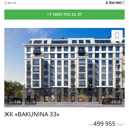
2-ая от
8 304 960
+7 (969) 703-32-37
148
4
3 019
ЖК «BAKUNINA 33»
499 955
2
от
/м