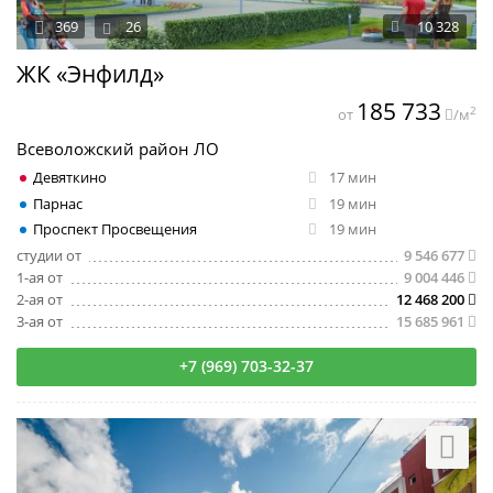
369
26
10 328
ЖК «Энфилд»
185 733
2
от
/м
Всеволожский район ЛО
Девяткино
17 мин
Парнас
19 мин
Проспект Просвещения
19 мин
студии от
9 546 677
1-ая от
9 004 446
2-ая от
12 468 200
3-ая от
15 685 961
+7 (969) 703-32-37