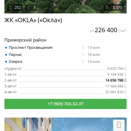
252
3
2 375
ЖК «OKLA» («Окла»)
226 400
2
от
/м
Приморский район
Проспект Просвещения
13 мин
Парнас
18 мин
Озерки
14 мин
студии от
6 635 784
1-ая от
9 168 430
2-ая от
14 656 788
3-ая от
17 468 688
4-ая от
25 981 830
+7 (969) 703-32-37