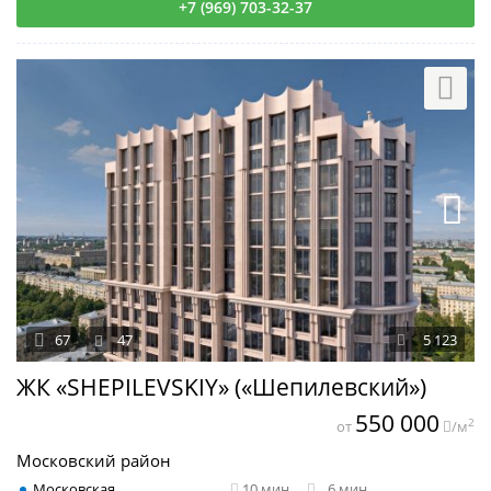
+7 (969) 703-32-37
67
47
5 123
ЖК «SHEPILEVSKIY» («Шепилевский»)
550 000
2
от
/м
Московский район
Московская
10 мин
6 мин