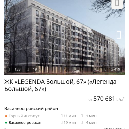
133
19
3 419
ЖК «LEGENDA Большой, 67» («Легенда
Большой, 67»)
570 681
2
от
/м
Василеостровский район
Горный институт
11 мин
1 мин
Василеостровская
19 мин
4 мин