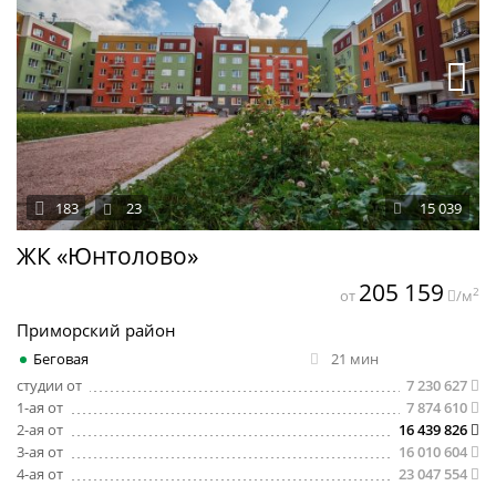
183
23
15 039
ЖК «Юнтолово»
205 159
2
от
/м
Приморский район
Беговая
21 мин
студии от
7 230 627
1-ая от
7 874 610
2-ая от
16 439 826
3-ая от
16 010 604
4-ая от
23 047 554