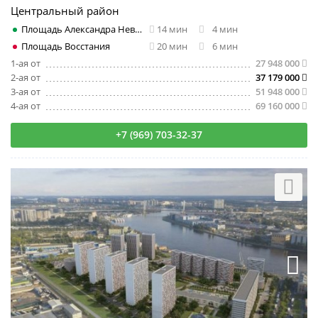
Центральный район
Площадь Александра Невского
14 мин
4 мин
Площадь Восстания
20 мин
6 мин
1-ая от
27 948 000
2-ая от
37 179 000
3-ая от
51 948 000
4-ая от
69 160 000
+7 (969) 703-32-37