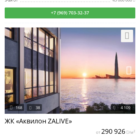
3-ая от
45 000 000
+7 (969) 703-32-37
168
38
4 109
ЖК «Аквилон ZALIVE»
290 926
2
от
/м