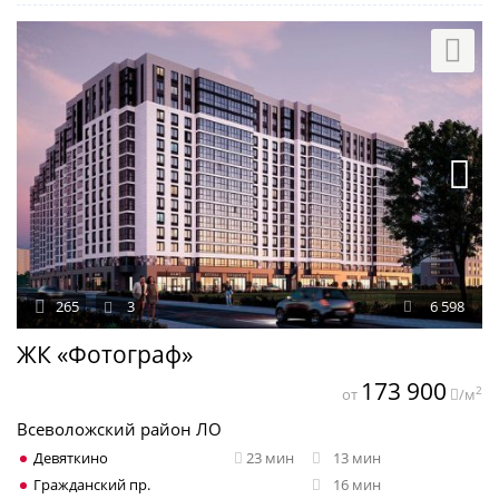
265
3
6 598
ЖК «Фотограф»
173 900
2
от
/м
Всеволожский район ЛО
Девяткино
23 мин
13 мин
Гражданский пр.
16 мин