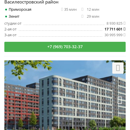
Василеостровский район
Приморская
35 мин
12 мин
Зенит
29 мин
студии от
8 930 825
2-ая от
17 711 601
3-ая от
30 995 999
+7 (969) 703-32-37