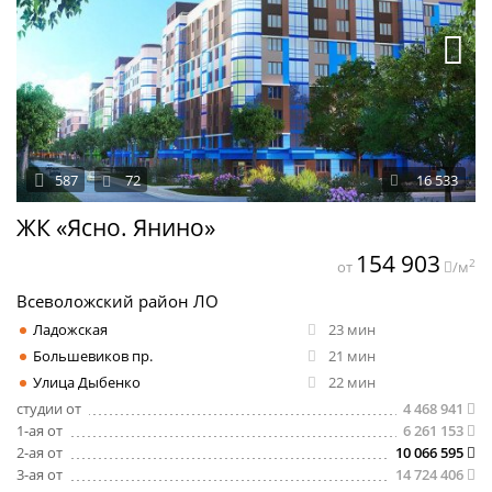
587
72
16 533
ЖК «Ясно. Янино»
154 903
2
от
/м
Всеволожский район ЛО
Ладожская
23 мин
Большевиков пр.
21 мин
Улица Дыбенко
22 мин
студии от
4 468 941
1-ая от
6 261 153
2-ая от
10 066 595
3-ая от
14 724 406