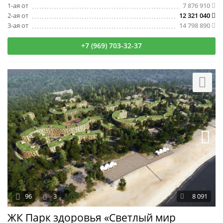
1-ая от
7 876 910
2-ая от
12 321 040
3-ая от
14 798 890
+7 (969) 703-32-37
96
3
8 091
ЖК Парк здоровья «Светлый мир