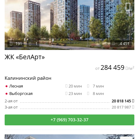
191
1
4 451
ЖК «БелАрт»
284 459
2
от
/м
Калининский район
Лесная
20 мин
7 мин
Выборгская
23 мин
8 мин
2-ая от
20 818 145
3-ая от
20 817 987
+7 (969) 703-32-37