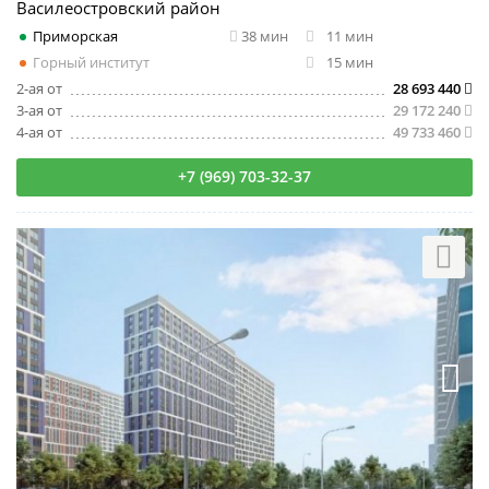
Василеостровский район
Приморская
38 мин
11 мин
Горный институт
15 мин
2-ая от
28 693 440
3-ая от
29 172 240
4-ая от
49 733 460
+7 (969) 703-32-37