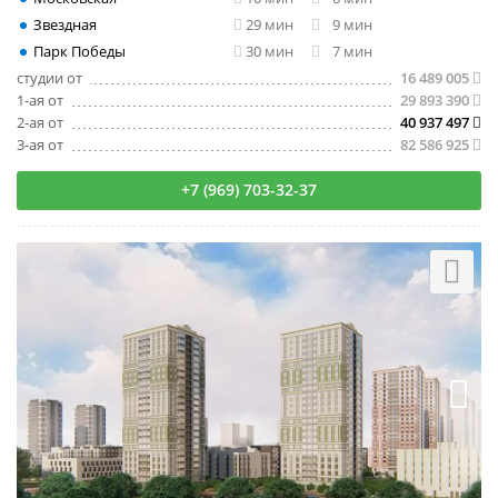
Звездная
29 мин
9 мин
Парк Победы
30 мин
7 мин
студии от
16 489 005
1-ая от
29 893 390
2-ая от
40 937 497
3-ая от
82 586 925
+7 (969) 703-32-37