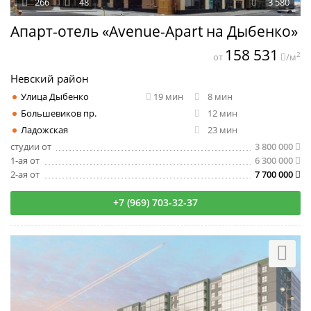
266
48
3 580
Апарт-отель «Avenue-Apart на Дыбенко»
158 531
2
от
/м
Невский район
Улица Дыбенко
19 мин
8 мин
Большевиков пр.
12 мин
Ладожская
23 мин
студии от
3 800 000
1-ая от
6 300 000
2-ая от
7 700 000
+7 (969) 703-32-37