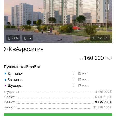
392
7
12 661
ЖК «Аэросити»
160 000
2
от
/м
Пушкинский район
Купчино
15 мин
Звездная
15 мин
Шушары
17 мин
студии от
4 468 900
1-ая от
6 176 100
2-ая от
9 179 200
3-ая от
11 838 150