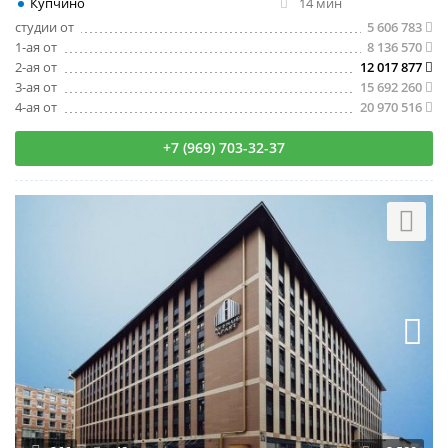
Купчино
14 мин
студии от
5 606 783
1-ая от
8 136 570
2-ая от
12 017 877
3-ая от
15 692 260
4-ая от
20 970 516
+7 (969) 703-32-37