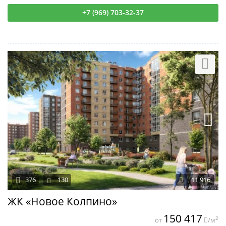
+7 (969) 703-32-37
376
130
11 916
ЖК «Новое Колпино»
150 417
2
от
/м