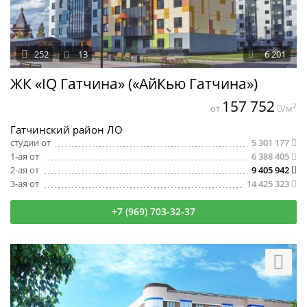
252
13
6 201
ЖК «IQ Гатчина» («АйКью Гатчина»)
157 752
2
от
/м
Гатчинский район ЛО
студии от
5 301 177
1-ая от
6 388 405
2-ая от
9 405 942
3-ая от
14 425 323
+7 (969) 703-32-37