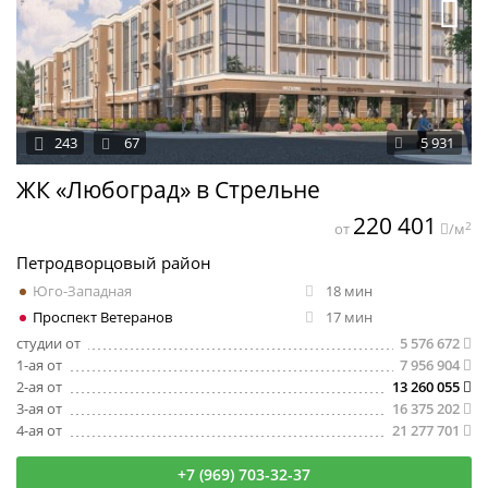
243
67
5 931
ЖК «Любоград» в Стрельне
220 401
2
от
/м
Петродворцовый район
Юго-Западная
18 мин
Проспект Ветеранов
17 мин
студии от
5 576 672
1-ая от
7 956 904
2-ая от
13 260 055
3-ая от
16 375 202
4-ая от
21 277 701
+7 (969) 703-32-37