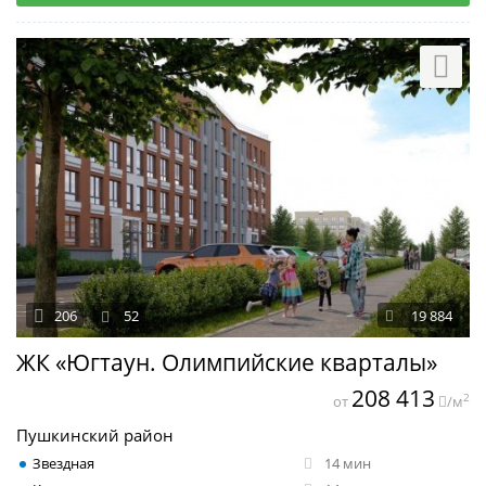
206
52
19 884
ЖК «Югтаун. Олимпийские кварталы»
208 413
2
от
/м
Пушкинский район
Звездная
14 мин