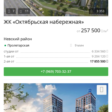
7
11
3 353
ЖК «Октябрьская набережная»
257 500
2
от
/м
Невский район
Пролетарская
9 мин
студии от
6 334 560
1-ая от
9 204 120
2-ая от
17 855 500
+7 (969) 703-32-37