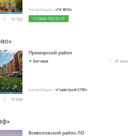
Застройщик:
«ГК ФСК»
+7 (969) 703-32-37
15 752
ово»
Приморский район
Беговая
21 мин
Застройщик:
«Главстрой-СПб»
15 039
аф»
Всеволожский район ЛО