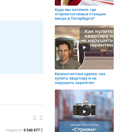
Куда мы катимся: где
откроются новые станции
метро в Петербурге?
Бесконтактная сделка: как
купить квартиру и не
нарушить карантин
студии от
9 546 677