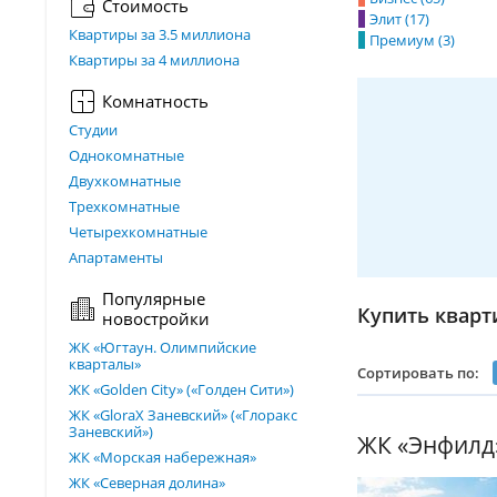
Стоимость
Элит (17)
Квартиры за 3.5 миллиона
Премиум (3)
Квартиры за 4 миллиона
Комнатность
Студии
Однокомнатные
Двухкомнатные
Трехкомнатные
Четырехкомнатные
Апартаменты
Популярные
Купить кварт
новостройки
ЖК «Югтаун. Олимпийские
кварталы»
Сортировать по:
ЖК «Golden City» («Голден Сити»)
ЖК «GloraX Заневский»​ («Глоракс
Заневский»)
ЖК «Энфилд
ЖК «Морская набережная»
ЖК «Северная долина»