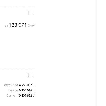
123 671
2
от
/м
студии от
4 558 032
1-ая от
6 356 616
2-ая от
10 407 692