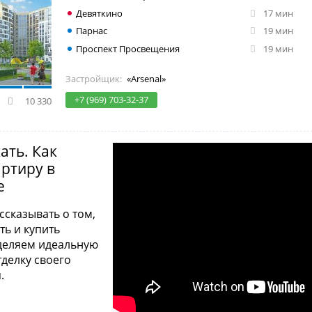
Девяткино
17 мин
Парнас
19 мин
Проспект Просвещения
19 мин
Застройщик:
«Arsenal»
+7 (969) 703-32-37
10 330
ать. Как
ртиру в
е
сказывать о том,
ть и купить
деляем идеальную
тделку своего
я.