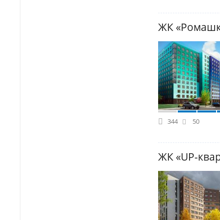
ЖК «Ромаш
344
50
ЖК «UP-ква