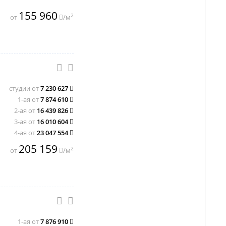
155 960
2
от
/м
студии от
7 230 627
1-ая от
7 874 610
2-ая от
16 439 826
3-ая от
16 010 604
4-ая от
23 047 554
205 159
2
от
/м
1-ая от
7 876 910