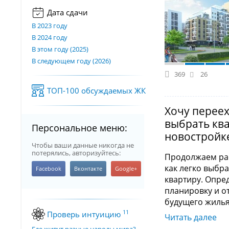
Дата сдачи
В 2023 году
В 2024 году
В этом году (2025)
В следующем году (2026)
369
26
ТОП-100 обсуждаемых ЖК
Хочу переех
выбрать ква
Персональное меню:
новостройк
Чтобы ваши данные никогда не
потерялись, авторизуйтесь:
Продолжаем рас
как легко выбра
квартиру. Опре
планировку и о
будущего жиль
11
Проверь интуицию
Читать далее