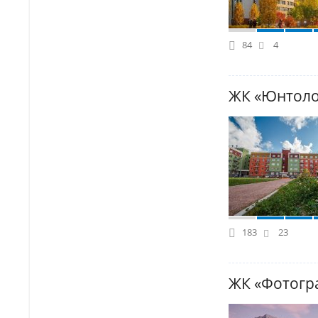
84
4
ЖК «Юнтол
183
23
ЖК «Фотогр