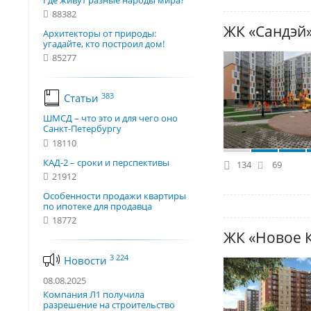
Где живут разные народы мира?
88382
ЖК «Сандэй
Архитекторы от природы:
угадайте, кто построил дом!
85277
383
Статьи
ШМСД – что это и для чего оно
Санкт-Петербургу
18110
КАД-2 – сроки и перспективы
134
69
21912
Особенности продажи квартиры
по ипотеке для продавца
18772
ЖК «Новое 
3 224
Новости
08.08.2025
Компания Л1 получила
разрешение на строительство