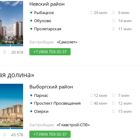
Невский район
Рыбацкое
29 мин
9 мин
Обухово
14 мин
Пролетарская
11 мин
Застройщик:
«Самолет»
+7 (969) 703-32-37
20 418
ая долина»
Выборгский район
Парнас
12 мин
7 мин
Проспект Просвещения
40 мин
12 мин
Озерки
15 мин
Застройщик:
«Главстрой-СПб»
+7 (969) 703-32-37
43 578