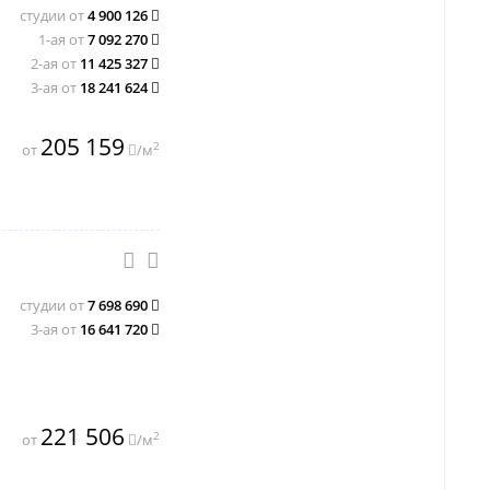
студии от
4 900 126
1-ая от
7 092 270
2-ая от
11 425 327
3-ая от
18 241 624
205 159
2
от
/м
студии от
7 698 690
3-ая от
16 641 720
221 506
2
от
/м