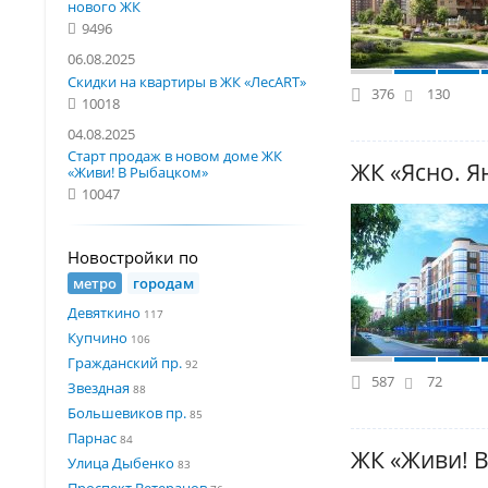
нового ЖК
9496
06.08.2025
Скидки на квартиры в ЖК «ЛесART»
376
130
10018
04.08.2025
Старт продаж в новом доме ЖК
ЖК «Ясно. Я
«Живи! В Рыбацком»
10047
Новостройки по
метро
городам
Девяткино
117
Купчино
106
Гражданский пр.
92
587
72
Звездная
88
Большевиков пр.
85
Парнас
84
ЖК «Живи! 
Улица Дыбенко
83
Проспект Ветеранов