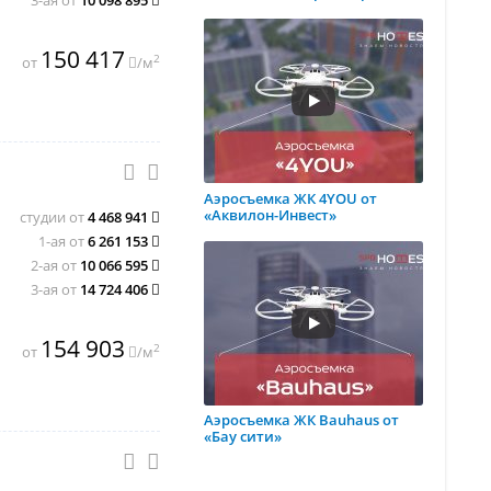
150 417
2
от
/м
Аэросъемка ЖК 4YOU от
«Аквилон-Инвест»
студии от
4 468 941
1-ая от
6 261 153
2-ая от
10 066 595
3-ая от
14 724 406
154 903
2
от
/м
Аэросъемка ЖК Bauhaus от
«Бау сити»