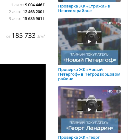
1-ая от
9 004 446
Проверка ЖК «Стрижи» в
Невском районе
2-ая от
12 468 200
3-ая от
15 685 961
185 733
2
от
/м
Проверка ЖК «Новый
Петергоф» в Петродворцовом
районе
Проверка ЖК «Георг