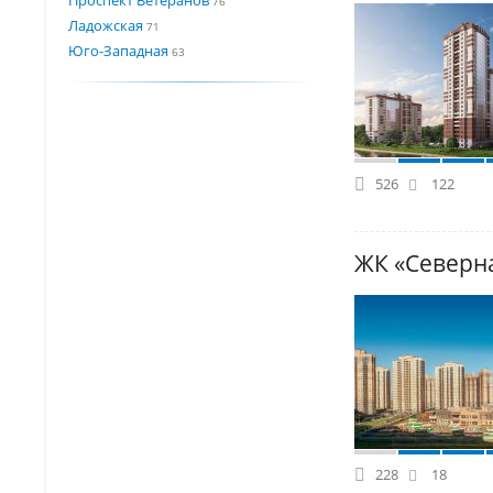
76
Ладожская
71
Юго-Западная
63
526
122
ЖК «Северн
228
18