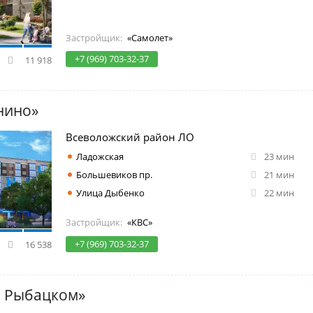
Застройщик:
«Самолет»
+7 (969) 703-32-37
11 918
нино»
Всеволожский район ЛО
Ладожская
23 мин
Большевиков пр.
21 мин
Улица Дыбенко
22 мин
Застройщик:
«КВС»
+7 (969) 703-32-37
16 538
В Рыбацком»