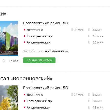
ки»
Всеволожский район ЛО
Девяткино
28 мин
6 мин
Гражданский пр.
13 мин
Академическая
20 мин
Застройщик:
««Романтика»»
+7 (969) 703-32-37
15 065
ртал «Воронцовский»
Всеволожский район ЛО
Девяткино
24 мин
6 мин
Гражданский пр.
8 мин
Академическая
13 мин