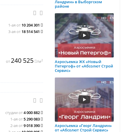
Ландрин» в Выборгском
районе
1-ая от
10 204 301
3-ая от
18 514 541
240 525
2
от
/м
Аэросъемка ЖК «Новый
Петергоф» от «Абсолют Строй
Сервис»
студии от
4 000 882
1-ая от
5 290 083
2-ая от
9 018 390
Аэросъемка «Георг Ландрин»
от «Абсолют Строй Сервис»
3-ая от
10 098 895