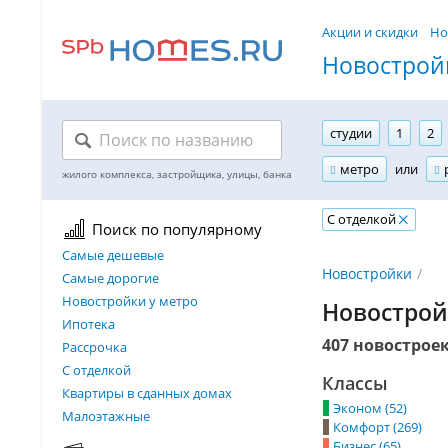
Акции и скидки
Но
Новостройк
студии
1
2
метро
или
С отделкой
Поиск по популярному
Самые дешевые
Новостройки
Самые дорогие
Новостройки у метро
Новострой
Ипотека
407 новострое
Рассрочка
С отделкой
Классы
Квартиры в сданных домах
Эконом (52)
Малоэтажные
Комфорт (269)
Бизнес (65)