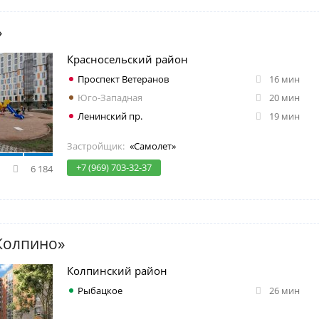
»
Красносельский район
Проспект Ветеранов
16 мин
Юго-Западная
20 мин
Ленинский пр.
19 мин
Застройщик:
«Самолет»
+7 (969) 703-32-37
6 184
Колпино»
Колпинский район
Рыбацкое
26 мин