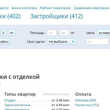
вости
Банки и ипотека
Рейтинг новостроек
Сравнение новостроек
и (402)
Застройщики (412)
3
4+
Площадь:
-
м²
Цена:
за квар
район
Срок сдачи:
Не выбрано
ки с отделкой
к
Типы квартир
Оплата
Минимальная цена
Студии
от 3.48 млн
Ипотека (205)
Однокомнатные
от 4.05 млн
Рассрочка (152)
Двухкомнатные
от 4.92 млн