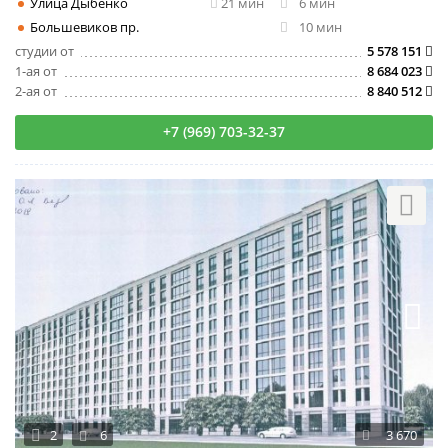
Улица Дыбенко
21 мин
6 мин
Большевиков пр.
10 мин
студии от
5 578 151
1-ая от
8 684 023
2-ая от
8 840 512
+7 (969) 703-32-37
2
6
3 670