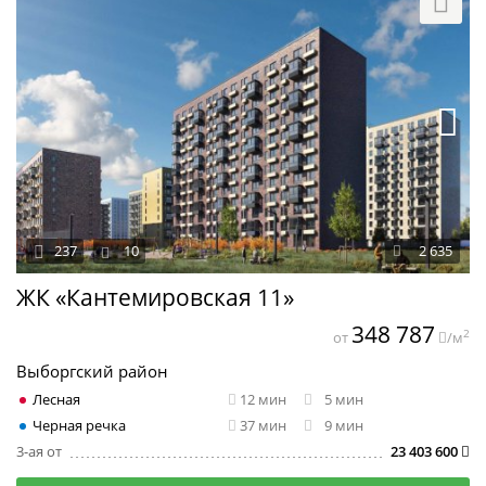
237
10
2 635
ЖК «Кантемировская 11»
348 787
2
от
/м
Выборгский район
Лесная
12 мин
5 мин
Черная речка
37 мин
9 мин
3-ая от
23 403 600