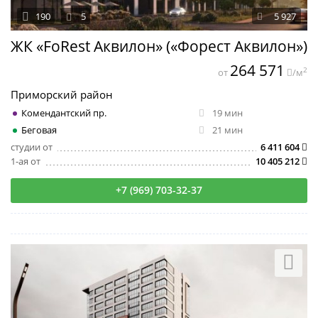
190
5
5 927
ЖК «FoRest Аквилон» («Форест Аквилон»)
264 571
2
от
/м
Приморский район
Комендантский пр.
19 мин
Беговая
21 мин
студии от
6 411 604
1-ая от
10 405 212
+7 (969) 703-32-37