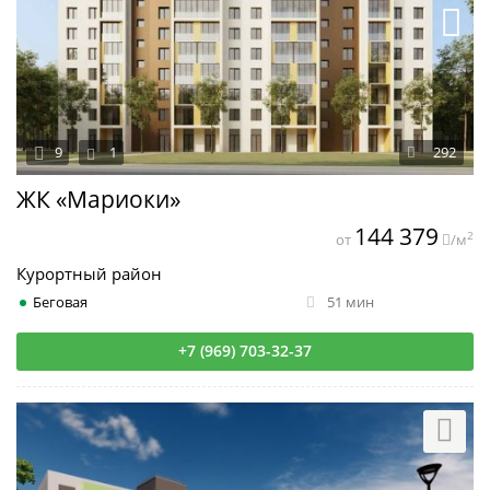
9
1
292
ЖК «Мариоки»
144 379
2
от
/м
Курортный район
Беговая
51 мин
+7 (969) 703-32-37