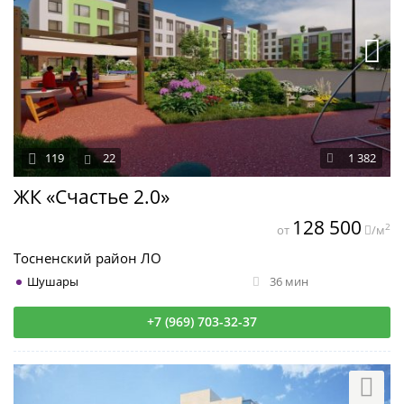
119
22
1 382
ЖК «Счастье 2.0»
128 500
2
от
/м
Тосненский район ЛО
Шушары
36 мин
+7 (969) 703-32-37