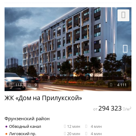
113
9
4 111
ЖК «Дом на Прилукской»
294 323
2
от
/м
Фрунзенский район
Обводный канал
12 мин
4 мин
Лиговский пр.
20 мин
4 мин