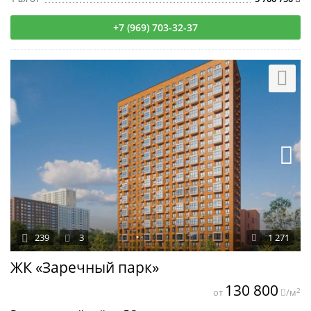
+7 (969) 703-32-37
239
3
1 271
ЖК «Заречный парк»
130 800
2
от
/м