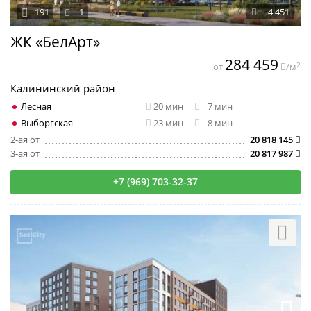
191
1
4 451
ЖК «БелАрт»
284 459
2
от
/м
Калининский район
Лесная
20 мин
7 мин
Выборгская
23 мин
8 мин
2-ая от
20 818 145
3-ая от
20 817 987
+7 (969) 703-32-37