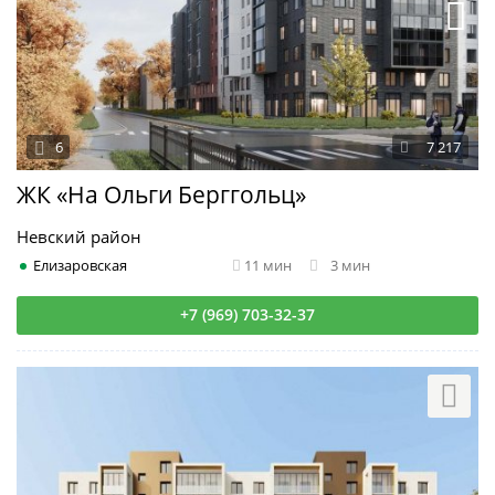
6
7 217
ЖК «На Ольги Берггольц»
Невский район
Елизаровская
11 мин
3 мин
+7 (969) 703-32-37