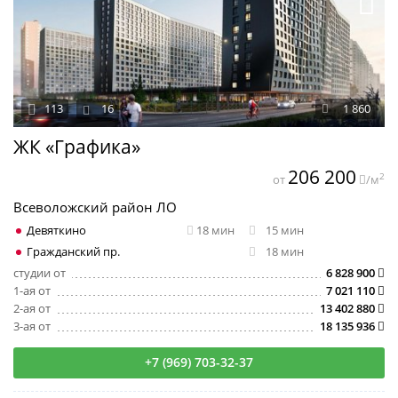
113
16
1 860
ЖК «Графика»
206 200
2
от
/м
Всеволожский район ЛО
Девяткино
18 мин
15 мин
Гражданский пр.
18 мин
студии от
6 828 900
1-ая от
7 021 110
2-ая от
13 402 880
3-ая от
18 135 936
+7 (969) 703-32-37