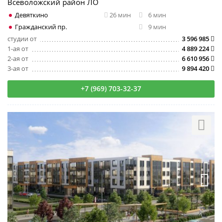
Всеволожский район ЛО
Девяткино
26 мин
6 мин
Гражданский пр.
9 мин
студии от
3 596 985
1-ая от
4 889 224
2-ая от
6 610 956
3-ая от
9 894 420
+7 (969) 703-32-37