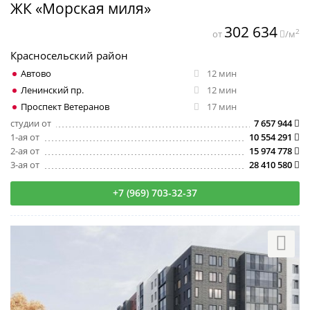
ЖК «Морская миля»
302 634
2
от
/м
Красносельский район
Автово
12 мин
Ленинский пр.
12 мин
Проспект Ветеранов
17 мин
студии от
7 657 944
1-ая от
10 554 291
2-ая от
15 974 778
3-ая от
28 410 580
+7 (969) 703-32-37