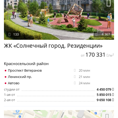
133
4 367
ЖК «Солнечный город. Резиденции»
170 331
2
от
/м
Красносельский район
Проспект Ветеранов
20 мин
Ленинский пр.
21 мин
Автово
24 мин
студии от
4 450 079
1-ая от
5 850 015
2-ая от
9 650 108