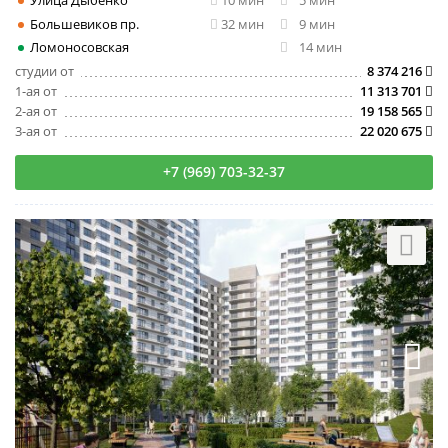
Большевиков пр.
32 мин
9 мин
Ломоносовская
14 мин
студии от
8 374 216
1-ая от
11 313 701
2-ая от
19 158 565
3-ая от
22 020 675
+7 (969) 703-32-37