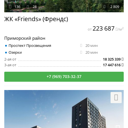
136
28
2 809
ЖК «Friends» (Френдс)
223 687
2
от
/м
Приморский район
Проспект Просвещения
20 мин
Озерки
20 мин
2-ая от
18 325 339
3-ая от
17 447 616
+7 (969) 703-32-37