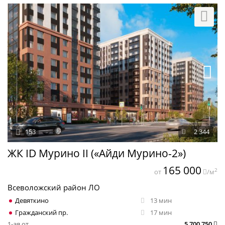
153
2 344
ЖК ID Мурино II («Айди Мурино-2»)
165 000
2
от
/м
Всеволожский район ЛО
Девяткино
13 мин
Гражданский пр.
17 мин
1-ая от
5 700 750