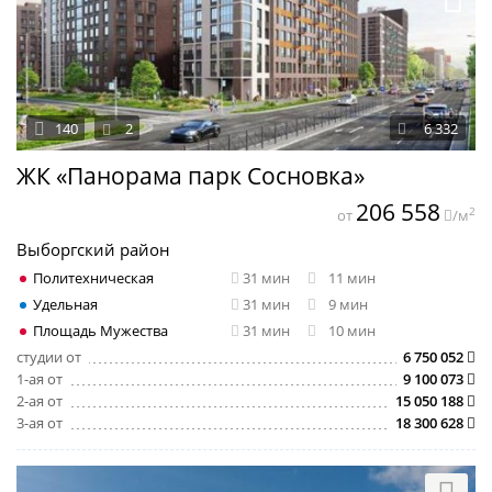
140
2
6 332
ЖК «Панорама парк Сосновка»
206 558
2
от
/м
Выборгский район
Политехническая
31 мин
11 мин
Удельная
31 мин
9 мин
Площадь Мужества
31 мин
10 мин
студии от
6 750 052
1-ая от
9 100 073
2-ая от
15 050 188
3-ая от
18 300 628