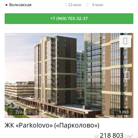
Волковская
23 мин
9 мин
+7 (969) 703-32-37
222
1
3 893
ЖК «Parkolovo» («Парколово»)
218 803
2
от
/м