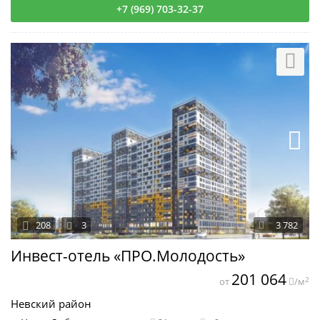
+7 (969) 703-32-37
208
3
3 782
Инвест-отель «ПРО.Молодость»
201 064
2
от
/м
Невский район