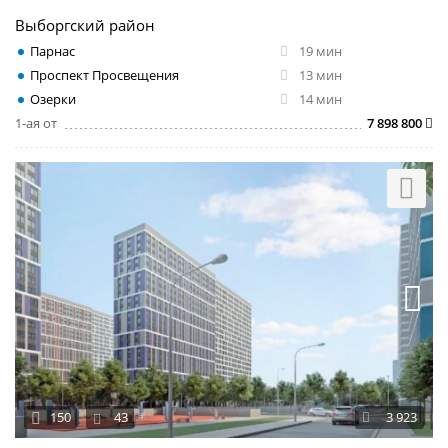
Выборгский район
Парнас
19 мин
Проспект Просвещения
13 мин
Озерки
14 мин
1-ая от
7 898 800
150
43
3 923