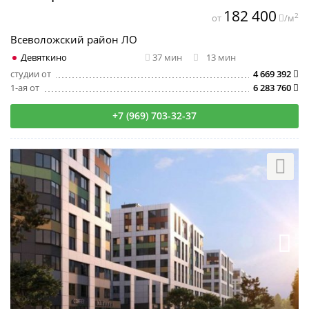
182 400
2
от
/м
Всеволожский район ЛО
Девяткино
37 мин
13 мин
студии от
4 669 392
1-ая от
6 283 760
+7 (969) 703-32-37