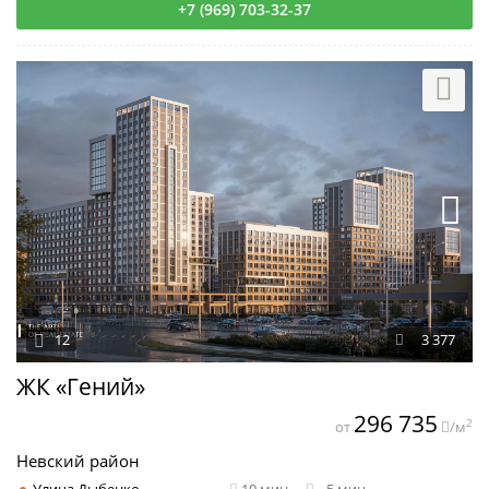
+7 (969) 703-32-37
12
3 377
ЖК «Гений»
296 735
2
от
/м
Невский район
Улица Дыбенко
10 мин
5 мин