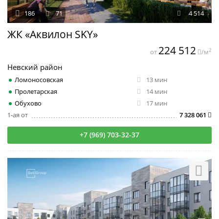
186
71
4 514
ЖК «Аквилон SKY»
224 512
2
от
/м
Невский район
Ломоносовская
13 мин
Пролетарская
14 мин
Обухово
17 мин
1-ая от
7 328 061
+7 (969) 703-32-37