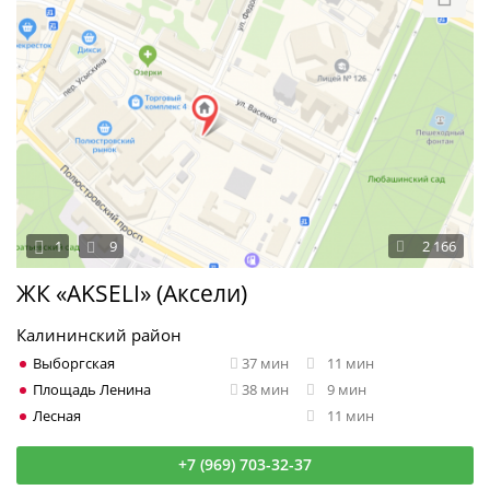
1
9
2 166
ЖК «AKSELI» (Аксели)
Калининский район
Выборгская
37 мин
11 мин
Площадь Ленина
38 мин
9 мин
Лесная
11 мин
+7 (969) 703-32-37