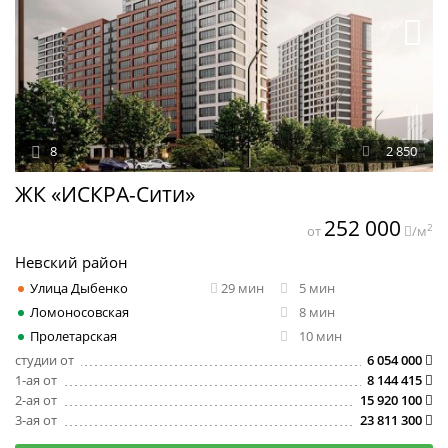
8
2 850
ЖК «ИСКРА-Сити»
252 000
2
от
/м
Невский район
Улица Дыбенко
29 мин
5 мин
Ломоносовская
8 мин
Пролетарская
10 мин
студии от
6 054 000
1-ая от
8 144 415
2-ая от
15 920 100
3-ая от
23 811 300