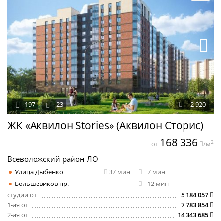
197
23
2 920
ЖК «Аквилон Stories» (Аквилон Сторис)
168 336
2
от
/м
Всеволожский район ЛО
Улица Дыбенко
37 мин
7 мин
Большевиков пр.
12 мин
студии от
5 184 057
1-ая от
7 783 854
2-ая от
14 343 685