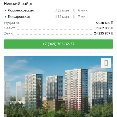
Невский район
Ломоносовская
23 мин
6 мин
Елизаровская
35 мин
7 мин
студии от
5 030 400
1-ая от
7 862 000
2-ая от
24 235 807
+7 (969) 703-32-37