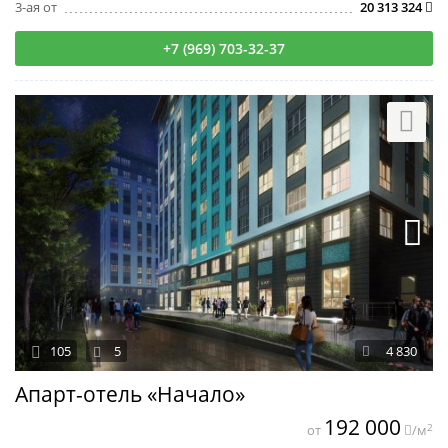
3-ая от
20 313 324
+7 (969) 703-32-37
105
5
4 830
Апарт-отель «Начало»
192 000
2
от
/м