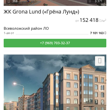
368
3 371
ЖК Grona Lund («Грёна Лунд»)
152 418
2
от
/м
Всеволожский район ЛО
1-ая от
7 101 163
+7 (969) 703-32-37