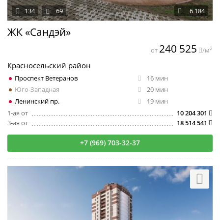
134
69
6 184
ЖК «Сандэй»
240 525
2
от
/м
Красносельский район
Проспект Ветеранов
16 мин
Юго-Западная
20 мин
Ленинский пр.
19 мин
1-ая от
10 204 301
3-ая от
18 514 541
+7 (969) 703-32-37