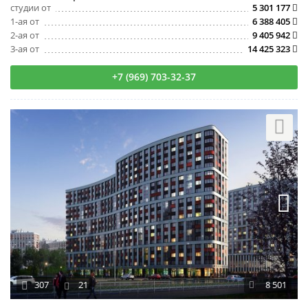
студии от
5 301 177
1-ая от
6 388 405
2-ая от
9 405 942
3-ая от
14 425 323
+7 (969) 703-32-37
307
21
8 501