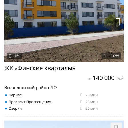
169
2 055
ЖК «Финские кварталы»
140 000
2
от
/м
Всеволожский район ЛО
Парнас
23 мин
Проспект Просвещения
23 мин
Озерки
26 мин