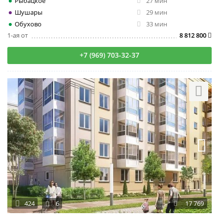
Рыбацкое
27 мин
Шушары
29 мин
Обухово
33 мин
1-ая от
8 812 800
+7 (969) 703-32-37
424
6
17 769