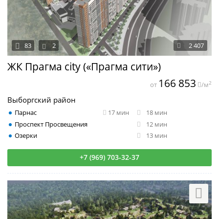
83
2
2 407
ЖК Прагма city («Прагма сити»)
166 853
2
от
/м
Выборгский район
Парнас
17 мин
18 мин
Проспект Просвещения
12 мин
Озерки
13 мин
+7 (969) 703-32-37