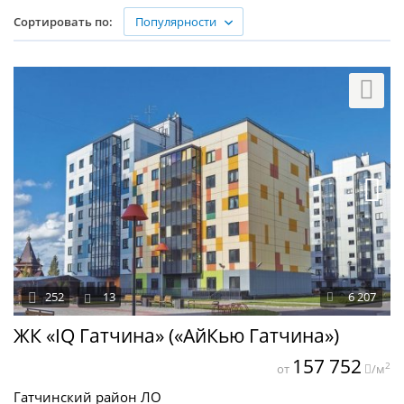
Популярности
Сортировать по:
252
13
6 207
ЖК «IQ Гатчина» («АйКью Гатчина»)
157 752
2
от
/м
Гатчинский район ЛО