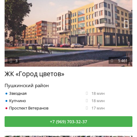
3
5 461
ЖК «Город цветов»
Пушкинский район
Звездная
18 мин
Купчино
18 мин
Проспект Ветеранов
17 мин
+7 (969) 703-32-37