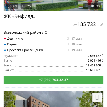
369
26
10 330
ЖК «Энфилд»
185 733
2
от
/м
Всеволожский район ЛО
Девяткино
17 мин
Парнас
19 мин
Проспект Просвещения
19 мин
студии от
9 546 677
1-ая от
9 004 446
2-ая от
12 468 200
3-ая от
15 685 961
+7 (969) 703-32-37