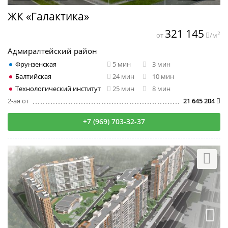
ЖК «Галактика»
321 145
2
от
/м
Адмиралтейский район
Фрунзенская
5 мин
3 мин
Балтийская
24 мин
10 мин
Технологический институт
25 мин
8 мин
2-ая от
21 645 204
+7 (969) 703-32-37