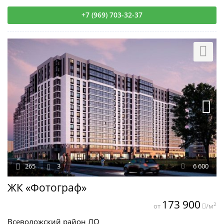
+7 (969) 703-32-37
265
3
6 600
ЖК «Фотограф»
173 900
2
от
/м
Всеволожский район ЛО