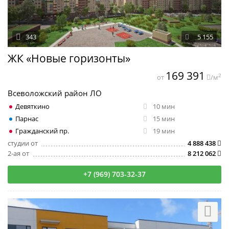
343
5 155
ЖК «Новые горизонты»
169 391
2
от
/м
Всеволожский район ЛО
Девяткино
10 мин
Парнас
15 мин
Гражданский пр.
19 мин
студии от
4 888 438
2-ая от
8 212 062
+7 (969) 703-32-37