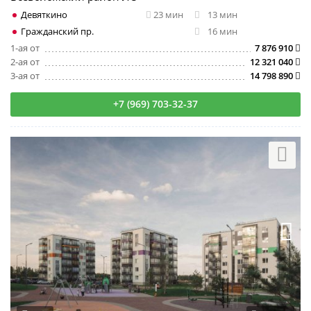
Девяткино
23 мин
13 мин
Гражданский пр.
16 мин
1-ая от
7 876 910
2-ая от
12 321 040
3-ая от
14 798 890
+7 (969) 703-32-37