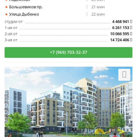
Большевиков пр.
21 мин
Улица Дыбенко
22 мин
студии от
4 468 941
1-ая от
6 261 153
2-ая от
10 066 595
3-ая от
14 724 406
+7 (969) 703-32-37