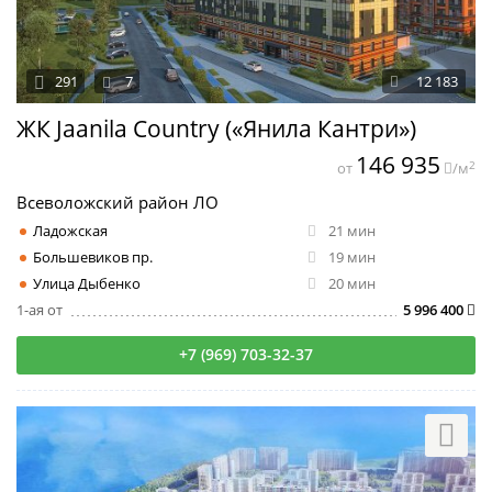
291
7
12 183
ЖК Jaanila Country («Янила Кантри»)
146 935
2
от
/м
Всеволожский район ЛО
Ладожская
21 мин
Большевиков пр.
19 мин
Улица Дыбенко
20 мин
1-ая от
5 996 400
+7 (969) 703-32-37