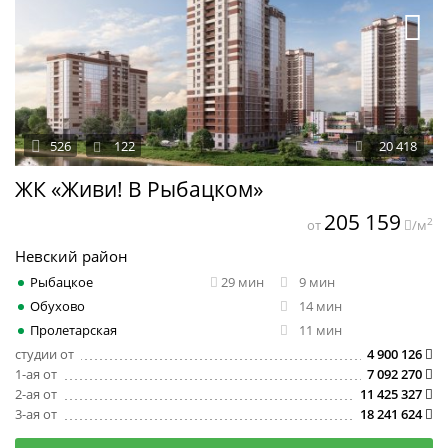
526
122
20 418
ЖК «Живи! В Рыбацком»
205 159
2
от
/м
Невский район
Рыбацкое
29 мин
9 мин
Обухово
14 мин
Пролетарская
11 мин
студии от
4 900 126
1-ая от
7 092 270
2-ая от
11 425 327
3-ая от
18 241 624