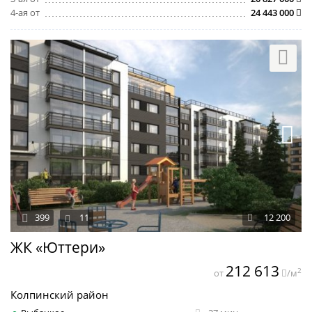
4-ая от
24 443 000
399
11
12 200
ЖК «Юттери»
212 613
2
от
/м
Колпинский район