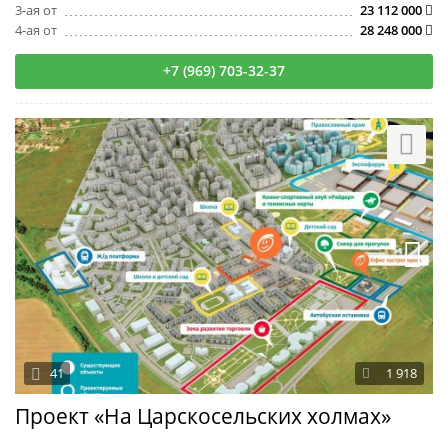
3-ая от
23 112 000
4-ая от
28 248 000
+7 (969) 703-32-37
41
1 918
Проект «На Царскосельских холмах»