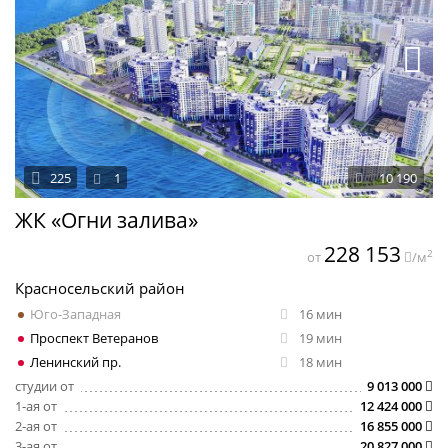
225
1
10 190
ЖК «Огни залива»
228 153
2
от
/м
Красносельский район
Юго-Западная
16 мин
Проспект Ветеранов
19 мин
Ленинский пр.
18 мин
студии от
9 013 000
1-ая от
12 424 000
2-ая от
16 855 000
3-ая от
20 827 000