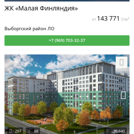
ЖК «Малая Финляндия»
143 771
2
от
/м
Выборгский район ЛО
+7 (969) 703-32-37
297
88
26 640