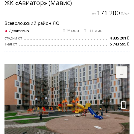
ЖК «Авиатор» (Мавис)
171 200
2
от
/м
Всеволожский район ЛО
Девяткино
25 мин
11 мин
студии от
4 335 201
1-ая от
5 743 595