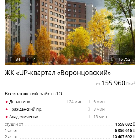
84
4
15 752
ЖК «UP-квартал «Воронцовский»
155 960
2
от
/м
Всеволожский район ЛО
Девяткино
24 мин
6 мин
Гражданский пр.
8 мин
Академическая
13 мин
студии от
4 558 032
1-ая от
6 356 616
2-ая от
10 407 692