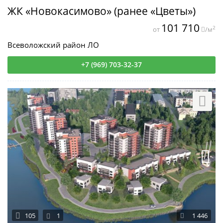
ЖК «Новокасимово» (ранее «Цветы»)
101 710
2
от
/м
Всеволожский район ЛО
+7 (969) 703-32-37
105
1
1 446