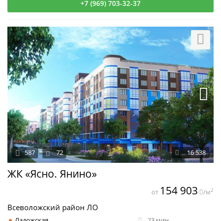
+7 (969) 703-32-37
587
72
16 538
ЖК «Ясно. Янино»
154 903
2
от
/м
Всеволожский район ЛО
Ладожская
23 мин