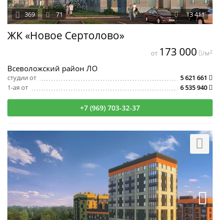
369
71
13 411
ЖК «Новое Сертолово»
173 000
2
от
/м
Всеволожский район ЛО
студии от
5 621 661
1-ая от
6 535 940
+7 (969) 703-32-37