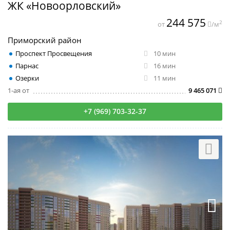
ЖК «Новоорловский»
244 575
2
от
/м
Приморский район
Проспект Просвещения
10 мин
Парнас
16 мин
Озерки
11 мин
1-ая от
9 465 071
+7 (969) 703-32-37