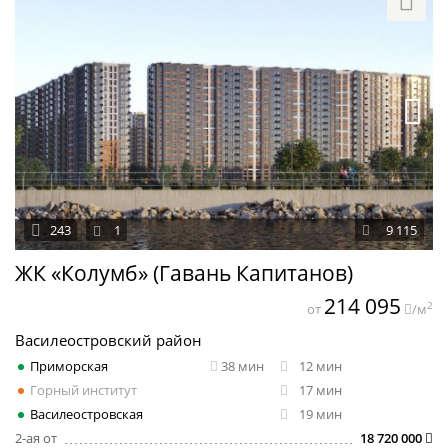
243
1
9 115
ЖК «Колумб» (Гавань Капитанов)
214 095
2
от
/м
Василеостровский район
Приморская
38 мин
12 мин
Горный институт
17 мин
Василеостровская
19 мин
2-ая от
18 720 000