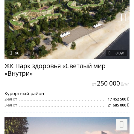
96
3
8 091
ЖК Парк здоровья «Светлый мир
«Внутри»
250 000
2
от
/м
Курортный район
2-ая от
17 452 500
3-ая от
21 685 000