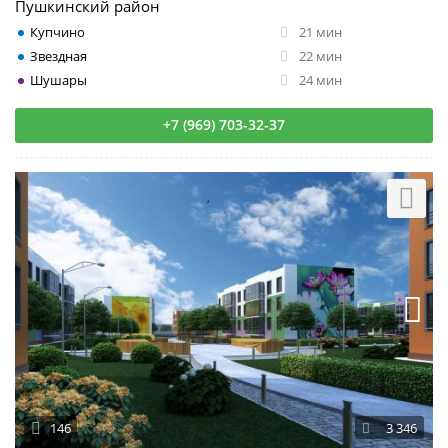
Пушкинский район
Купчино
21 мин
Звездная
22 мин
Шушары
24 мин
+7 (969) 703-32-37
146
3 346