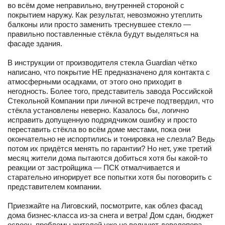
во всём доме неправильно, внутренней стороной с
покрытием наружу. Как результат, невозможно утеплить
балконы или просто заменить треснувшее стекло —
правильно поставленные стёкла будут выделяться на
фасаде здания.
В инструкции от производителя стекла Guardian чётко
написано, что покрытие НЕ предназначено для контакта с
атмосферными осадками, от этого оно приходит в
негодность. Более того, представитель завода Российской
Стекольной Компании при личной встрече подтвердил, что
стёкла установлены неверно. Казалось бы, логично
исправить допущенную подрядчиком ошибку и просто
переставить стёкла во всём доме местами, пока они
окончательно не испортились и тонировка не слезла? Ведь
потом их придётся менять по гарантии? Но нет, уже третий
месяц жители дома пытаются добиться хотя бы какой-то
реакции от застройщика — ПСК отмалчивается и
старательно игнорирует все попытки хотя бы поговорить с
представителем компании.
Приезжайте на Лиговский, посмотрите, как облез фасад
дома бизнес-класса из-за снега и ветра! Дом сдан, бюджет
освоен, проблемы жителей уже не волнуют девелопера,