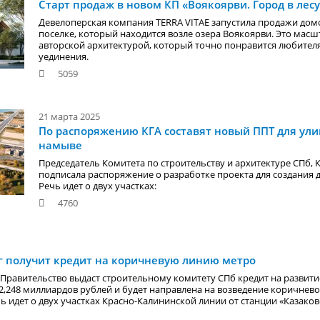
Старт продаж в новом КП «Воякоярви. Город в лесу
Девелоперская компания TERRA VITAE запустила продажи дом
поселке, который находится возле озера Воякоярви. Это масш
авторской архитектурой, который точно понравится любител
уединения.
5059
21 марта 2025
По распоряжению КГА составят новый ППТ для ули
намыве
Председатель Комитета по строительству и архитектуре СПб, К
подписала распоряжение о разработке проекта для создания 
Речь идет о двух участках:
4760
г получит кредит на коричневую линию метро
о Правительство выдаст строительному комитету СПб кредит на развити
 2,248 миллиардов рублей и будет направлена на возведение коричнево
ь идет о двух участках Красно-Калининской линии от станции «Казаков