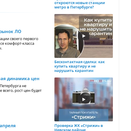
откроются новые станции
метро в Петербурге?
 рынок ЛО
ации своего первого
ксе комфорт-класса
ы.
Бесконтактная сделка: как
купить квартиру и не
нарушить карантин
ная динамика цен
-Петербурга не
всего, рост цен будет
 апреля
Проверка ЖК «Стрижи» в
Невском районе