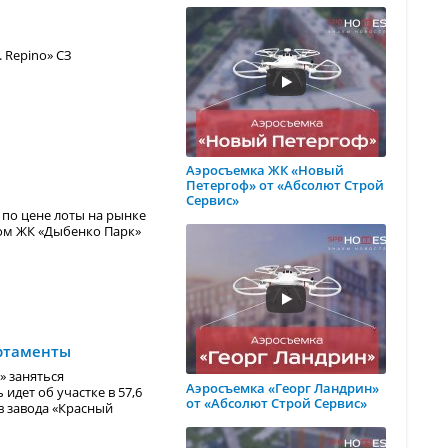
 Repino» СЗ
Аэросъемка ЖК «Новый
Петергоф» от «Абсолют Строй
Сервис»
 по цене лоты на рынке
вом ЖК «Дыбенко Парк»
артаменты
» заняться
Аэросъемка «Георг Ландрин»
идет об участке в 57,6
от «Абсолют Строй Сервис»
в завода «Красный