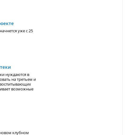
роекте
начнется уже с 25
отеки
еки нуждаются в
вать на третьем и
, воспитывающих
тривает возможные
 новом клубном