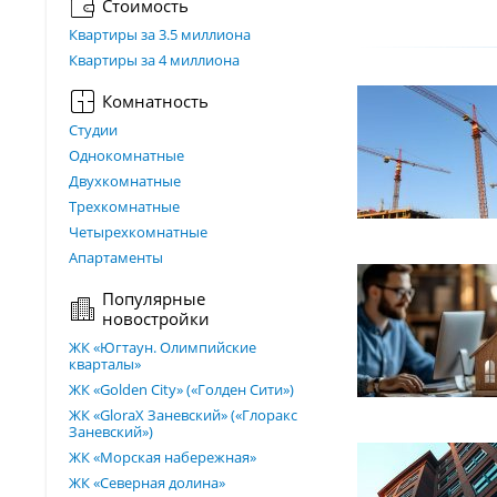
Стоимость
Квартиры за 3.5 миллиона
Квартиры за 4 миллиона
Комнатность
Студии
Однокомнатные
Двухкомнатные
Трехкомнатные
Четырехкомнатные
Апартаменты
Популярные
новостройки
ЖК «Югтаун. Олимпийские
кварталы»
ЖК «Golden City» («Голден Сити»)
ЖК «GloraX Заневский»​ («Глоракс
Заневский»)
ЖК «Морская набережная»
ЖК «Северная долина»