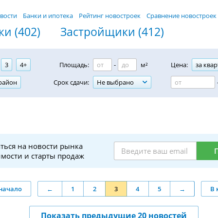
вости
Банки и ипотека
Рейтинг новостроек
Сравнение новостроек
и (402)
Застройщики (412)
3
4+
Площадь:
-
м²
Цена:
за квар
район
Срок сдачи:
Не выбрано
ться на новости рынка
мости и старты продаж
начало
←
1
2
3
4
5
→
В 
Показать предыдущие 20 новостей