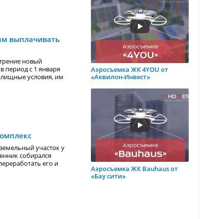
ям выплачивать
отрение новый
в период с 1 января
Аэросъемка ЖК 4YOU от
илищные условия, им
«Аквилон-Инвест»
комплекс
 земельный участок у
венник собирался
переработать его и
Аэросъемка ЖК Bauhaus от
«Бау сити»