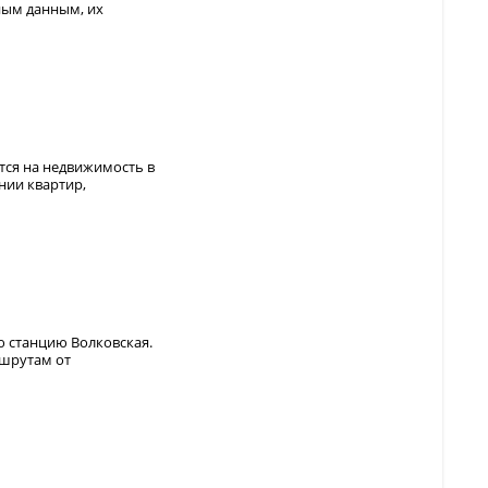
ным данным, их
тся на недвижимость в
ении квартир,
 станцию Волковская.
ршрутам от