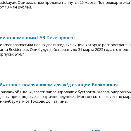
gradskaya». Официальные продажи начнутся 25 марта. По предваритель
от 10 млн рублей.
ии от компании LAR Development
opment запустила целых две выгодные акции, которые распространяю
anta Residence»
. Они будут действовать до 31 марта 2025 года в отнош
рпусах Б1-Б4.
й» станет подрядчиком для ж/д станции Волковская
и развязкой ШМСД власти запланировали обустроить железнодорожную
едены пригородные электрички, идущие с Московского вокзала по ма
ниенбаума, и от Токсово до Гатчины.