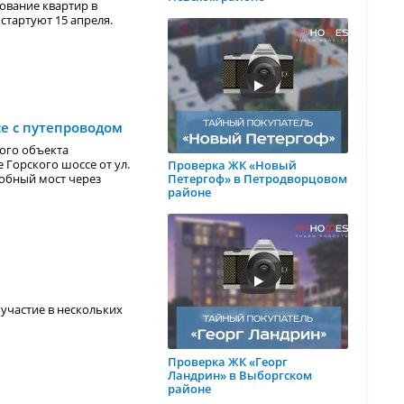
ование квартир в
стартуют 15 апреля.
се с путепроводом
ого объекта
 Горского шоссе от ул.
Проверка ЖК «Новый
добный мост через
Петергоф» в Петродворцовом
районе
 участие в нескольких
Проверка ЖК «Георг
Ландрин» в Выборгском
районе