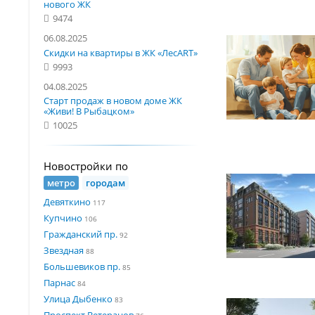
нового ЖК
9474
06.08.2025
Скидки на квартиры в ЖК «ЛесART»
9993
04.08.2025
Старт продаж в новом доме ЖК
«Живи! В Рыбацком»
10025
Новостройки по
метро
городам
Девяткино
117
Купчино
106
Гражданский пр.
92
Звездная
88
Большевиков пр.
85
Парнас
84
Улица Дыбенко
83
Проспект Ветеранов