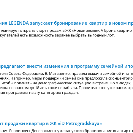
ния LEGENDA запускает бронирование квартир в новом п
планирует открыть старт продаж в ЖК «Новая земля». А бронь квартир 
окупателей есть возможность заранее выбрать выгодный лот.
предлагают внести изменения в программу семейной ип
теля Совета Федерации, В. Матвиенко, правила выдачи семейной ипот
ниях. Например, меры поддержки семей она предложила сконцентриро
 чтобы повлиять на демографическую ситуацию в стране. Но о людях
енка возрастом до 18 лет, тоже не забыли. Правительство уже рассма
ия программы на эту категорию граждан.
т продажи квартир в ЖК «iD Petrogradskaya»
ания Евроинвест Девелопмент уже запустила бронирование квартир в