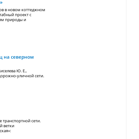
»
ов в новом коттеджном
табный проект с
ям природы и
ц на северном
иселева Ю. Е.,
дорожно-уличной сети.
е транспортной сети.
й ветки
ская»: