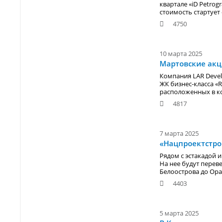
квартале «iD Petro
стоимость стартует 
4750
10 марта 2025
Мартовские акц
Компания LAR Devel
ЖК бизнес-класса
«R
расположенных в ко
4817
7 марта 2025
«Нацпроектстро
Рядом с эстакадой 
На нее будут перев
Белоострова до Ора
4403
5 марта 2025