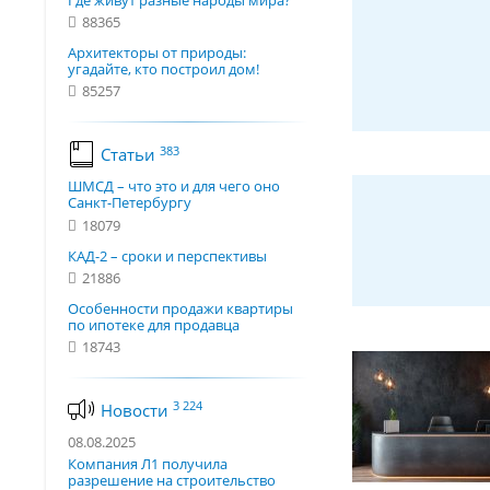
Где живут разные народы мира?
88365
Архитекторы от природы:
угадайте, кто построил дом!
85257
383
Статьи
ШМСД – что это и для чего оно
Санкт-Петербургу
18079
КАД-2 – сроки и перспективы
21886
Особенности продажи квартиры
по ипотеке для продавца
18743
3 224
Новости
08.08.2025
Компания Л1 получила
разрешение на строительство