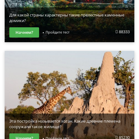
Для какой страны характерны такие прелестные каменные
домики?
88333
Начнем?
Пройдите тест
Эта постройка называется хоган. Какие древние племена
сооружали такое жилище?
85230
Начнем?
Пройдите тест