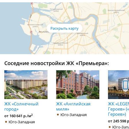
Соседние новостройки ЖК «Премьера»:
ЖК «Солнечный
ЖК «Английская
ЖК «LEGE
город»
миля»
Героев» (
Героев»)
Юго-Западная
2
от 160 641 р./м
от 245 598 
Юго-Западная
Юго-Зап