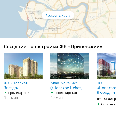
Соседние новостройки ЖК «Приневский»:
ЖК «Невская
МФК Neva SKY
ЖК
Звезда»
(«Невское Небо»)
«Новосар
(Город Пе
Пролетарская
Пролетарская
10 мин
2 мин
от 163 608 
Ломонос