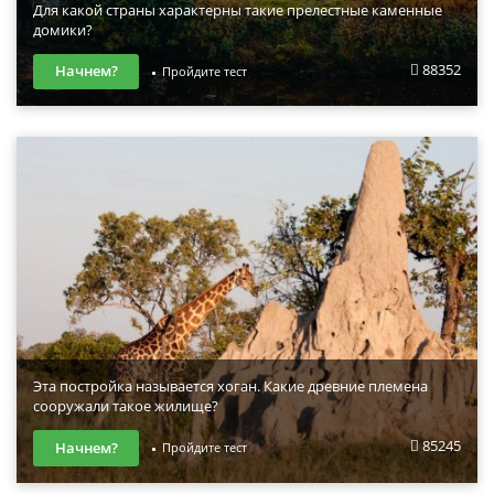
Для какой страны характерны такие прелестные каменные
домики?
88352
Начнем?
Пройдите тест
Эта постройка называется хоган. Какие древние племена
сооружали такое жилище?
85245
Начнем?
Пройдите тест