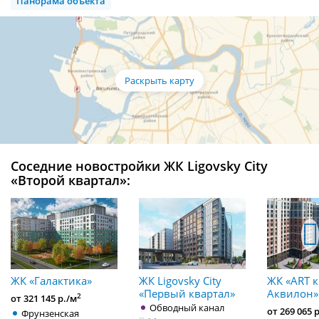
Панорама объекта
Соседние новостройки ЖК Ligovsky City
«Второй квартал»:
ЖК «Галактика»
ЖК Ligovsky City
ЖК «ART к
«Первый квартал»
Аквилон»
2
от 321 145 р./м
Обводный канал
от 269 065 
Фрунзенская