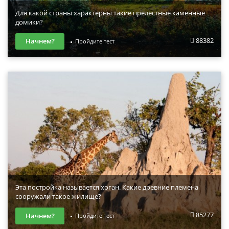
Для какой страны характерны такие прелестные каменные
домики?
88382
Начнем?
Пройдите тест
Эта постройка называется хоган. Какие древние племена
сооружали такое жилище?
85277
Начнем?
Пройдите тест