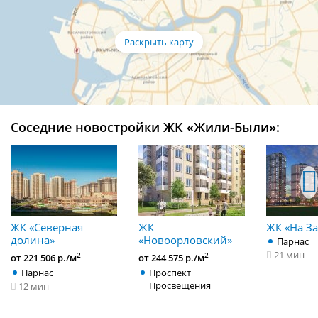
Соседние новостройки ЖК «Жили-Были»:
ЖК «Северная
ЖК
ЖК «На З
долина»
«Новоорловский»
Парнас
21 мин
2
2
от 221 506 р./м
от 244 575 р./м
Парнас
Проспект
Просвещения
12 мин