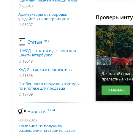
Где живут разные народы мира?
88343
Архитекторы от природы:
Проверь инт
угадайте, кто построил дом!
85237
383
Статьи
ШМСД – что это и для чего оно
Санкт-Петербургу
18043
КАД-2 – сроки и перспективы
Для какой стран
21858
прелестные кам
Особенности продажи квартиры
по ипотеке для продавца
Начнем?
18709
3 224
Новости
08.08.2025
Компания Л1 получила
разрешение на строительство