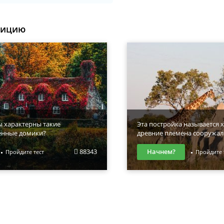
уицию
ы характерны такие
Эта постройка называется х
енные домики?
древние племена сооружал
88343
Начнем?
Пройдите тест
Пройдите 