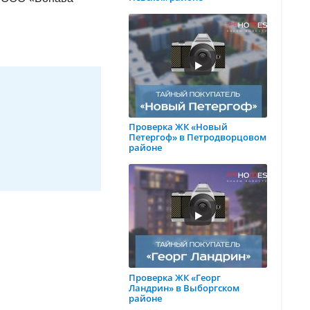
Проверка ЖК «Новый
Петергоф» в Петродворцовом
районе
Проверка ЖК «Георг
Ландрин» в Выборгском
районе