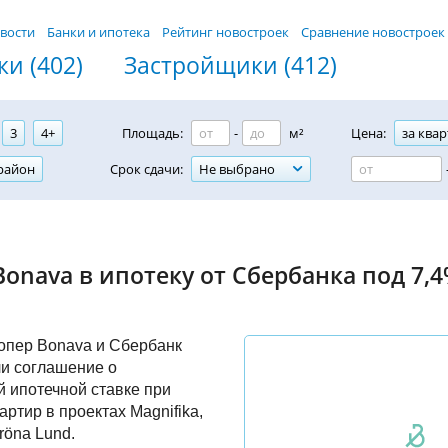
вости
Банки и ипотека
Рейтинг новостроек
Сравнение новостроек
и (402)
Застройщики (412)
3
4+
Площадь:
-
м²
Цена:
за квар
район
Срок сдачи:
Не выбрано
onava в ипотеку от Сбербанка под 7,
опер Bonava и Сбербанк
и соглашение о
 ипотечной ставке при
ртир в проектах Magnifika,
Gröna Lund.