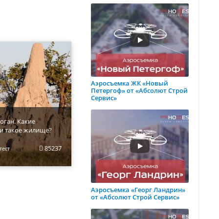
Аэросъемка ЖК «Новый
Петергоф» от «Абсолют Строй
Сервис»
оган. Какие
и такое жилище?
85237
тест
Аэросъемка «Георг Ландрин»
от «Абсолют Строй Сервис»