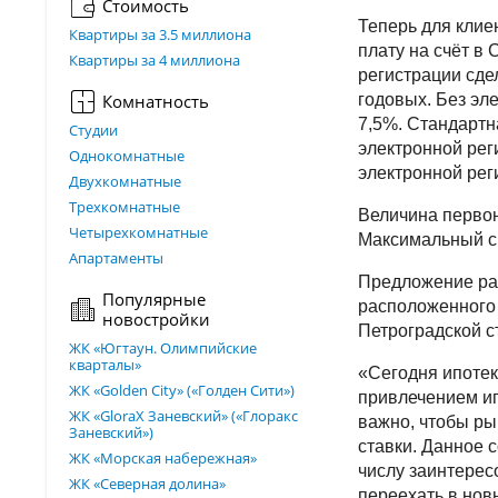
Стоимость
Теперь для клие
Квартиры за 3.5 миллиона
плату на счёт в
Квартиры за 4 миллиона
регистрации сде
Комнатность
годовых. Без эл
7,5%. Стандартн
Студии
электронной рег
Однокомнатные
электронной рег
Двухкомнатные
Трехкомнатные
Величина первон
Четырехкомнатные
Максимальный ср
Апартаменты
Предложение рас
Популярные
расположенного 
новостройки
Петроградской с
ЖК «Югтаун. Олимпийские
кварталы»
«Сегодня ипотек
ЖК «Golden City» («Голден Сити»)
привлечением ип
ЖК «GloraX Заневский»​ («Глоракс
важно, чтобы ры
Заневский»)
ставки. Данное 
ЖК «Морская набережная»
числу заинтерес
ЖК «Северная долина»
переехать в нов