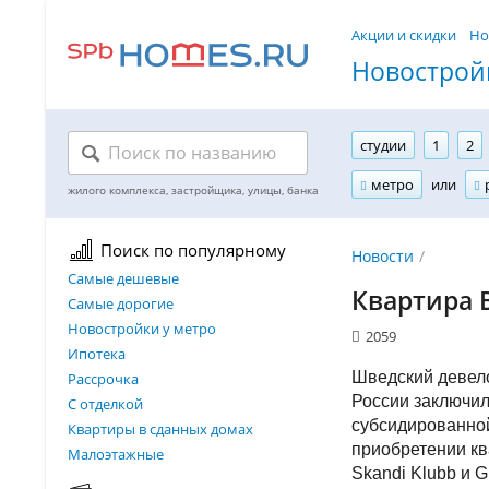
Акции и скидки
Но
Новостройк
студии
1
2
метро
или
Поиск по популярному
Новости
Самые дешевые
Квартира B
Самые дорогие
Новостройки у метро
2059
Ипотека
Шведский девел
Рассрочка
России заключил
С отделкой
субсидированной
Квартиры в сданных домах
приобретении ква
Малоэтажные
Skandi Klubb и 