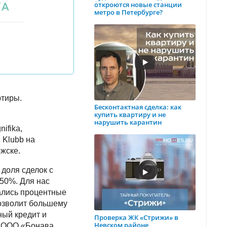
откроются новые станции
метро в Петербурге?
ртиры.
Бесконтактная сделка: как
купить квартиру и не
нарушить карантин
ifika,
 Klubb на
ожске.
доля сделок с
50%. Для нас
жались процентные
озволит большему
ный кредит и
Проверка ЖК «Стрижи» в
Невском районе
р ООО «Бонава