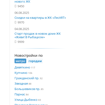
нового ЖК
9450
06.08.2025
Скидки на квартиры в ЖК «ЛесART»
9970
04.08.2025
Старт продаж в новом доме ЖК
«Живи! В Рыбацком»
9999
Новостройки по
метро
городам
Девяткино
117
Купчино
106
Гражданский пр.
92
Звездная
88
Большевиков пр.
85
Парнас
84
Улица Дыбенко
83
Проспект Ветеранов