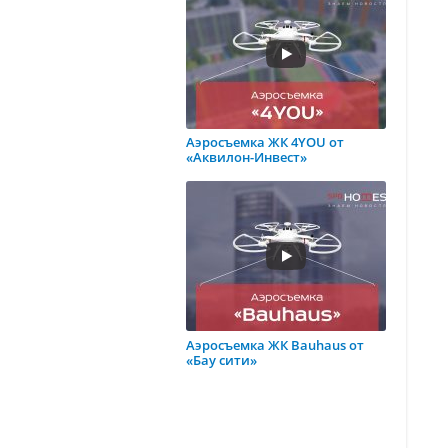
Аэросъемка ЖК 4YOU от
«Аквилон-Инвест»
Аэросъемка ЖК Bauhaus от
«Бау сити»