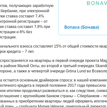
нтов, получающих заработную
 Сбербанке, при электронной
лки ставка составит 7,4%
ектронной регистрации – от
Bonava (Бонава)
ая ставка составит 7,9% при
истрации и 8% без
истрации.
ачального взноса составляет 15% от общей стоимости ква
ок кредита – 7 лет.
пространяется на квартиры в первой очереди проекта Magn
в районе Малой Охты, во второй и третьей очередях Skandi
тороне, а также в четвертой очереди Gröna Lund во Всевол
а остается основным драйвером спроса: в нашей компании 
отечного кредита в первой половине 2017 года превысила 
нок ипотеки продолжал развиваться и, как следствие, сни
соглашение с крупнейшим банком страны – Сбербанком – п
ованных в приобретении квартиры людей оформить ипотеч
ый дом», – сообщила Мария Чёрная, генеральный директо