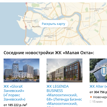
Соседние новостройки ЖК «Малая Охта»:
ЖК «GloraX
ЖК LEGENDA
ЖК Alter (
Заневский»​
BUSINESS
от 304 756 
(«Глоракс
«Малоохтинский,
Новочер
Заневский»)
68» (Легенда Бизнес
15 мин
«Малоохтинский,
2
от 185 222 р./м