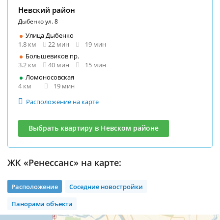
Невский район
Дыбенко ул. 8
Улица Дыбенко
1.8 км
22 мин
19 мин
Большевиков пр.
3.2 км
40 мин
15 мин
Ломоносовская
4 км
19 мин
Расположение на карте
Выбрать квартиру в Невском районе
ЖК «Ренессанс» на карте:
Расположение
Соседние новостройки
Панорама объекта