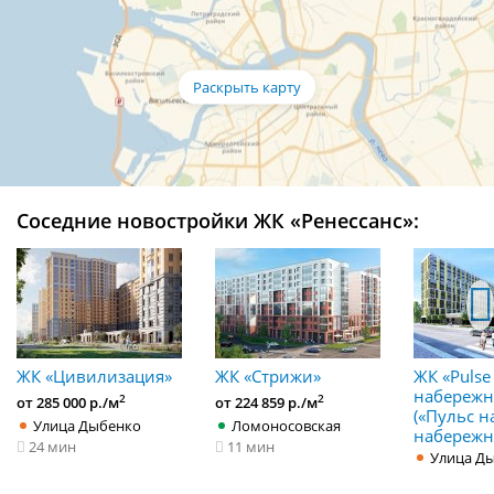
Соседние новостройки ЖК «Ренессанс»:
ЖК «Цивилизация»
ЖК «Стрижи»
ЖК «Pulse
набережн
2
2
от 285 000 р./м
от 224 859 р./м
(«Пульс н
Улица Дыбенко
Ломоносовская
набережн
24 мин
11 мин
Улица Д