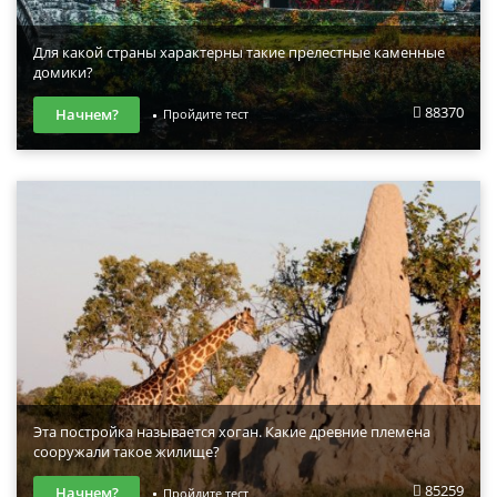
Для какой страны характерны такие прелестные каменные
домики?
88370
Начнем?
Пройдите тест
Эта постройка называется хоган. Какие древние племена
сооружали такое жилище?
85259
Начнем?
Пройдите тест