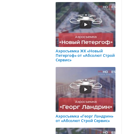
Аэросъемка ЖК «Новый
Петергоф» от «Абсолют Строй
Сервис»
Аэросъемка «Георг Ландрин»
от «Абсолют Строй Сервис»