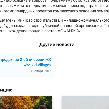
Однако основные вопросы по-прежнему остались без ответо
тельным или альтернативным механизмом подстраховки и 
многомиллиардных проектов комплексного освоения земель
аил Мень, министр строительства и жилищно-коммунального 
д будет создан в виде публичной правовой организации. П
ется вхождение фонда в состав АО «АИЖК».
Другие новости
 продаж во 2-ой очереди ЖК
«Yolkki Village»
3 ноября 2016
уицию