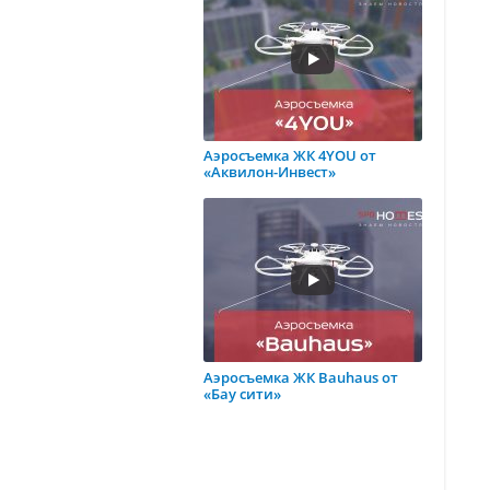
Аэросъемка ЖК 4YOU от
«Аквилон-Инвест»
Аэросъемка ЖК Bauhaus от
«Бау сити»