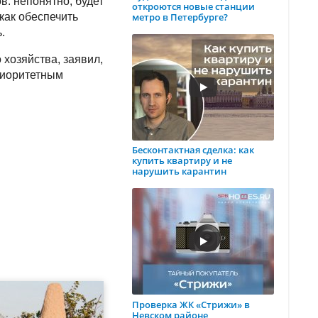
в: непонятно, будет
откроются новые станции
метро в Петербурге?
как обеспечить
.
хозяйства, заявил,
риоритетным
Бесконтактная сделка: как
купить квартиру и не
нарушить карантин
Проверка ЖК «Стрижи» в
Невском районе