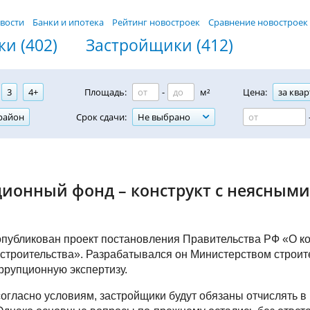
вости
Банки и ипотека
Рейтинг новостроек
Сравнение новостроек
и (402)
Застройщики (412)
3
4+
Площадь:
-
м²
Цена:
за квар
район
Срок сдачи:
Не выбрано
ионный фонд – конструкт с неясным
опубликован проект постановления Правительства РФ «О 
строительства». Разрабатывался он Министерством строите
ррупционную экспертизу.
согласно условиям, застройщики будут обязаны отчислять 