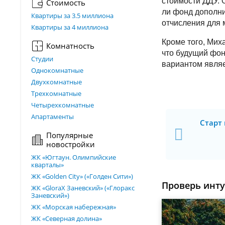
стоимости ДДУ. 
Стоимость
ли фонд дополни
Квартиры за 3.5 миллиона
отчисления для 
Квартиры за 4 миллиона
Кроме того, Мих
Комнатность
что будущий фон
Студии
вариантом явля
Однокомнатные
Двухкомнатные
Трехкомнатные
Четырехкомнатные
Апартаменты
Старт
Популярные
новостройки
ЖК «Югтаун. Олимпийские
кварталы»
ЖК «Golden City» («Голден Сити»)
Проверь инт
ЖК «GloraX Заневский»​ («Глоракс
Заневский»)
ЖК «Морская набережная»
ЖК «Северная долина»