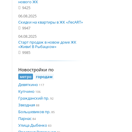
нового ЖК
9425
06.08.2025
Скидки на квартиры в ЖК «ЛесART»
9947
04.08.2025
Старт продаж в новом доме ЖК
«Живи! В Рыбацком»
9985
Новостройки по
метро
городам
Девяткино
117
Купчино
106
Гражданский пр.
92
Звездная
88
Большевиков пр.
85
Парнас
84
Улица Дыбенко
83
Проспект Ветеранов