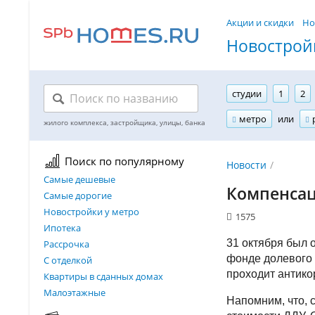
Акции и скидки
Но
Новостройк
студии
1
2
метро
или
Поиск по популярному
Новости
Самые дешевые
Компенсац
Самые дорогие
Новостройки у метро
1575
Ипотека
31 октября был 
Рассрочка
фонде долевого 
С отделкой
проходит антико
Квартиры в сданных домах
Малоэтажные
Напомним, что, 