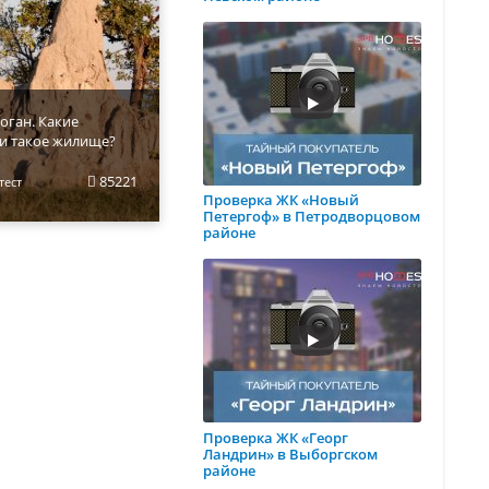
оган. Какие
и такое жилище?
85221
тест
Проверка ЖК «Новый
Петергоф» в Петродворцовом
районе
Проверка ЖК «Георг
Ландрин» в Выборгском
районе