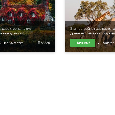
ы характерны такие
Эта постройка называется х
енные домики?
древние племена сооружал
88326
Начнем?
Пройдите тест
Пройдите 