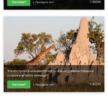
88396
Начнем?
Пройдите тест
Эта постройка называется хоган. Какие древние племена
сооружали такое жилище?
85292
Начнем?
Пройдите тест