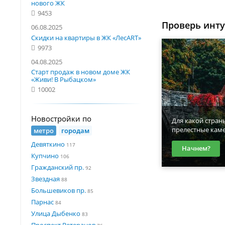
нового ЖК
9453
Проверь инт
06.08.2025
Скидки на квартиры в ЖК «ЛесART»
9973
04.08.2025
Старт продаж в новом доме ЖК
«Живи! В Рыбацком»
10002
Новостройки по
Для какой стран
прелестные кам
метро
городам
Девяткино
117
Начнем?
Купчино
106
Гражданский пр.
92
Звездная
88
Большевиков пр.
85
Парнас
84
Улица Дыбенко
83
Проспект Ветеранов