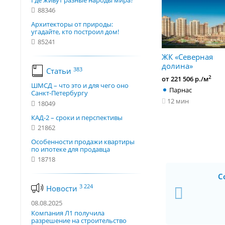
Где живут разные народы мира?
88346
Архитекторы от природы:
угадайте, кто построил дом!
85241
ЖК «Северная
долина»
383
Статьи
2
от 221 506 р./м
ШМСД – что это и для чего оно
Парнас
Санкт-Петербургу
12 мин
18049
КАД-2 – сроки и перспективы
21862
Особенности продажи квартиры
по ипотеке для продавца
18718
С
3 224
Новости
08.08.2025
Компания Л1 получила
разрешение на строительство