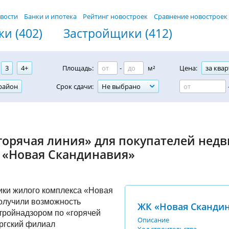
вости
Банки и ипотека
Рейтинг новостроек
Сравнение новостроек
и (402)
Застройщики (412)
3
4+
Площадь:
-
м²
Цена:
за квар
район
Срок сдачи:
Не выбрано
горячая линия» для покупателей нед
 «Новая Скандинавия»
ики жилого комплекса «Новая
олучили возможность
ЖК «Новая Сканди
стройнадзором по «горячей
Описание
ргский филиал