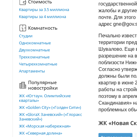
Стоимость
государственной
Квартиры за 3.5 миллиона
жалобы и другие
Квартиры за 4 миллиона
почте. Для этог
адрес gne@gov.s
Комнатность
Студии
Печально извест
территории пред
Однокомнатные
Шувалово. Еще в
Двухкомнатные
разрешение на в
Трехкомнатные
поблизости Нижн
Четырехкомнатные
Согласно утвер
Апартаменты
должны были пол
Популярные
квартир в июне 
новостройки
работы на стройк
ЖК «Югтаун. Олимпийские
поэтому в апрел
кварталы»
Скандинавия» на
ЖК «Golden City» («Голден Сити»)
проблемных объ
ЖК «GloraX Заневский»​ («Глоракс
Заневский»)
ЖК «Новая Ск
ЖК «Морская набережная»
ЖК «Северная долина»