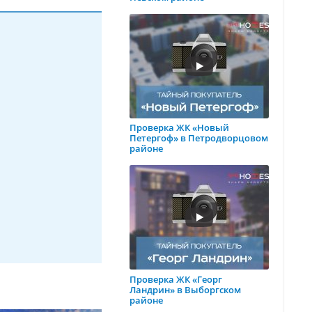
Проверка ЖК «Новый
Петергоф» в Петродворцовом
районе
Проверка ЖК «Георг
Ландрин» в Выборгском
районе