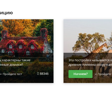
уицию
ы характерны такие
Эта постройка называется х
енные домики?
древние племена сооружал
88346
Начнем?
Пройдите тест
Пройдите 