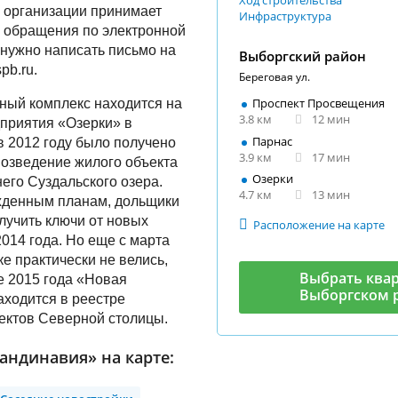
Ход строительства
 организации принимает
Инфраструктура
 обращения по электронной
о нужно написать письмо на
Выборгский район
pb.ru.
Береговая ул.
Проспект Просвещения
ный комплекс находится на
3.8 км
12 мин
приятия «Озерки» в
Парнас
 2012 году было получено
3.9 км
17 мин
озведение жилого объекта
Озерки
его Суздальского озера.
4.7 км
13 мин
жденным планам, дольщики
учить ключи от новых
Расположение на карте
2014 года. Но еще с марта
е практически не велись,
Выбрать квар
е 2015 года «Новая
Выборгском 
ходится в реестре
ектов Северной столицы.
андинавия» на карте: