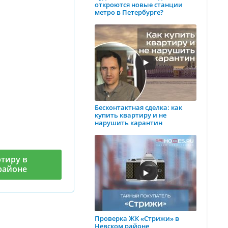
откроются новые станции
метро в Петербурге?
Бесконтактная сделка: как
купить квартиру и не
нарушить карантин
тиру в
районе
Проверка ЖК «Стрижи» в
Невском районе