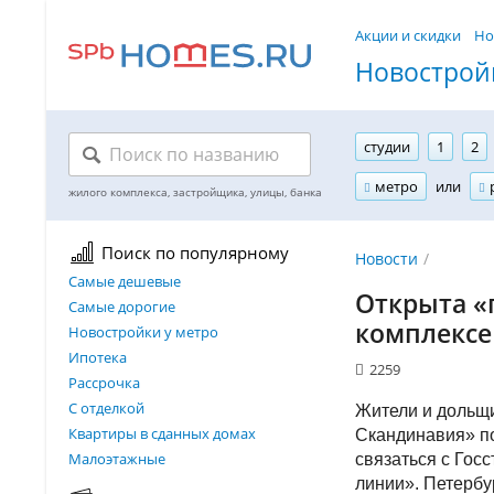
Акции и скидки
Но
Новостройк
студии
1
2
метро
или
Поиск по популярному
Новости
Самые дешевые
Открыта «
Самые дорогие
комплексе
Новостройки у метро
Ипотека
2259
Рассрочка
С отделкой
Жители и дольщ
Квартиры в сданных домах
Скандинавия» п
Малоэтажные
связаться с Гос
линии». Петербу