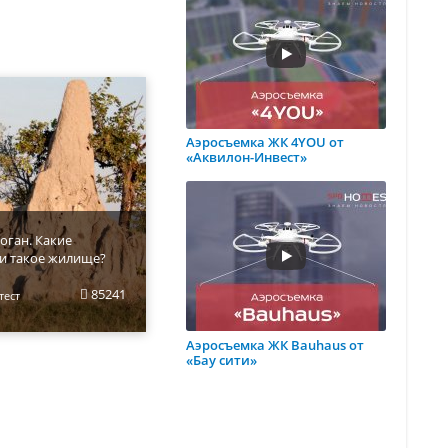
Аэросъемка ЖК 4YOU от
«Аквилон-Инвест»
оган. Какие
и такое жилище?
85241
тест
Аэросъемка ЖК Bauhaus от
«Бау сити»