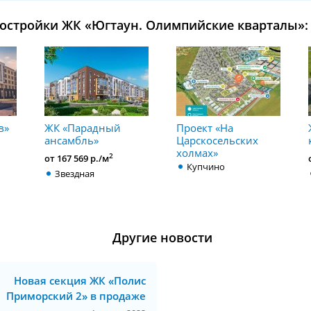
остройки ЖК «Югтаун. Олимпийские кварталы»:
в»
ЖК «Парадный
Проект «На
ансамбль»
Царскосельских
холмах»
2
от 167 569 р./м
Купчино
Звездная
Другие новости
Новая секция ЖК «Полис
Приморский 2» в продаже