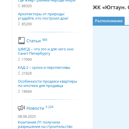
Где живут разные народы мира?
88320
ЖК «Югтаун. 
Архитекторы от природы:
угадайте, кто построил дом!
Расположение
85209
383
Статьи
ШМСД – что это и для чего оно
Санкт-Петербургу
17999
КАД-2 – сроки и перспективы
21828
Особенности продажи квартиры
по ипотеке для продавца
18668
3 224
Новости
08.08.2025
Компания Л1 получила
разрешение на строительство