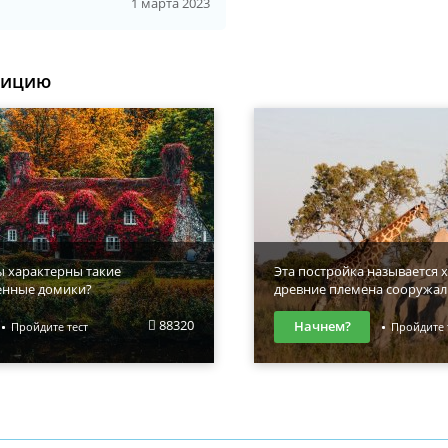
1 марта 2023
уицию
ы характерны такие
Эта постройка называется х
енные домики?
древние племена сооружал
88320
Начнем?
Пройдите тест
Пройдите 