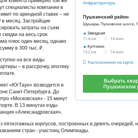
ля клиента примерно той же
Инфраструктура
ут специалисты компании в
Лимит по арендной ставке – не
Пушкинский район
₽ в месяц. Застройщик
Шушары, Пулковское шоссе, 
ировать затраты на съем
Звездная
 скидки на весь срок
11.4 км
14 мин
ома плюс один месяц, однако
Купчино
сумму в 300 тыс. ₽.
13.2 км
14 мин
ступно на все виды
Расположение на карте
артиры – в рассрочку, ипотеку
оплате.
Выбрать квар
ект «ЮгТаун» возводится в
Пушкинском 
не Санкт-Петербурга. До
етро «Московская» - 15 минут
порте. В 13 минутах езды
танция «Александровская».
из пятиэтажных корпусов, построенных в девять очередей, 
азваниям стран - участниц Олимпиады.