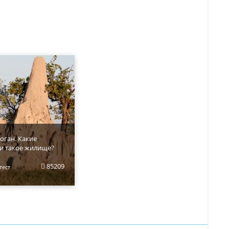
оган. Какие
и такое жилище?
85209
тест