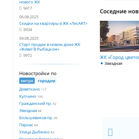
нового ЖК
9417
Соседние нов
06.08.2025
Скидки на квартиры в ЖК «ЛесART»
9934
04.08.2025
Старт продаж в новом доме ЖК
«Живи! В Рыбацком»
9972
ЖК «Город цвето
Звездная
Новостройки по
метро
городам
Девяткино
117
Купчино
106
Гражданский пр.
92
Звездная
88
Большевиков пр.
85
Парнас
84
Улица Дыбенко
83
Проспект Ветеранов