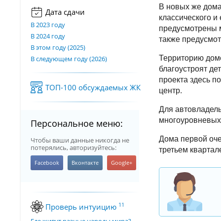
В новых же дома
Дата сдачи
классического и
В 2023 году
предусмотрены м
В 2024 году
также предусмот
В этом году (2025)
Территорию домо
В следующем году (2026)
благоустроят де
проекта здесь п
ТОП-100 обсуждаемых ЖК
центр.
Для автовладель
многоуровневых 
Персональное меню:
Дома первой оче
Чтобы ваши данные никогда не
потерялись, авторизуйтесь:
третьем квартале
11
Проверь интуицию