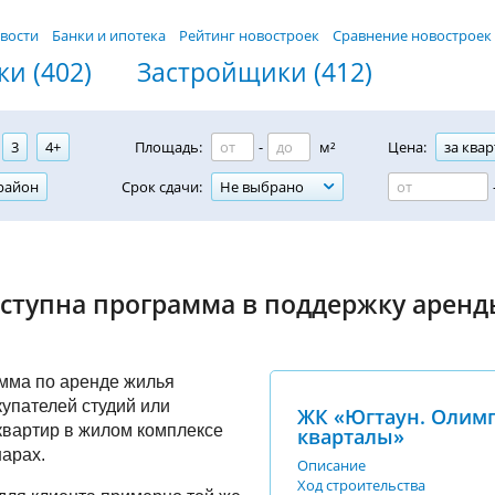
вости
Банки и ипотека
Рейтинг новостроек
Сравнение новостроек
и (402)
Застройщики (412)
3
4+
Площадь:
-
м²
Цена:
за квар
район
Срок сдачи:
Не выбрано
оступна программа в поддержку арен
мма по аренде жилья
купателей студий или
ЖК «Югтаун. Олим
квартир в жилом комплексе
кварталы»
арах.
Описание
Ход строительства