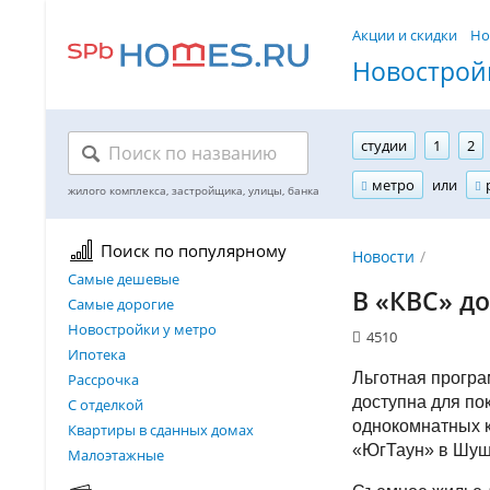
Акции и скидки
Но
Новостройк
студии
1
2
метро
или
Поиск по популярному
Новости
Самые дешевые
В «КВС» д
Самые дорогие
Новостройки у метро
4510
Ипотека
Льготная програ
Рассрочка
доступна для по
С отделкой
однокомнатных 
Квартиры в сданных домах
«ЮгТаун» в Шуш
Малоэтажные