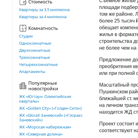
Съемное жилье д
Стоимость
площади подбер
Квартиры за 3.5 миллиона
том же районе. 
Квартиры за 4 миллиона
более 25 тысяч 
Комнатность
обещает компенс
жилья в формате
Студии
строительства д
Однокомнатные
не более чем на 
Двухкомнатные
Трехкомнатные
Предложение до
Четырехкомнатные
преобритения кв
Апартаменты
или при полной 
Популярные
Масштабный про
новостройки
Пушкинском райо
ЖК «Югтаун. Олимпийские
ближайшей ст. м
кварталы»
на личном транс
ЖК «Golden City» («Голден Сити»)
находится ЖД с
ЖК «GloraX Заневский»​ («Глоракс
Заневский»)
Проект состоит 
ЖК «Морская набережная»
соответствуют н
ЖК «Северная долина»