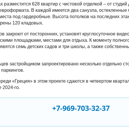
х разместится 628 квартир с чистовой отделкой – от студий
 евроформата. В каждой имеется два санузла, остекленные 
еста под гардеробные. Высота потолков на последних этажа
рены 120 кладовых.
в закроют от посторонних, установят круглосуточное вид
тскими площадками, местами для отдыха. К моменту полно
оявятся семь детских садов и три школы, а также собствен
цев застройщиком запроектировано несколько отдельно с
паркингов.
реди «Греция» в этом проекте сдаются в четвертом квартал
 2024-го.
+7-969-703-32-37