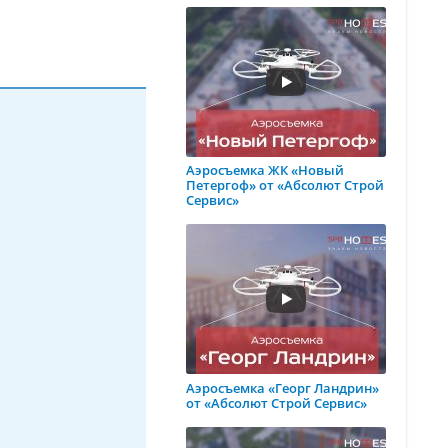
Аэросъемка ЖК «Новый
Петергоф» от «Абсолют Строй
Сервис»
Аэросъемка «Георг Ландрин»
от «Абсолют Строй Сервис»