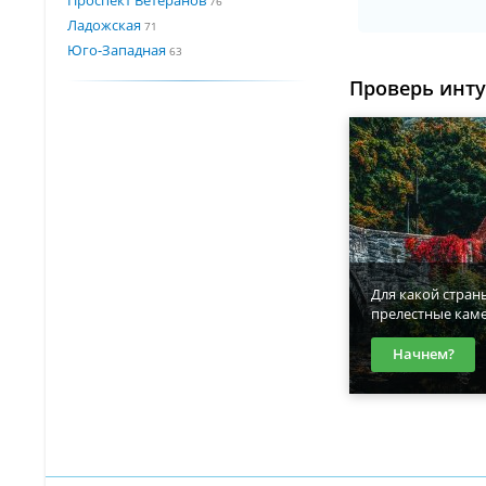
76
Ладожская
71
Юго-Западная
63
Проверь инт
Для какой стран
прелестные кам
Начнем?