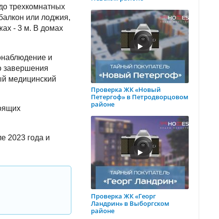
 до трехкомнатных
балкон или лоджия,
х - 3 м. В домах
еонаблюдение и
го завершения
ный медицинский
Проверка ЖК «Новый
Петергоф» в Петродворцовом
районе
тоящих
е 2023 года и
Проверка ЖК «Георг
Ландрин» в Выборгском
районе