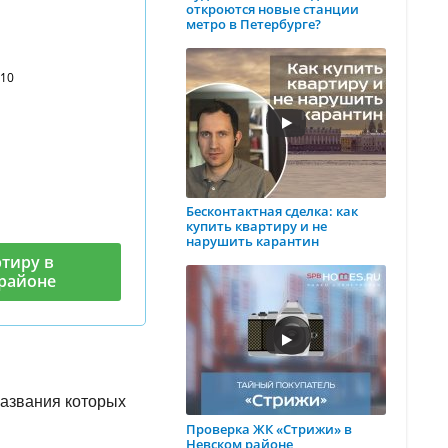
откроются новые станции
метро в Петербурге?
110
Бесконтактная сделка: как
купить квартиру и не
нарушить карантин
тиру в
районе
названия которых
Проверка ЖК «Стрижи» в
Невском районе