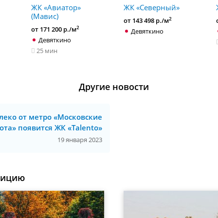
ЖК «Авиатор»
ЖК «Северный»
(Мавис)
2
от 143 498 р./м
2
от 171 200 р./м
Девяткино
Девяткино
25 мин
Другие новости
леко от метро «Московские
ота» появится ЖК «Talento»
19 января 2023
уицию