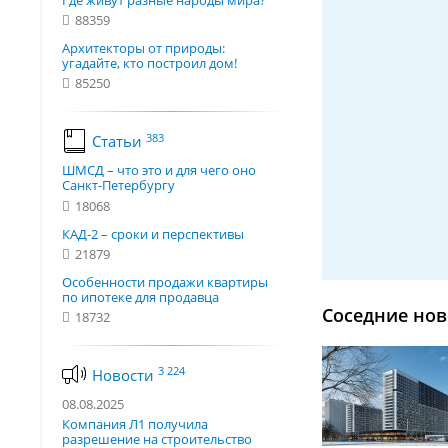
Где живут разные народы мира?
88359
Архитекторы от природы:
угадайте, кто построил дом!
85250
383
Статьи
ШМСД – что это и для чего оно
Санкт-Петербургу
18068
КАД-2 – сроки и перспективы
21879
Особенности продажи квартиры
по ипотеке для продавца
Соседние нов
18732
3 224
Новости
08.08.2025
Компания Л1 получила
разрешение на строительство