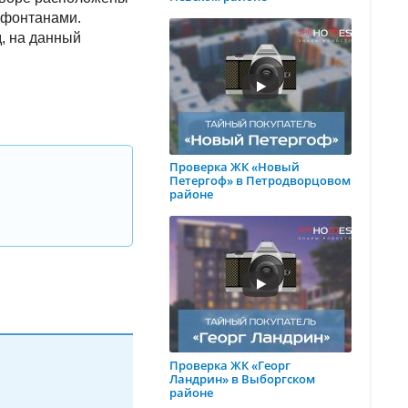
с фонтанами.
, на данный
Проверка ЖК «Новый
Петергоф» в Петродворцовом
районе
Проверка ЖК «Георг
Ландрин» в Выборгском
районе