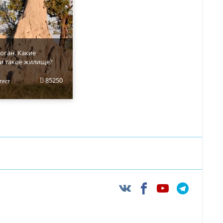
оган. Какие
и такое жилище?
85250
тест