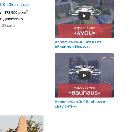
ЖК «Фотограф»
ЖК «Новые
ЖК «Ювен
горизонты»
2
от 173 900 р./м
от 127 044 
2
от 169 391 р./м
Девяткино
Девятки
Девяткино
23 мин
Аэросъемка ЖК 4YOU от
«Аквилон-Инвест»
Аэросъемка ЖК Bauhaus от
«Бау сити»