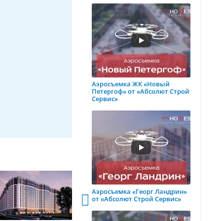
Аэросъемка ЖК «Новый
Петергоф» от «Абсолют Строй
Сервис»
Аэросъемка «Георг Ландрин»
от «Абсолют Строй Сервис»