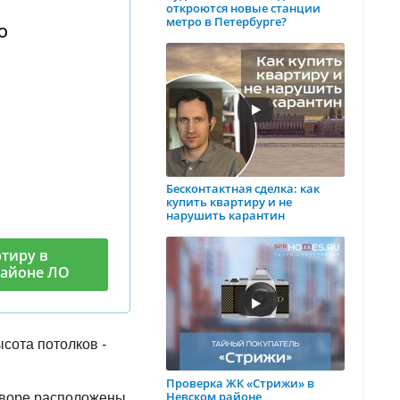
откроются новые станции
метро в Петербурге?
ЛО
Бесконтактная сделка: как
купить квартиру и не
нарушить карантин
тиру в
районе ЛО
сота потолков -
Проверка ЖК «Стрижи» в
Невском районе
дворе расположены