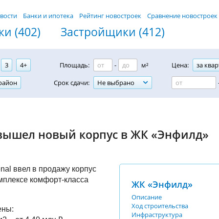
вости
Банки и ипотека
Рейтинг новостроек
Сравнение новостроек
и (402)
Застройщики (412)
3
4+
Площадь:
-
м²
Цена:
за квар
район
Срок сдачи:
Не выбрано
вышел новый корпус в ЖК «Энфилд»
nal ввел в продажу корпус
мплексе комфорт-класса
ЖК «Энфилд»
Описание
Ход строительства
ены:
Инфраструктура