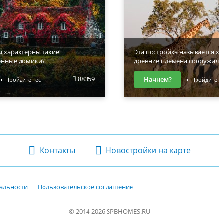
ы характерны такие
Эта постройка называется х
енные домики?
древние племена сооружал
88359
Начнем?
Пройдите тест
Пройдите 
Контакты
Новостройки на карте
альности
Пользовательское соглашение
© 2014-2026 SPBHOMES.RU