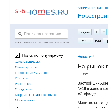
Акции и скидки
Но
Новостройк
студии
1
2
метро
или
Поиск по популярному
Новости
Самые дешевые
На рынок 
Самые дорогие
Новостройки у метро
4237
Ипотека
Застройщик Arse
Рассрочка
№19 в жилом ко
С отделкой
«Энфилд».
Квартиры в сданных домах
Малоэтажные
Минимальные ц