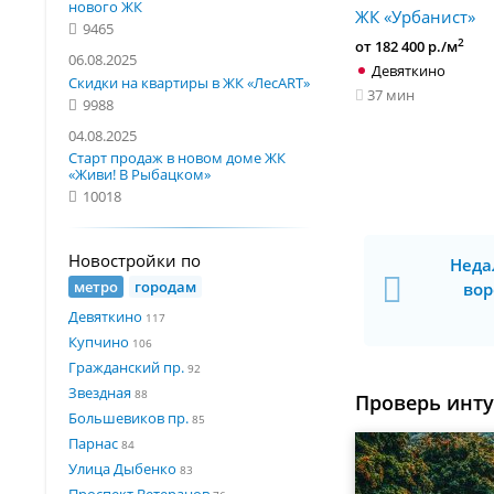
нового ЖК
ЖК «Урбанист»
9465
2
от 182 400 р./м
06.08.2025
Девяткино
Скидки на квартиры в ЖК «ЛесART»
37 мин
9988
04.08.2025
Старт продаж в новом доме ЖК
«Живи! В Рыбацком»
10018
Новостройки по
Неда
метро
городам
вор
Девяткино
117
Купчино
106
Гражданский пр.
92
Звездная
88
Проверь инт
Большевиков пр.
85
Парнас
84
Улица Дыбенко
83
Проспект Ветеранов