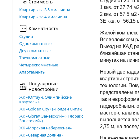
Студии от 25,11 
Стоимость
1 ккв. от 37,74 м
Квартиры за 3.5 миллиона
2 ккв. от 57,5 м2
Квартиры за 4 миллиона
3Е ккв. от 56,15 
Комнатность
Жилой комплекс
Студии
Всеволожском ра
Однокомнатные
Выезд на КАД ра
Двухкомнатные
ближайшая станц
Трехкомнатные
минутах на личн
Четырехкомнатные
Апартаменты
Новый двенадца
квартиры строит
Популярные
технологии. Пок
новостройки
представлены пл
ЖК «Югтаун. Олимпийские
так и евроформа
кварталы»
гардеробными, о
ЖК «Golden City» («Голден Сити»)
мастер-спальням
ЖК «GloraX Заневский»​ («Глоракс
выполняется пол
Заневский»)
2,75 м, на после
ЖК «Морская набережная»
ЖК «Северная долина»
На въезде в ква