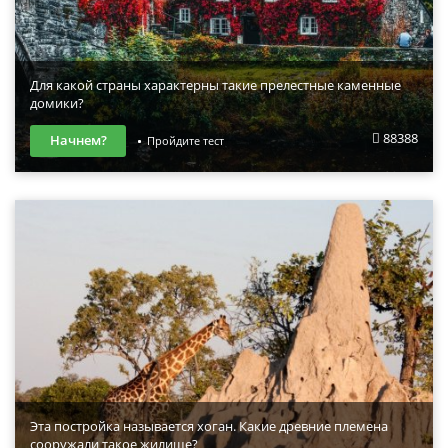
Для какой страны характерны такие прелестные каменные
домики?
88388
Начнем?
Пройдите тест
Эта постройка называется хоган. Какие древние племена
сооружали такое жилище?