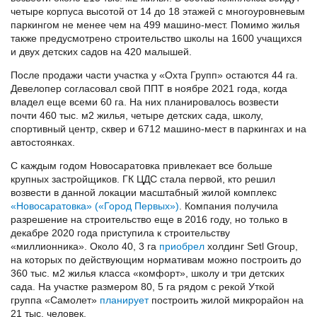
четыре корпуса высотой от 14 до 18 этажей с многоуровневым
паркингом не менее чем на 499 машино-мест. Помимо жилья
также предусмотрено строительство школы на 1600 учащихся
и двух детских садов на 420 малышей.
После продажи части участка у «Охта Групп» остаются 44 га.
Девелопер согласовал свой ППТ в ноябре 2021 года, когда
владел еще всеми 60 га. На них планировалось возвести
почти 460 тыс. м2 жилья, четыре детских сада, школу,
спортивный центр, сквер и 6712 машино-мест в паркингах и на
автостоянках.
С каждым годом Новосаратовка привлекает все больше
крупных застройщиков. ГК ЦДС стала первой, кто решил
возвести в данной локации масштабный жилой комплекс
«Новосаратовка» («Город Первых»)
. Компания получила
разрешение на строительство еще в 2016 году, но только в
декабре 2020 года приступила к строительству
«миллионника». Около 40, 3 га
приобрел
холдинг Setl Group,
на которых по действующим нормативам можно построить до
360 тыс. м2 жилья класса «комфорт», школу и три детских
сада. На участке размером 80, 5 га рядом с рекой Уткой
группа «Самолет»
планирует
построить жилой микрорайон на
21 тыс. человек.