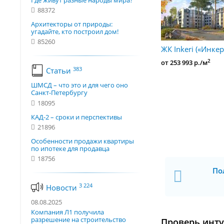
Где живут разные народы мира?
88372
Архитекторы от природы:
угадайте, кто построил дом!
85260
ЖК Inkeri («Инкер
2
от 253 993 р./м
383
Статьи
ШМСД – что это и для чего оно
Санкт-Петербургу
18095
КАД-2 – сроки и перспективы
21896
Особенности продажи квартиры
по ипотеке для продавца
18756
По
3 224
Новости
08.08.2025
Компания Л1 получила
разрешение на строительство
Проверь инт