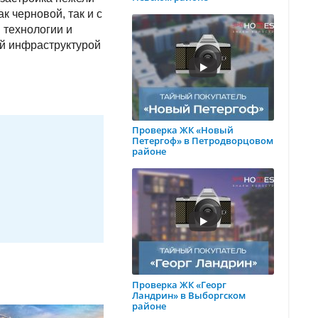
 черновой, так и с
 технологии и
ой инфраструктурой
Проверка ЖК «Новый
Петергоф» в Петродворцовом
районе
Проверка ЖК «Георг
Ландрин» в Выборгском
районе