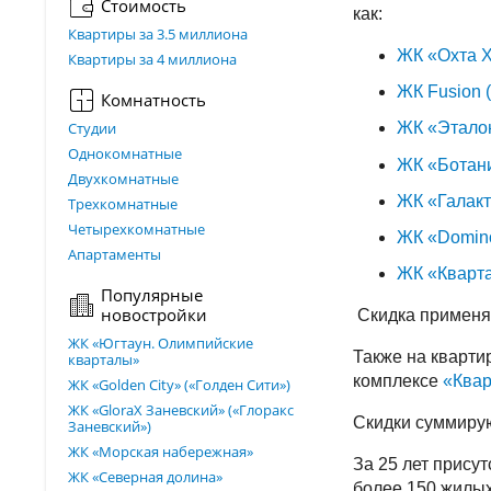
Стоимость
как:
Квартиры за 3.5 миллиона
ЖК «Охта 
Квартиры за 4 миллиона
ЖК Fusion 
Комнатность
Студии
ЖК «Этало
Однокомнатные
ЖК «Ботан
Двухкомнатные
ЖК «Галакт
Трехкомнатные
Четырехкомнатные
ЖК «Domin
Апартаменты
ЖК «Кварт
Популярные
новостройки
Скидка применяе
ЖК «Югтаун. Олимпийские
Также на кварти
кварталы»
комплексе
«Квар
ЖК «Golden City» («Голден Сити»)
ЖК «GloraX Заневский»​ («Глоракс
Скидки суммиру
Заневский»)
ЖК «Морская набережная»
За 25 лет прису
ЖК «Северная долина»
более 150 жилых