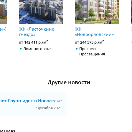
и»)
ЖК «Ласточкино
ЖК
гнездо»
«Новоорловский»
2
2
от 142 411 р./м
от 244 575 р./м
Ломоносовская
Проспект
Просвещения
Другие новости
лис Групп идет в Новоселье
7 декабря 2021
уицию