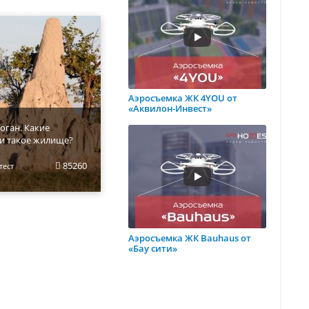
Аэросъемка ЖК 4YOU от
«Аквилон-Инвест»
оган. Какие
и такое жилище?
85260
тест
Аэросъемка ЖК Bauhaus от
«Бау сити»