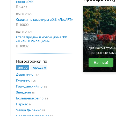
нового ЖК
9479
06.08.2025
Скидки на квартиры в ЖК «ЛесART»
10000
04.08.2025
Старт продаж в новом доме ЖК
«Живи! В Рыбацком»
10032
Для какой стран
прелестные кам
Новостройки по
Начнем?
метро
городам
Девяткино
117
Купчино
106
Гражданский пр.
92
Звездная
88
Большевиков пр.
85
Парнас
84
Улица Дыбенко
83
Проспект Ветеранов