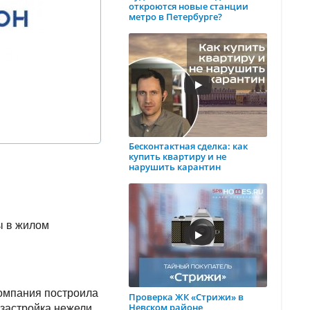
откроются новые станции
метро в Петербурге?
Бесконтактная сделка: как
купить квартиру и не
нарушить карантин
ы в жилом
компания построила
Проверка ЖК «Стрижи» в
Невском районе
 застройка нежели