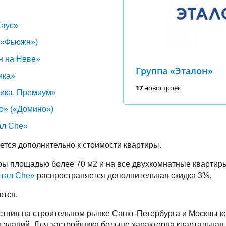
Хаус»
(«Фьюжн»)
н на Неве»
Группа «Эталон»
ика»
17
новостроек
ика. Премиум»
o» («Домино»)
ал Che»
тся дополнительно к стоимости квартиры.
ры площадью более 70 м2 и на все двухкомнатные квартир
тал Che»
распространяется дополнительная скидка 3%.
ются.
тствия на строительном рынке Санкт-Петербурга и Москвы 
 зданий. Для застройщика больше характерна квартальная