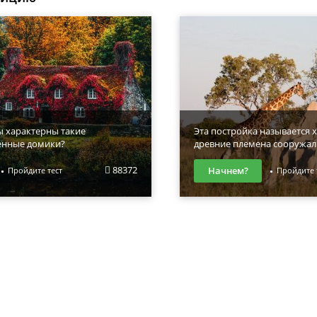
ы характерны такие
Эта постройка называется х
енные домики?
древние племена сооружал
88372
Начнем?
Пройдите тест
Пройдите 