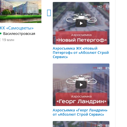
ЖК «Самоцветы»
ЖК «Царская
ЖК «Морс
Столица»
Звезда»
Василеостровская
Площадь Восстания
19 мин
от 63 249 р
14 мин
Беговая
Аэросъемка ЖК «Новый
Петергоф» от «Абсолют Строй
29 мин
Сервис»
Аэросъемка «Георг Ландрин»
от «Абсолют Строй Сервис»