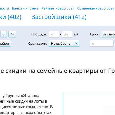
вости
Банки и ипотека
Рейтинг новостроек
Сравнение новостроек
и (402)
Застройщики (412)
3
4+
Площадь:
-
м²
Цена:
за квар
район
Срок сдачи:
Не выбрано
е скидки на семейные квартиры от Г
я у Группы «Эталон»
ничные скидки на лоты в
щихся жилых комплексах. В
квартиры в таких объектах,