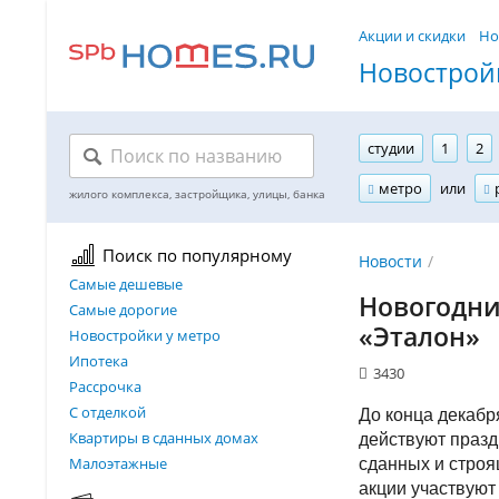
Акции и скидки
Но
Новостройк
студии
1
2
метро
или
Поиск по популярному
Новости
Самые дешевые
Новогодни
Самые дорогие
«Эталон»
Новостройки у метро
Ипотека
3430
Рассрочка
С отделкой
До конца декабр
Квартиры в сданных домах
действуют празд
Малоэтажные
сданных и строя
акции участвуют 