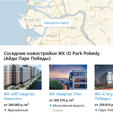
Соседние новостройки ЖК ID Park Pobedy
(Айди Парк Победы):
ЖК «ART квартал.
ЖК «Квартал Che»
ЖК «Стату
Аквилон»
Победы»
2
от 305 376 р./м
2
от 269 065 р./м
от 259 819 
Московские ворота
Фрунзенская
Парк По
12 мин