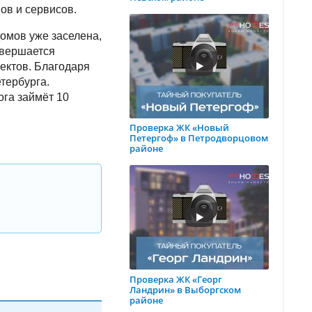
ов и сервисов.
омов уже заселена,
авершается
ектов. Благодаря
тербурга.
ога займёт 10
Проверка ЖК «Новый
Петергоф» в Петродворцовом
районе
Проверка ЖК «Георг
Ландрин» в Выборгском
районе