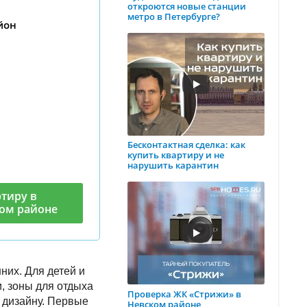
откроются новые станции
метро в Петербурге?
йон
Бесконтактная сделка: как
купить квартиру и не
нарушить карантин
тиру в
ом районе
них. Для детей и
, зоны для отдыха
Проверка ЖК «Стрижи» в
 дизайну. Первые
Невском районе