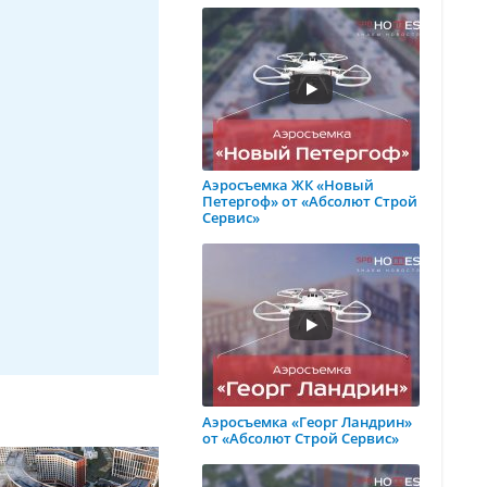
Аэросъемка ЖК «Новый
Петергоф» от «Абсолют Строй
Сервис»
Аэросъемка «Георг Ландрин»
от «Абсолют Строй Сервис»