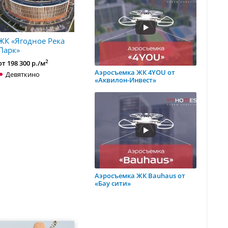
ЖК «Ягодное Река
Парк»
2
от 198 300 р./м
Аэросъемка ЖК 4YOU от
Девяткино
«Аквилон-Инвест»
Аэросъемка ЖК Bauhaus от
«Бау сити»