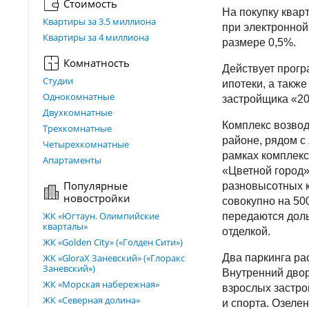
Стоимость
На покупку квар
Квартиры за 3.5 миллиона
при электронной
Квартиры за 4 миллиона
размере 0,5%.
Комнатность
Действует прог
Студии
ипотеки, а также
Однокомнатные
застройщика «20
Двухкомнатные
Комплекс возвод
Трехкомнатные
районе, рядом с
Четырехкомнатные
рамках комплекс
Апартаменты
«Цветной город»
Популярные
разновысотных к
новостройки
совокупно на 50
ЖК «Югтаун. Олимпийские
передаются дол
кварталы»
отделкой.
ЖК «Golden City» («Голден Сити»)
ЖК «GloraX Заневский»​ («Глоракс
Два паркинга ра
Заневский»)
Внутренний двор
ЖК «Морская набережная»
взрослых застро
ЖК «Северная долина»
и спорта. Озеле