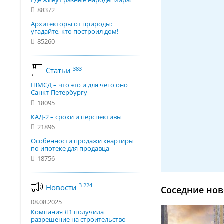
Где живут разные народы мира?
88372
Архитекторы от природы:
угадайте, кто построил дом!
85260
383
Статьи
ШМСД – что это и для чего оно
Санкт-Петербургу
18095
КАД-2 – сроки и перспективы
21896
Особенности продажи квартиры
по ипотеке для продавца
18756
3 224
Новости
Соседние нов
08.08.2025
Компания Л1 получила
разрешение на строительство