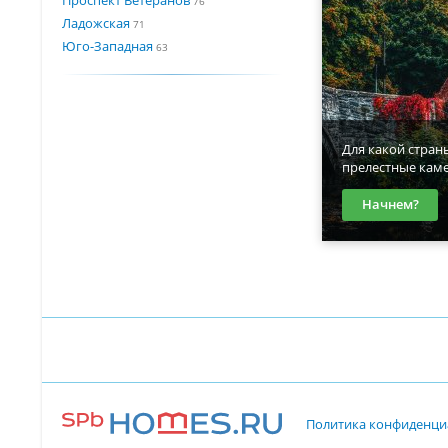
76
Ладожская
71
Юго-Западная
63
Для какой стран
прелестные кам
Начнем?
Политика конфиденци