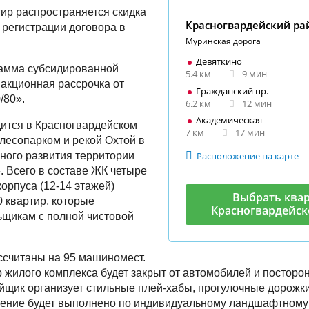
тир распространяется скидка
Красногвардейский ра
 регистрации договора в
Муринская дорога
Девяткино
рамма субсидированной
5.4 км
9 мин
 акционная рассрочка от
Гражданский пр.
/80».
6.2 км
12 мин
Академическая
ится в Красногвардейском
7 км
17 мин
 лесопарком и рекой Охтой в
ного развития территории
Расположение на карте
. Всего в составе ЖК четыре
орпуса (12-14 этажей)
Выбрать квар
0 квартир, которые
Красногвардейск
ьщикам с полной чистовой
ссчитаны на 95 машиномест.
 жилого комплекса будет закрыт от автомобилей и посторон
йщик организует стильные плей-хабы, прогулочные дорожки
нение будет выполнено по индивидуальному ландшафтному