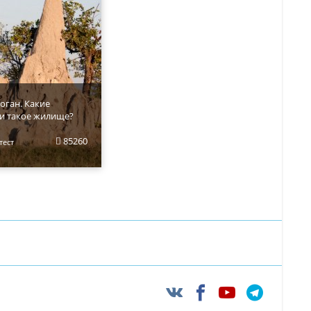
оган. Какие
и такое жилище?
85260
тест