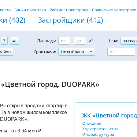
вости
Банки и ипотека
Рейтинг новостроек
Сравнение новостроек
и (402)
Застройщики (412)
3
4+
Площадь:
-
м²
Цена:
за квар
район
Срок сдачи:
Не выбрано
 «Цветной город. DUOPARK»
Р» открыл продажи квартир в
 1а в новом жилом комплексе
ЖК «Цветной город
. DUOPARK».
Описание
Ход строительства
ы - от 3,64 млн ₽
Инфраструктура