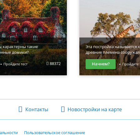
ы характерны такие
Эта постройка называется х
енные домики?
древние племена сооружал
88372
Начнем?
Пройдите тест
Пройдите 
Контакты
Новостройки на карте
альности
Пользовательское соглашение