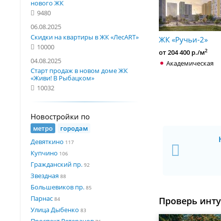
нового ЖК
9480
06.08.2025
Скидки на квартиры в ЖК «ЛесART»
ЖК «Ручьи-2»
10000
2
от 204 400 р./м
04.08.2025
Академическая
Старт продаж в новом доме ЖК
«Живи! В Рыбацком»
10032
Новостройки по
метро
городам
Девяткино
117
Купчино
106
Гражданский пр.
92
Звездная
88
Большевиков пр.
85
Парнас
Проверь инт
84
Улица Дыбенко
83
Проспект Ветеранов