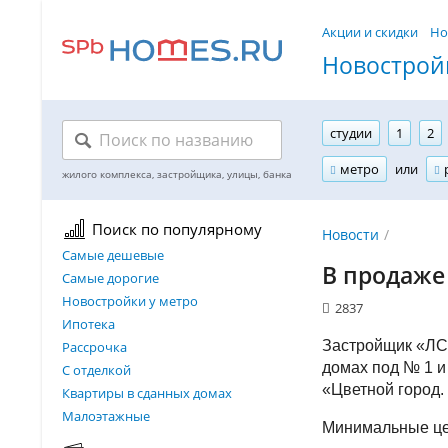
Акции и скидки
Но
Новостройк
студии
1
2
метро
или
Поиск по популярному
Новости
Самые дешевые
В продаже
Самые дорогие
Новостройки у метро
2837
Ипотека
Застройщик «ЛС
Рассрочка
домах под № 1 и
С отделкой
«Цветной город
Квартиры в сданных домах
Малоэтажные
Минимальные цен