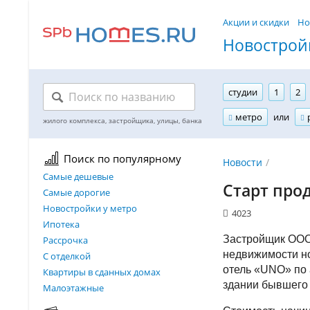
Акции и скидки
Но
Новостройк
студии
1
2
метро
или
Поиск по популярному
Новости
Самые дешевые
Старт про
Самые дорогие
Новостройки у метро
4023
Ипотека
Застройщик ООО
Рассрочка
недвижимости н
С отделкой
отель «UNO» по а
Квартиры в сданных домах
здании бывшего 
Малоэтажные