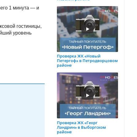
сего 1 минута — и
ксовой гостиницы,
айший уровень
Проверка ЖК «Новый
Петергоф» в Петродворцовом
районе
Проверка ЖК «Георг
Ландрин» в Выборгском
районе