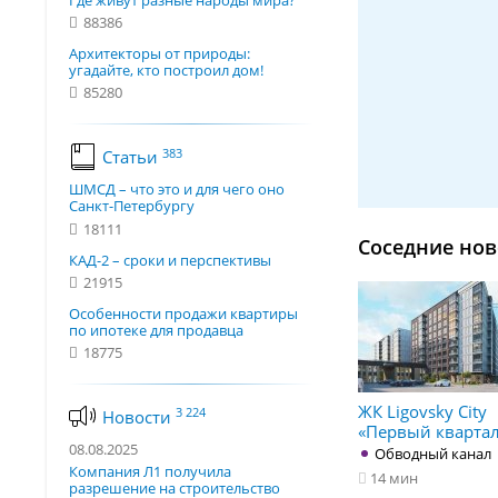
Где живут разные народы мира?
88386
Архитекторы от природы:
угадайте, кто построил дом!
85280
383
Статьи
ШМСД – что это и для чего оно
Санкт-Петербургу
18111
Соседние нов
КАД-2 – сроки и перспективы
21915
Особенности продажи квартиры
по ипотеке для продавца
18775
ЖК Ligovsky City
3 224
Новости
«Первый кварта
08.08.2025
Обводный канал
Компания Л1 получила
14 мин
разрешение на строительство