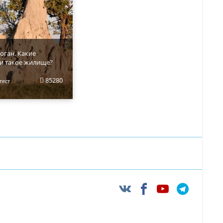
оган. Какие
и такое жилище?
85280
тест