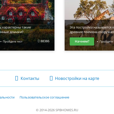
ы характерны такие
Эта постройка называется х
енные домики?
древние племена сооружал
88386
Начнем?
Пройдите тест
Пройдите 
Контакты
Новостройки на карте
альности
Пользовательское соглашение
© 2014-2026 SPBHOMES.RU