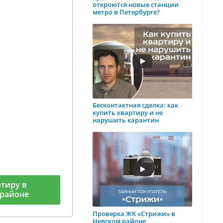
откроются новые станции
метро в Петербурге?
Бесконтактная сделка: как
купить квартиру и не
нарушить карантин
тиру в
районе
Проверка ЖК «Стрижи» в
Невском районе