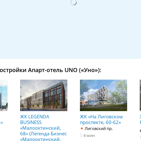
остройки Апарт-отель UNO («Уно»):
ЖК LEGENDA
ЖК «На Лиговском
л»
BUSINESS
проспекте, 60-62»
«Малоохтинский,
Лиговский пр.
68» (Легенда Бизнес
4 мин
«Малоохтинский,