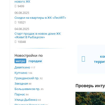
нового ЖК
9499
06.08.2025
Скидки на квартиры в ЖК «ЛесART»
10021
04.08.2025
Старт продаж в новом доме ЖК
«Живи! В Рыбацком»
10048
Новостройки по
ко
метро
городам
терри
Девяткино
117
Купчино
106
Гражданский пр.
92
Звездная
88
Проверь инт
Большевиков пр.
85
Парнас
84
Улица Дыбенко
83
Проспект Ветеранов