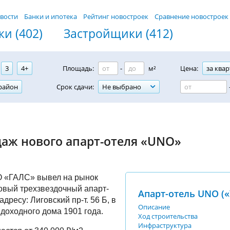
вости
Банки и ипотека
Рейтинг новостроек
Сравнение новостроек
и (402)
Застройщики (412)
3
4+
Площадь:
-
м²
Цена:
за квар
район
Срок сдачи:
Не выбрано
даж нового апарт-отеля «UNO»
 «ГАЛС» вывел на рынок
овый трехзвездочный апарт-
Апарт-отель UNO («
дресу: Лиговский пр-т. 56 Б, в
Описание
доходного дома 1901 года.
Ход строительства
Инфраструктура