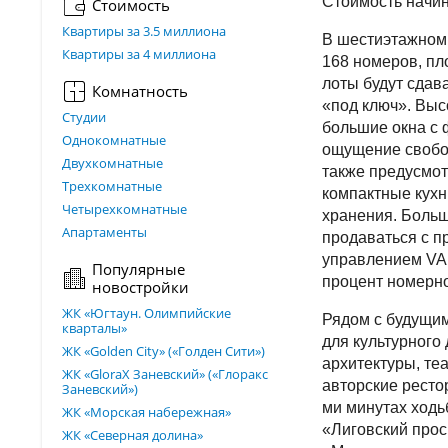
Стоимость начин
Стоимость
Квартиры за 3.5 миллиона
В шестиэтажном
Квартиры за 4 миллиона
168 номеров, пл
лоты будут сдав
Комнатность
«под ключ». Выс
Студии
большие окна с 
Однокомнатные
ощущение свобо
Двухкомнатные
также предусмо
Трехкомнатные
компактные кухн
Четырехкомнатные
хранения. Больш
Апартаменты
продаваться с 
управлением VAL
Популярные
процент номерно
новостройки
ЖК «Югтаун. Олимпийские
Рядом с будущи
кварталы»
для культурного 
ЖК «Golden City» («Голден Сити»)
архитектуры, теа
ЖК «GloraX Заневский»​ («Глоракс
авторские рестор
Заневский»)
ми минутах ходь
ЖК «Морская набережная»
«Лиговский прос
ЖК «Северная долина»