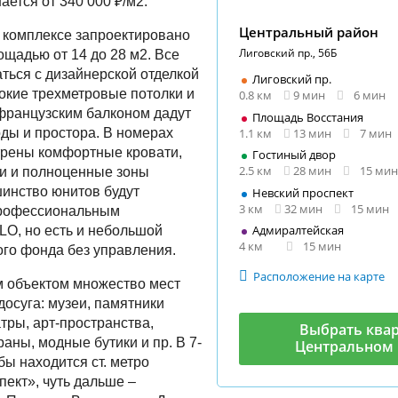
ается от 340 000 ₽/м2.
Центральный район
 комплексе запроектировано
Лиговский пр., 56Б
ощадью от 14 до 28 м2. Все
аться с дизайнерской отделкой
Лиговский пр.
окие трехметровые потолки и
0.8 км
9 мин
6 мин
французским балконом дадут
Площадь Восстания
1.1 км
13 мин
7 мин
ды и простора. В номерах
трены комфортные кровати,
Гостиный двор
2.5 км
28 мин
15 мин
и и полноценные зоны
инство юнитов будут
Невский проспект
3 км
32 мин
15 мин
профессиональным
Адмиралтейская
O, но есть и небольшой
4 км
15 мин
го фонда без управления.
Расположение на карте
м объектом множество мест
досуга: музеи, памятники
тры, арт-пространства,
Выбрать квар
аны, модные бутики и пр. В 7-
Центральном 
бы находится ст. метро
пект», чуть дальше –