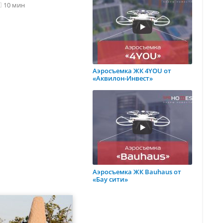
10 мин
4 мин
12 мин
Аэросъемка ЖК 4YOU от
«Аквилон-Инвест»
Аэросъемка ЖК Bauhaus от
«Бау сити»