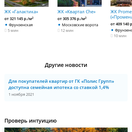
ЖК «Галактика»
ЖК «Квартал Che»
ЖК Prome
(«Промена
2
2
от 321 145 р./м
от 305 376 р./м
от 409 140 
Фрунзенская
Московские ворота
Фрунзен
5 мин
12 мин
10 мин
Другие новости
Для покупателей квартир от ГК «Полис Групп»
доступна семейная ипотека со ставкой 1,4%
1 ноября 2021
Проверь интуицию