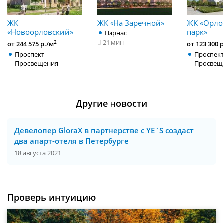
ЖК
ЖК «На Заречной»
ЖК «Орло
«Новоорловский»
парк»
Парнас
21 мин
2
от 244 575 р./м
от 123 300 
Проспект
Проспек
Просвещения
Просвещ
Другие новости
Девелопер GloraX в партнерстве с YE`S создаст
два апарт-отеля в Петербурге
18 августа 2021
Проверь интуицию