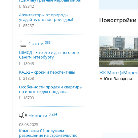
Где живут разные народы мира?
88342
Архитекторы от природы:
Новостройки з
угадайте, кто построил дом!
85237
383
Статьи
ШМСД – что это и для чего оно
Санкт-Петербургу
18043
КАД-2 – сроки и перспективы
ЖК More («Море»
21858
Юго-Западная
Особенности продажи квартиры
по ипотеке для продавца
18709
3 224
Новости
08.08.2025
Компания Л1 получила
разрешение на строительство