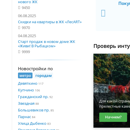
нового ЖК
Поку
9450
06.08.2025
Скидки на квартиры в ЖК «ЛесART»
9970
04.08.2025
Старт продаж в новом доме ЖК
Проверь инт
«Живи! В Рыбацком»
9999
Новостройки по
метро
городам
Девяткино
117
Купчино
106
Гражданский пр.
92
Для какой стран
Звездная
88
прелестные кам
Большевиков пр.
85
Парнас
Начнем?
84
Улица Дыбенко
83
Проспект Ветеранов