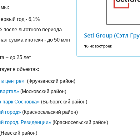
ммы:
первый год - 6,1%
% после льготного периода
Setl Group (Сэтл Гр
ая сумма ипотеки - до 50 млн
16
новостроек
а – до 25 лет
вует в объектах:
 в центре»
(Фрунзенский район)
квартал»
(Московский район)
 парк Сосновка»
(Выборгский район)
й город»
(Красносельский район)
й город. Резиденции»
(Красносельский район)
(Невский район)