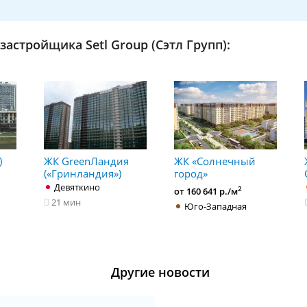
астройщика Setl Group (Сэтл Групп):
)
ЖК GreenЛандия
ЖК «Солнечный
(«Гринландия»)
город»
Девяткино
2
от 160 641 р./м
21 мин
Юго-Западная
Другие новости