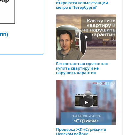
откроются новые станции
метро в Петербурге?
упп)
Бесконтактная сделка: как
купить квартиру и не
нарушить карантин
Проверка ЖК «Стрижи» в
Невском районе