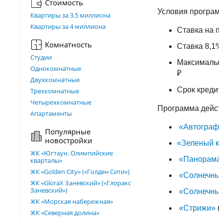
Стоимость
Условия програ
Квартиры за 3.5 миллиона
Квартиры за 4 миллиона
Ставка на 
Комнатность
Ставка 8,1
Студии
Максимальн
Однокомнатные
₽
Двухкомнатные
Срок кредит
Трехкомнатные
Четырехкомнатные
Программа дейст
Апартаменты
«Автограф
Популярные
новостройки
«Зеленый 
ЖК «Югтаун. Олимпийские
«Панорама
кварталы»
ЖК «Golden City» («Голден Сити»)
«Солнечны
ЖК «GloraX Заневский»​ («Глоракс
Заневский»)
«Солнечны
ЖК «Морская набережная»
«Стрижи»
ЖК «Северная долина»