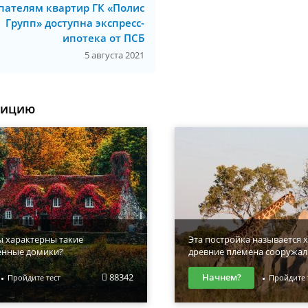
пателям квартир ГК «Полис
Групп» доступна экспресс-
ипотека от ПСБ
5 августа 2021
уицию
ы характерны такие
Эта постройка называется х
енные домики?
древние племена сооружал
88342
Начнем?
Пройдите тест
Пройдите 