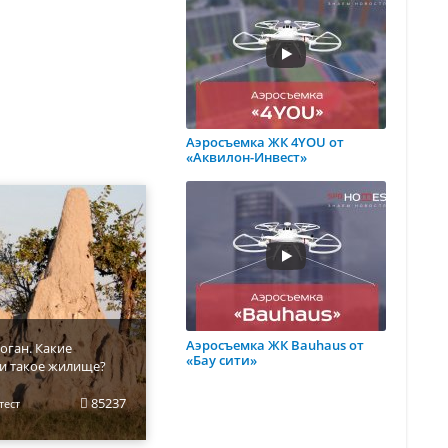
Аэросъемка ЖК 4YOU от
«Аквилон-Инвест»
Аэросъемка ЖК Bauhaus от
оган. Какие
«Бау сити»
и такое жилище?
85237
тест