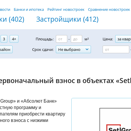
вости
Банки и ипотека
Рейтинг новостроек
Сравнение новостроек
и (402)
Застройщики (412)
3
4+
Площадь:
-
м²
Цена:
за квар
район
Срок сдачи:
Не выбрано
ервоначальный взнос в объектах «Set
 Group» и «Абсолют Банк»
стную программу и
пателям приобрести квартиру
ного взноса с низкими