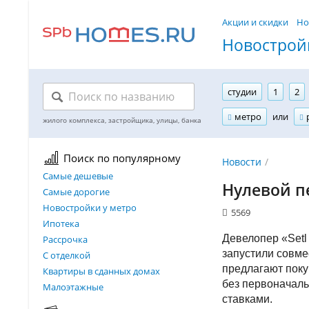
Акции и скидки
Но
Новостройк
студии
1
2
метро
или
Поиск по популярному
Новости
Самые дешевые
Нулевой п
Самые дорогие
Новостройки у метро
5569
Ипотека
Девелопер «Setl
Рассрочка
запустили совме
С отделкой
предлагают поку
Квартиры в сданных домах
без первоначаль
Малоэтажные
ставками.