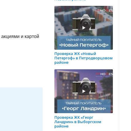
 акциями и картой
Проверка ЖК «Новый
Петергоф» в Петродворцовом
районе
Проверка ЖК «Георг
Ландрин» в Выборгском
районе