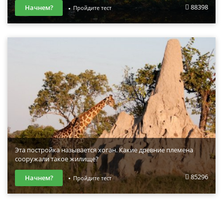
88398
Начнем?
Пройдите тест
Эта постройка называется хоган. Какие древние племена
сооружали такое жилище?
85296
Начнем?
Пройдите тест