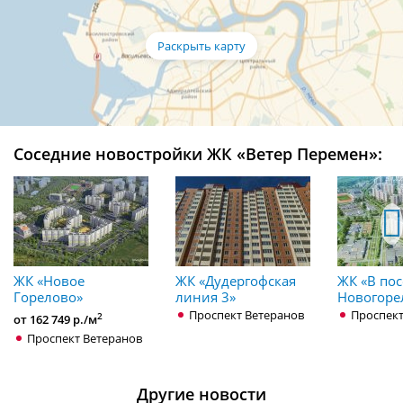
Соседние новостройки ЖК «Ветер Перемен»:
ЖК «Новое
ЖК «Дудергофская
ЖК «В пос
Горелово»
линия 3»
Новогоре
Проспект Ветеранов
Проспект
2
от 162 749 р./м
Проспект Ветеранов
Другие новости