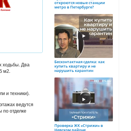
откроются новые станции
метро в Петербурге?
Бесконтактная сделка: как
х ходьбы. Два
купить квартиру и не
нарушить карантин
5 м2.
ли и техники).
этажах ведутся
ы по отделке
Проверка ЖК «Стрижи» в
Невском районе