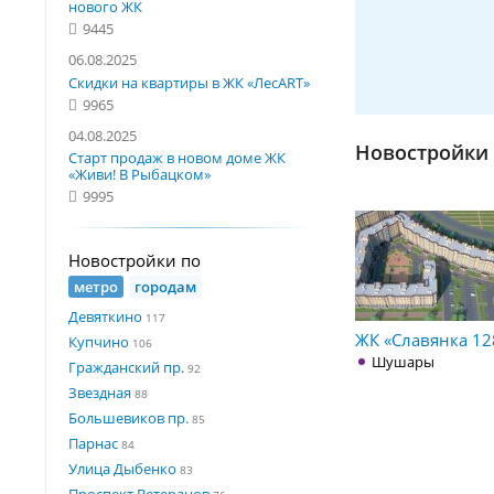
нового ЖК
9445
06.08.2025
Скидки на квартиры в ЖК «ЛесART»
9965
04.08.2025
Новостройки 
Старт продаж в новом доме ЖК
«Живи! В Рыбацком»
9995
Новостройки по
метро
городам
Девяткино
117
ЖК «Славянка 12
Купчино
106
Шушары
Гражданский пр.
92
Звездная
88
Большевиков пр.
85
Парнас
84
Улица Дыбенко
83
Проспект Ветеранов