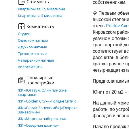
Стоимость
собственникам.
Квартиры за 3.5 миллиона
💎 Первым объе
Квартиры за 4 миллиона
высокой степени
Комнатность
отель
Putilov Ave
Кировском район
Студии
удачном с точки
Однокомнатные
транспортной до
Двухкомнатные
соответствует в
Трехкомнатные
рассчитан в бол
Четырехкомнатные
краткосрочное п
Апартаменты
четырнадцатиэта
Популярные
Предполагаемые
новостройки
ЖК «Югтаун. Олимпийские
Юнит от 20 м2 – 
кварталы»
ЖК «Golden City» («Голден Сити»)
На данный момен
ЖК «GloraX Заневский»​ («Глоракс
работы по устро
Заневский»)
фасадов и черн
ЖК «Морская набережная»
ЖК «Северная долина»
Начало продаж за