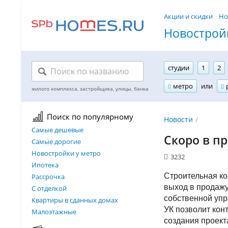
Акции и скидки
Но
Новостройк
студии
1
2
метро
или
Поиск по популярному
Новости
Самые дешевые
Скоро в пр
Самые дорогие
Новостройки у метро
3232
Ипотека
Строительная к
Рассрочка
выход в продажу
С отделкой
собственной уп
Квартиры в сданных домах
УК позволит кон
Малоэтажные
создания проект