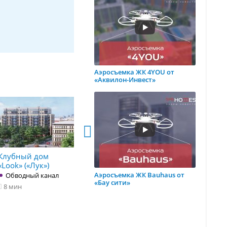
Аэросъемка ЖК 4YOU от
«Аквилон-Инвест»
Клубный дом
Апарт-отель Like
ЖК «BAKU
«Look» («Лук»)
(«Лайк»)
от 499 955 
Аэросъемка ЖК Bauhaus от
Обводный канал
2
от 110 462 р./м
Площадь
«Бау сити»
8 мин
Площадь Мужества
Невског
14 мин
12 мин