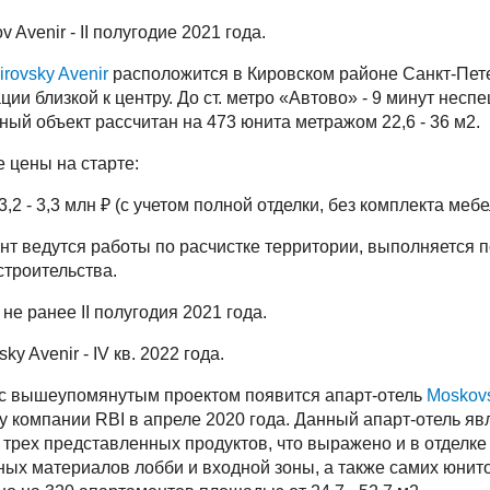
v Avenir - II полугодие 2021 года.
irovsky Avenir
расположится в Кировском районе Санкт-Пете
ции близкой к центру. До ст. метро «Автово» - 9 минут нес
ый объект рассчитан на 473 юнита метражом 22,6 - 36 м2.
 цены на старте:
3,2 - 3,3 млн ₽ (с учетом полной отделки, без комплекта мебе
т ведутся работы по расчистке территории, выполняется п
строительства.
не ранее II полугодия 2021 года.
ky Avenir - IV кв. 2022 года.
 с вышеупомянутым проектом появится апарт-отель
Moskovs
у компании RBI в апреле 2020 года. Данный апарт-отель я
трех представленных продуктов, что выражено и в отделке 
ных материалов лобби и входной зоны, а также самих юнит