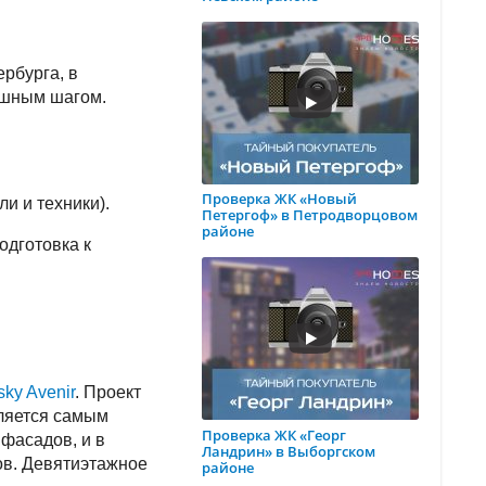
рбурга, в
пешным шагом.
Проверка ЖК «Новый
ли и техники).
Петергоф» в Петродворцовом
районе
одготовка к
ky Avenir
. Проект
вляется самым
Проверка ЖК «Георг
фасадов, и в
Ландрин» в Выборгском
ов. Девятиэтажное
районе