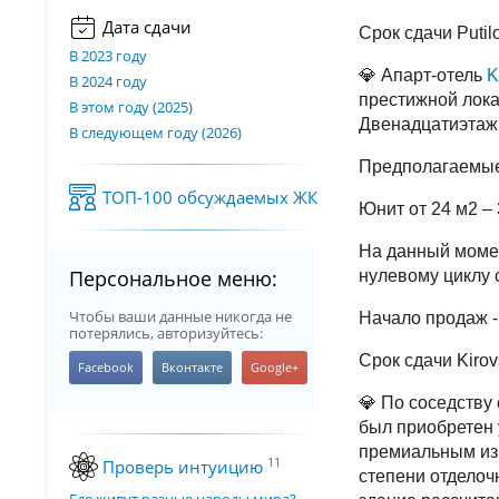
Дата сдачи
Срок сдачи Putilo
В 2023 году
💎 Апарт-отель
K
В 2024 году
престижной лока
В этом году (2025)
Двенадцатиэтажн
В следующем году (2026)
Предполагаемые
ТОП-100 обсуждаемых ЖК
Юнит от 24 м2 – 
На данный момен
Персональное меню:
нулевому циклу 
Чтобы ваши данные никогда не
Начало продаж - 
потерялись, авторизуйтесь:
Срок сдачи Kirovs
💎 По соседству
был приобретен 
премиальным из 
11
Проверь интуицию
степени отделоч