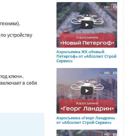
техники).
 по устройству
Аэросъемка ЖК «Новый
Петергоф» от «Абсолют Строй
Сервис»
под ключ».
 включает в себя
Аэросъемка «Георг Ландрин»
от «Абсолют Строй Сервис»