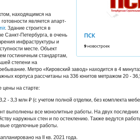
ктом, находящимся на
 готовности является апарт-
nir
. Здание строится в
ПСК
е Санкт-Петербурга, в очень
 зрения инфраструктуры и
9
новостроек
ступности месте. Объект
сем гостиничным стандартам,
ьшей степени на
ребывание. Метро «Кировский завод» находится в 4 минута
жных корпуса рассчитаны на 336 юнитов метражом 20 - 36,
 цены на старте:
3,2 - 3,3 млн ₽ (с учетом полной отделки, без комплекта мебе
т выполнены все монолитные работы. На двух последних 
йству наружных стен и по остеклению. Также ведутся работ
овые отделочные работы.
планировано на II кв. 2021 года.