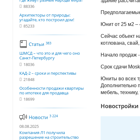
Где живут разные народы мира?
здание рассчита
88336
Предполагаемые
Архитекторы от природы:
угадайте, кто построил дом!
Юнит от 25 м2 – 
85233
Сейчас объект н
котлована, свай
383
Статьи
ШМСД – что это и для чего оно
Начало продаж - 
Санкт-Петербургу
18036
Срок сдачи Mosko
КАД-2 – сроки и перспективы
Юниты во всех т
21848
Дополнительно п
Особенности продажи квартиры
мебель, технику,
по ипотеке для продавца
18699
Новостройки 
3 224
Новости
08.08.2025
Компания Л1 получила
разрешение на строительство