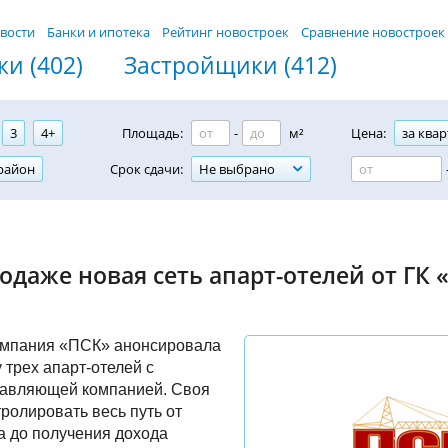
вости
Банки и ипотека
Рейтинг новостроек
Сравнение новостроек
и (402)
Застройщики (412)
3
4+
Площадь:
-
м²
Цена:
за квар
район
Срок сдачи:
Не выбрано
одаже новая сеть апарт-отелей от ГК 
омпания «ПСК» анонсировала
 трех апарт-отелей с
равляющей компанией. Своя
тролировать весь путь от
а до получения дохода