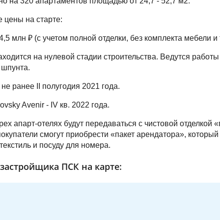
но на 320 апартаментов площадью от 24,7 - 52,7 м2.
 цены на старте:
4,5 млн ₽ (с учетом полной отделки, без комплекта мебели и 
аходится на нулевой стадии строительства. Ведутся работы
, шпунта.
не ранее II полугодия 2021 года.
vsky Avenir - IV кв. 2022 года.
рех апарт-отелях будут передаваться с чистовой отделкой «
окупатели смогут приобрести «пакет арендатора», который
 текстиль и посуду для номера.
застройщика ПСК на карте: