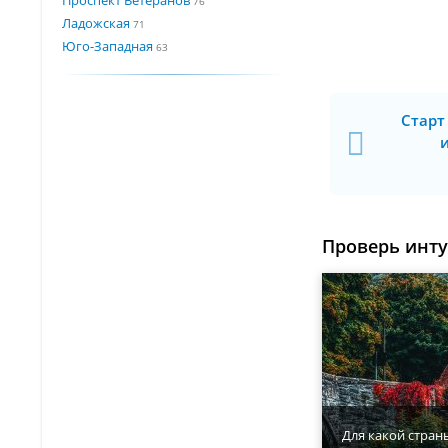
76
Ладожская
71
Юго-Западная
63
Старт
Проверь инт
Для какой стран