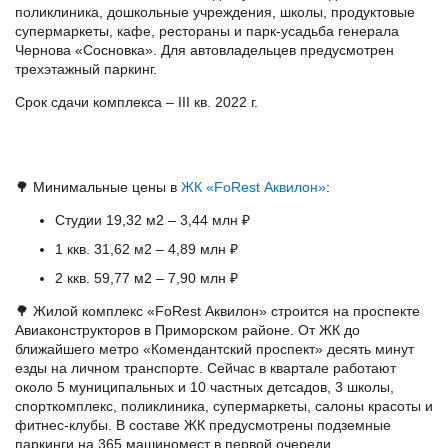
поликлиника, дошкольные учреждения, школы, продуктовые
супермаркеты, кафе, рестораны и парк-усадьба генерала
Чернова «Сосновка». Для автовладельцев предусмотрен
трехэтажный паркинг.
Срок сдачи комплекса – III кв. 2022 г.
🌳 Минимальные цены в
ЖК «FoRest Аквилон»
:
Студии 19,32 м2 – 3,44 млн ₽
1 ккв. 31,62 м2 – 4,89 млн ₽
2 ккв. 59,77 м2 – 7,90 млн ₽
🌳 Жилой комплекс «FoRest Аквилон» строится на проспекте
Авиаконструкторов в Приморском районе. От ЖК до
ближайшего метро «Комендантский проспект» десять минут
езды на личном транспорте. Сейчас в квартале работают
около 5 муниципальных и 10 частных детсадов, 3 школы,
спорткомплекс, поликлиника, супермаркеты, салоны красоты и
фитнес-клубы. В составе ЖК предусмотрены подземные
паркинги на 365 машиномест в первой очереди.