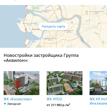
Новостройки застройщика Группа
«Аквилон»:
ЖК «Космосstar»
ЖК 4YOU
ЖК All Inc
Инклюзив
Звездная
2
от 211 983 р./м