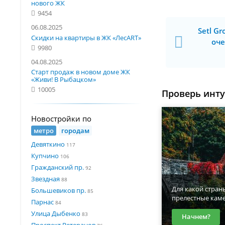
нового ЖК
9454
06.08.2025
Setl G
Скидки на квартиры в ЖК «ЛесART»
оче
9980
04.08.2025
Старт продаж в новом доме ЖК
«Живи! В Рыбацком»
10005
Проверь инт
Новостройки по
метро
городам
Девяткино
117
Купчино
106
Гражданский пр.
92
Звездная
88
Для какой стран
Большевиков пр.
85
прелестные кам
Парнас
84
Улица Дыбенко
83
Начнем?
Проспект Ветеранов