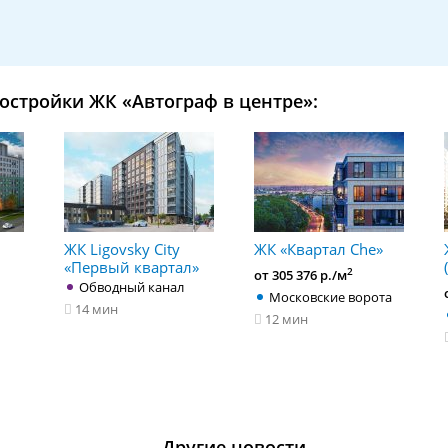
остройки ЖК «Автограф в центре»:
ЖК Ligovsky City
ЖК «Квартал Che»
«Первый квартал»
2
от 305 376 р./м
Обводный канал
Московские ворота
14 мин
12 мин
Другие новости