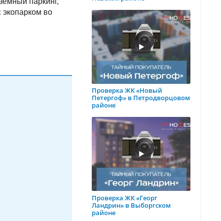
земный паркинг,
с экопарком во
Проверка ЖК «Новый
Петергоф» в Петродворцовом
районе
Проверка ЖК «Георг
Ландрин» в Выборгском
районе