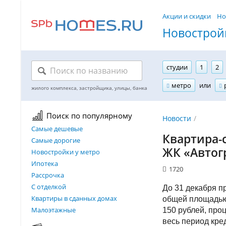
Акции и скидки
Но
Новостройк
студии
1
2
метро
или
Поиск по популярному
Новости
Самые дешевые
Квартира-с
Самые дорогие
ЖК «Автог
Новостройки у метро
Ипотека
1720
Рассрочка
С отделкой
До 31 декабря п
Квартиры в сданных домах
общей площадью 
Малоэтажные
150 рублей, проц
весь период кре