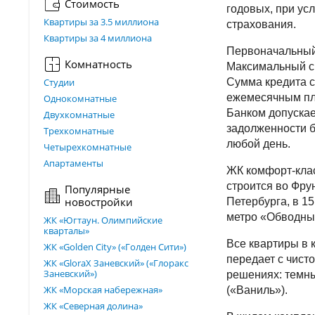
Стоимость
годовых, при ус
Квартиры за 3.5 миллиона
страхования.
Квартиры за 4 миллиона
Первоначальный 
Комнатность
Максимальный ср
Студии
Сумма кредита с
ежемесячным пл
Однокомнатные
Банком допуска
Двухкомнатные
задолженности б
Трехкомнатные
любой день.
Четырехкомнатные
Апартаменты
ЖК комфорт-кла
строится во Фру
Популярные
новостройки
Петербурга, в 1
метро «Обводны
ЖК «Югтаун. Олимпийские
кварталы»
Все квартиры в 
ЖК «Golden City» («Голден Сити»)
передает с чист
ЖК «GloraX Заневский»​ («Глоракс
Заневский»)
решениях: темны
ЖК «Морская набережная»
(«Ваниль»).
ЖК «Северная долина»