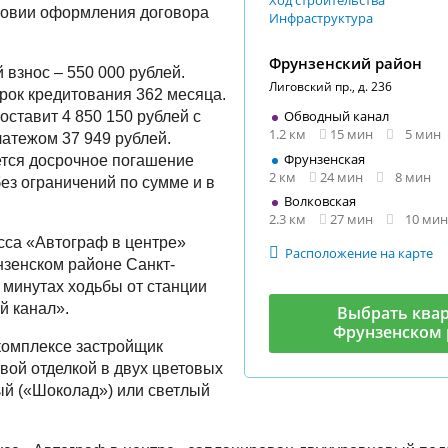
Ход строительства
ловии оформления договора
Инфраструктура
Фрунзенский район
взнос – 550 000 рублей.
Лиговский пр., д. 236
ок кредитования 362 месяца.
Обводный канал
оставит 4 850 150 рублей с
1.2 км
15 мин
5 мин
атежом 37 949 рублей.
Фрунзенская
ется досрочное погашение
2 км
24 мин
8 мин
ез ограничений по сумме и в
Волковская
2.3 км
27 мин
10 мин
сса «Автограф в центре»
Расположение на карте
нзенском районе Санкт-
5 минутах ходьбы от станции
й канал».
Выбрать квар
Фрунзенском 
комплексе застройщик
овой отделкой в двух цветовых
й («Шоколад») или светлый