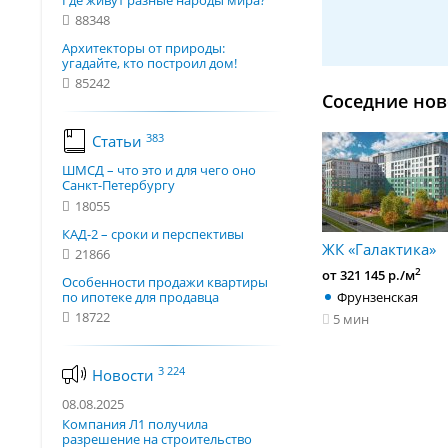
Где живут разные народы мира?
88348
Архитекторы от природы:
угадайте, кто построил дом!
85242
Соседние нов
383
Статьи
ШМСД – что это и для чего оно
Санкт-Петербургу
18055
КАД-2 – сроки и перспективы
ЖК «Галактика»
21866
2
от 321 145 р./м
Особенности продажи квартиры
по ипотеке для продавца
Фрунзенская
18722
5 мин
3 224
Новости
08.08.2025
Компания Л1 получила
разрешение на строительство