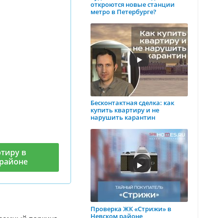
откроются новые станции
метро в Петербурге?
Бесконтактная сделка: как
купить квартиру и не
нарушить карантин
тиру в
районе
Проверка ЖК «Стрижи» в
Невском районе