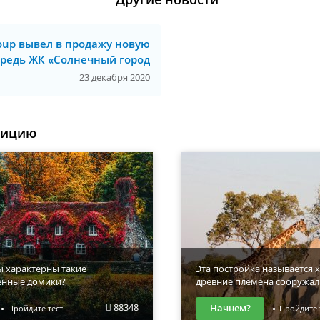
roup вывел в продажу новую
редь ЖК «Солнечный город
23 декабря 2020
уицию
ы характерны такие
Эта постройка называется х
енные домики?
древние племена сооружал
88348
Начнем?
Пройдите тест
Пройдите 