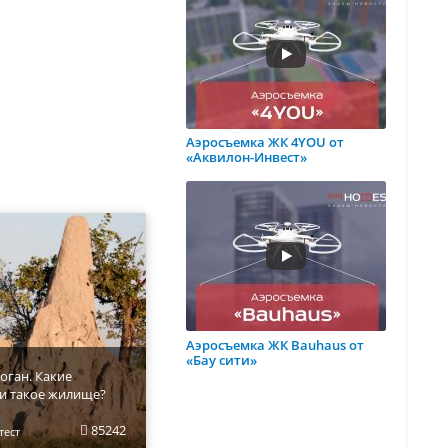
Аэросъемка ЖК 4YOU от
«Аквилон-Инвест»
Аэросъемка ЖК Bauhaus от
«Бау сити»
оган. Какие
и такое жилище?
85242
тест