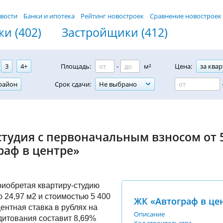
вости
Банки и ипотека
Рейтинг новостроек
Сравнение новостроек
и (402)
Застройщики (412)
3
4+
Площадь:
-
м²
Цена:
за квар
район
Срок сдачи:
Не выбрано
тудия с первоначальным взносом от 5
раф в центре»
риобретая квартиру-студию
24,97 м2 и стоимостью 5 400
ЖК «Автограф в це
ентная ставка в рублях на
Описание
дитования составит 8,69%