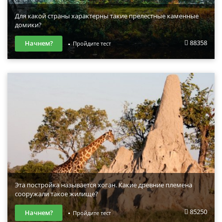
Для какой страны характерны такие прелестные каменные
домики?
88358
Начнем?
Пройдите тест
Эта постройка называется хоган. Какие древние племена
сооружали такое жилище?
85250
Начнем?
Пройдите тест