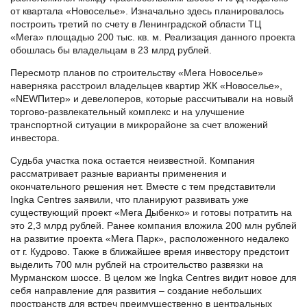
от квартала «Новоселье». Изначально здесь планировалось
построить третий по счету в Ленинградской области ТЦ
«Мега» площадью 200 тыс. кв. м. Реализация данного проекта
обошлась бы владельцам в 23 млрд рублей.
Пересмотр планов по строительству «Мега Новоселье»
наверняка расстроил владельцев квартир ЖК «Новоселье»,
«NEWПитер» и девелоперов, которые рассчитывали на новый
торгово-развлекательный комплекс и на улучшение
транспортной ситуации в микрорайоне за счет вложений
инвестора.
Судьба участка пока остается неизвестной. Компания
рассматривает разные варианты применения и
окончательного решения нет. Вместе с тем представители
Ingka Centres заявили, что планируют развивать уже
существующий проект «Мега Дыбенко» и готовы потратить на
это 2,3 млрд рублей. Ранее компания вложила 200 млн рублей
на развитие проекта «Мега Парк», расположенного недалеко
от г. Кудрово. Также в ближайшее время инвестору предстоит
выделить 700 млн рублей на строительство развязки на
Мурманском шоссе. В целом же Ingka Centres видит новое для
себя направление для развития – создание небольших
пространств для встреч преимущественно в центральных