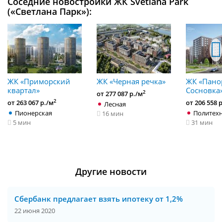
Соседние новостройки ЖК Svetlana Park
(«Светлана Парк»):
ЖК «Приморский
ЖК «Черная речка»
ЖК «Пано
квартал»
Сосновка
2
от 277 087 р./м
2
от 263 067 р./м
от 206 558 
Лесная
Пионерская
Политех
16 мин
5 мин
31 мин
Другие новости
Сбербанк предлагает взять ипотеку от 1,2%
22 июня 2020