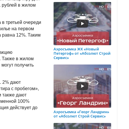
. рублей в жилом
 в третьей очереди
жилье на первом
а равна 12%. Таким
Аэросъемка ЖК «Новый
 акцию
Петергоф» от «Абсолют Строй
Сервис»
. Также в жилом
 могут получить
. 2% дают
тира с пробегом»,
 также дают
ременной 100%
кция действует до
Аэросъемка «Георг Ландрин»
от «Абсолют Строй Сервис»