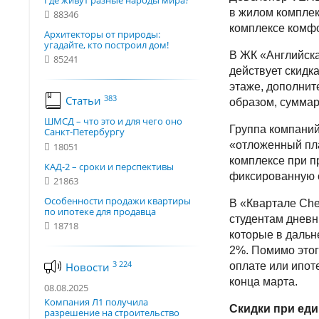
Где живут разные народы мира?
в жилом комплек
88346
комплексе комф
Архитекторы от природы:
угадайте, кто построил дом!
В ЖК «Английска
85241
действует скидк
этаже, дополнит
383
Статьи
образом, суммар
ШМСД – что это и для чего оно
Группа компаний
Санкт-Петербургу
«отложенный пла
18051
комплексе при п
КАД-2 – сроки и перспективы
фиксированную с
21863
Особенности продажи квартиры
В «Квартале Che
по ипотеке для продавца
студентам дневн
18718
которые в даль
2%. Помимо этог
3 224
Новости
оплате или ипот
конца марта.
08.08.2025
Компания Л1 получила
Скидки при еди
разрешение на строительство