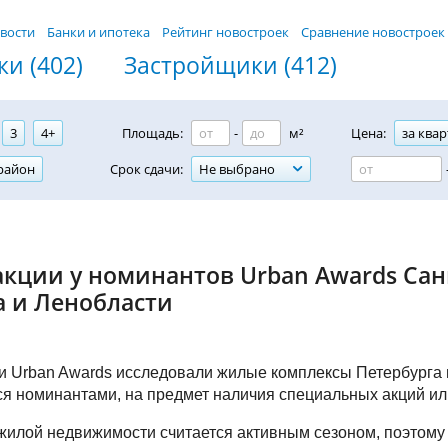
вости
Банки и ипотека
Рейтинг новостроек
Сравнение новостроек
и (402)
Застройщики (412)
3
4+
Площадь:
-
м²
Цена:
за квар
район
Срок сдачи:
Не выбрано
акции у номинантов Urban Awards Сан
а и Ленобласти
 Urban Awards исследовали жилые комплексы Петербурга 
я номинантами, на предмет наличия специальных акций и
жилой недвижимости считается активным сезоном, поэтому 