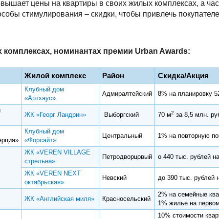
вышает цены на квартиры в своих жилых комплексах, а час
собы стимулирования – скидки, чтобы привлечь покупателе
 комплексах, номинантах премии Urban Awards:
Жилой комплекс
Район
Скидка/Акция
Клубный дом
Адмиралтейский
8% на планировку 5
«Артхаус»
й
2
ЖК «Георг Ландрин»
Выборгский
70 м
за 8,5 млн. ру
Клубный дом
Центральный
1% на повторную по
ерция»
«Форсайт»
ЖК «VEREN VILLAGE
Петродворцовый
о 440 тыс. рублей н
стрельна»
ЖК «VEREN NEXT
Невский
до 390 тыс. рублей 
октябрьская»
2% на семейные кв
nt
ЖК «Английская миля»
Красносельский
1% жилье на первом
10% стоимости квар