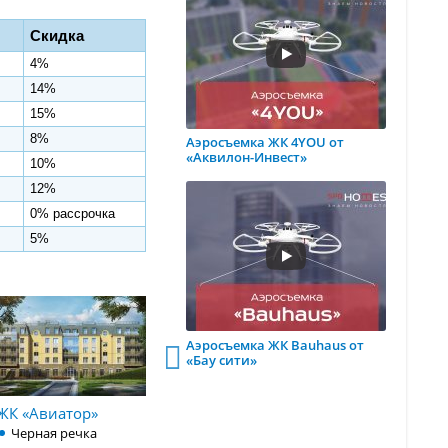
Скидка
4%
14%
15%
8%
Аэросъемка ЖК 4YOU от
«Аквилон-Инвест»
10%
12%
0% рассрочка
5%
Аэросъемка ЖК Bauhaus от
«Бау сити»
ЖК «Авиатор»
ЖК «Георг
Клубный
Ландрин»
«Форсайт
Черная речка