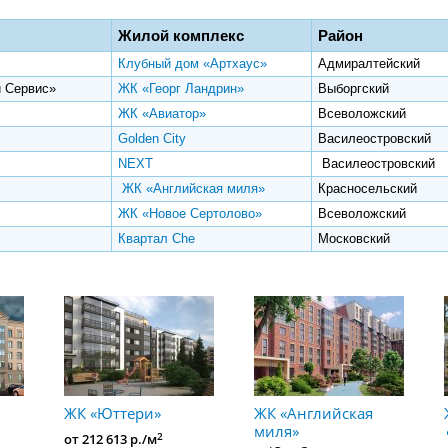
Жилой комплекс
Район
»
Клубный дом «Артхаус»
Адмиралтейский
й Сервис»
ЖК «Георг Ландрин»
Выборгский
ЖК «Авиатор»
Всеволожский
Golden City
Василеостровский
NEXT
Василеостровский
ЖК «Английская миля»
Красносельский
ЖК «Новое Сертолово»
Всеволожский
Квартал Che
Московский
ЖК «Юттери»
ЖК «Английская
миля»
2
от 212 613 р./м