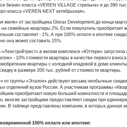
се бизнес-класса «VEREN VILLAGE стрельна» и до 390 тыс
орт-класса «VEREN NEXT октябрьская».
я миля» от застройщика Glorax Development до конца марта
а на семейные квартиры 2%. Если покупатель приобретает 
ельная составляет - 1%. А при 100% оплате и ипотеке скидк
но она может составить 15%.
 «Ленстройтрест» в жилом комплексе «Юттери» запустила
теж» - 10% стоимости квартиры в качестве первого взноса
риобретении квартиры с холодной кладовой в доме клиенты
кидку в размере 200 тыс. рублей от стоимости квартиры.
» от группы «Эталон» действуют весьма необычные скидки
ых отделений вузов России. А участникам программы «Квар
нейшем приобретают новую большей комнатности и площади
о, многие застройщики предоставляют скидки при единов
еке. В таблице представлены компании, в которых данная а
новременной 100% оплате или ипотеке: