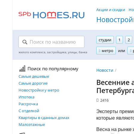
Акции и скидки
Но
Новостройк
студии
1
2
метро
или
Поиск по популярному
Новости
Самые дешевые
Весенние 
Самые дорогие
Петербург
Новостройки у метро
Ипотека
2416
Рассрочка
С отделкой
Эксперты премии
Квартиры в сданных домах
которые являютс
Малоэтажные
Весна на рынке 