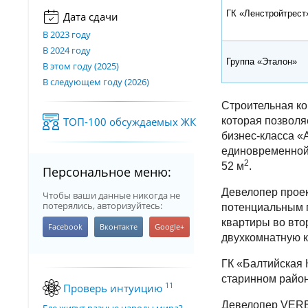
ГК «Ленстройтрес
Дата сдачи
В 2023 году
В 2024 году
Группа «Эталон»
В этом году (2025)
В следующем году (2026)
Строительная ко
ТОП-100 обсуждаемых ЖК
которая позволя
бизнес-класса «
единовременной 
2
52 м
.
Персональное меню:
Девелопер проек
Чтобы ваши данные никогда не
потерялись, авторизуйтесь:
потенциальным 
квартиры во вто
двухкомнатную к
ГК «Балтийская
старинном район
11
Проверь интуицию
Девелопер VEREN