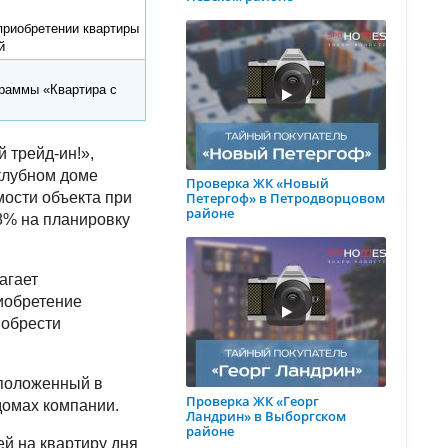
приобретении квартиры
й
раммы «Квартира с
 трейд-ин!»,
 клубном доме
Проверка ЖК «Новый
мости объекта при
Петергоф» в Петродворцовом
районе
8% на планировку
агает
иобретение
иобрести
сположенный в
Проверка ЖК «Георг
 домах компании.
Ландрин» в Выборгском
районе
й на квартиру дня