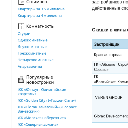
Стоимость
застройщиков по
действенные спо
Квартиры за 3.5 миллиона
Квартиры за 4 миллиона
Комнатность
Скидки в жилых
Студии
Однокомнатные
Застройщик
Двухкомнатные
Трехкомнатные
Красная стрела
Четырехкомнатные
ГК «Абсолют Стро
Апартаменты
Сервис»
Популярные
ГК
новостройки
«Балтийская Комм
ЖК «Югтаун. Олимпийские
кварталы»
VEREN GROUP
ЖК «Golden City» («Голден Сити»)
ЖК «GloraX Заневский»​ («Глоракс
Заневский»)
Glorax Developme
ЖК «Морская набережная»
ЖК «Северная долина»