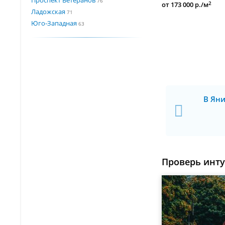
76
2
от 173 000 р./м
Ладожская
71
Юго-Западная
63
В Яни
Проверь инт