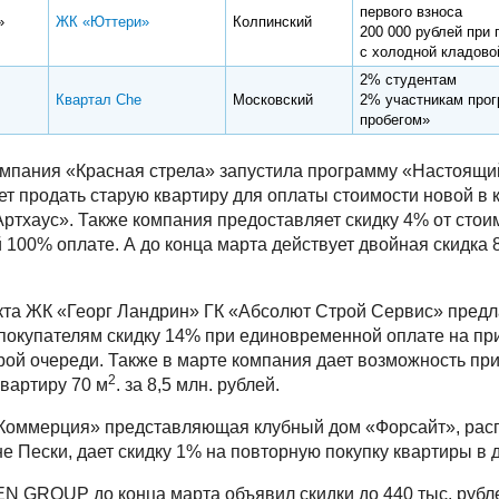
первого взноса
т»
ЖК «Юттери»
Колпинский
200 000 рублей при 
с холодной кладово
2% студентам
Квартал Che
Московский
2% участникам прог
пробегом»
мпания «Красная стрела» запустила программу «Настоящий
ет продать старую квартиру для оплаты стоимости новой в
Артхаус». Также компания предоставляет скидку 4% от стои
100% оплате. А до конца марта действует двойная скидка 
та ЖК «Георг Ландрин» ГК «Абсолют Строй Сервис» предл
покупателям скидку 14% при единовременной оплате на пр
рой очереди. Также в марте компания дает возможность пр
2
вартиру 70 м
. за 8,5 млн. рублей.
 Коммерция» представляющая клубный дом «Форсайт», ра
е Пески, дает скидку 1% на повторную покупку квартиры в
 GROUP до конца марта объявил скидки до 440 тыс. рубле