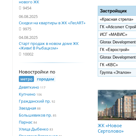
нового ЖК
9454
Застройщик
06.08.2025
«Красная стрела
Скидки на квартиры в ЖК «ЛесART»
ГК «Абсолют Стро
9975
ИСГ «МАВИС»
04.08.2025
Glorax Development
Старт продаж в новом доме ЖК
«Живи! В Рыбацком»
ГК «Еврострой»
10002
Glorax Development
ГК «КВС»
Новостройки по
Группа «Эталон»
метро
городам
Девяткино
117
Купчино
106
Гражданский пр.
92
Звездная
88
Большевиков пр.
85
Парнас
84
ЖК «Новое
Улица Дыбенко
83
Сертолово»
Проспект Ветеранов