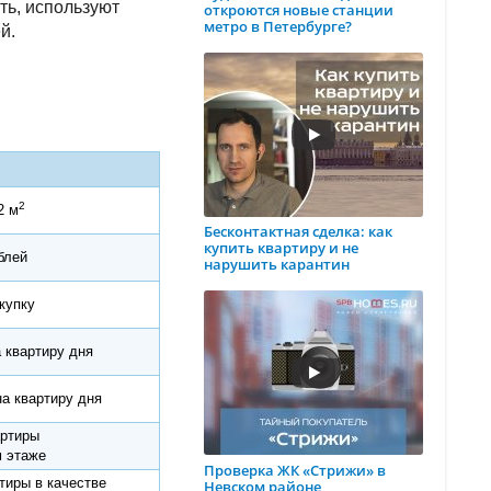
ть, используют
откроются новые станции
метро в Петербурге?
й.
2
2 м
Бесконтактная сделка: как
купить квартиру и не
блей
нарушить карантин
купку
а квартиру дня
на квартиру дня
артиры
 этаже
Проверка ЖК «Стрижи» в
тиры в качестве
Невском районе