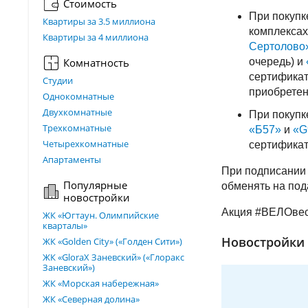
Стоимость
При покупк
Квартиры за 3.5 миллиона
комплекса
Квартиры за 4 миллиона
Сертолово
Комнатность
очередь) и
сертификат
Студии
приобретен
Однокомнатные
Двухкомнатные
При покупк
Трехкомнатные
«Б57»
и
«G
Четырехкомнатные
сертификат
Апартаменты
При подписании 
Популярные
обменять на под
новостройки
Акция #ВЕЛОвесн
ЖК «Югтаун. Олимпийские
кварталы»
Новостройки 
ЖК «Golden City» («Голден Сити»)
ЖК «GloraX Заневский»​ («Глоракс
Заневский»)
ЖК «Морская набережная»
ЖК «Северная долина»