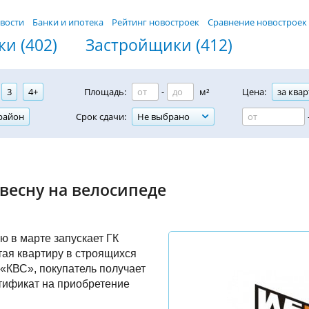
вости
Банки и ипотека
Рейтинг новостроек
Сравнение новостроек
и (402)
Застройщики (412)
3
4+
Площадь:
-
м²
Цена:
за квар
район
Срок сдачи:
Не выбрано
 весну на велосипеде
 в марте запускает ГК
ая квартиру в строящихся
«КВС», покупатель получает
тификат на приобретение