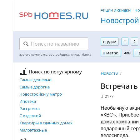
Акции и скидки
Но
Новостройк
студии
1
2
метро
или
Поиск по популярному
Новости
Самые дешевые
Встречать
Самые дорогие
Новостройки у метро
2177
Ипотека
Необычную акцию
Рассрочка
«КВС». Приобрет
С отделкой
домах компании 
Квартиры в сданных домах
подарочный сер
Малоэтажные
велосипеда.