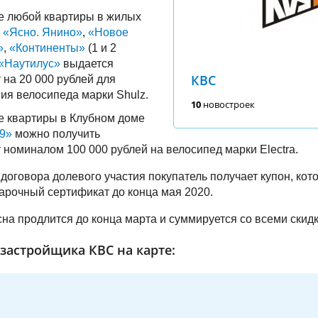
е любой квартиры в жилых
х
«Ясно. Янино»
,
«Новое
»
,
«Континенты»
(1 и 2
«Наутилус»
выдается
КВС
 на 20 000 рублей для
ия велосипеда марки Shulz.
10
новостроек
е квартиры в Клубном доме
9»
можно получить
 номиналом 100 000 рублей на велосипед марки Electra.
договора долевого участия покупатель получает купон, ко
арочный сертификат до конца мая 2020.
а продлится до конца марта и суммируется со всеми скидк
застройщика КВС на карте: