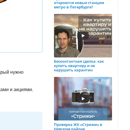
откроются новые станции
метро в Петербурге?
Бесконтактная сделка: как
купить квартиру и не
нарушить карантин
торый нужно
ами и акциями.
Проверка ЖК «Стрижи» в
Невском районе