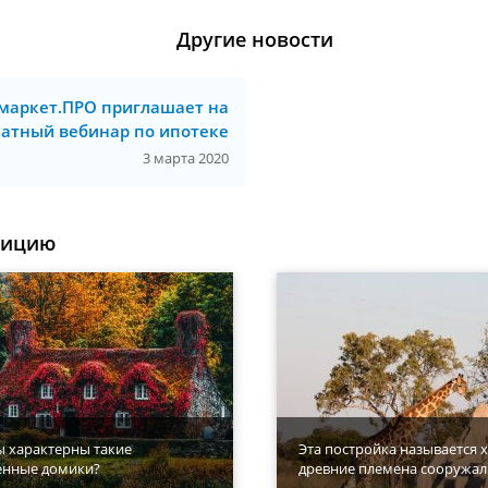
Другие новости
маркет.ПРО приглашает на
латный вебинар по ипотеке
3 марта 2020
уицию
ы характерны такие
Эта постройка называется х
енные домики?
древние племена сооружал