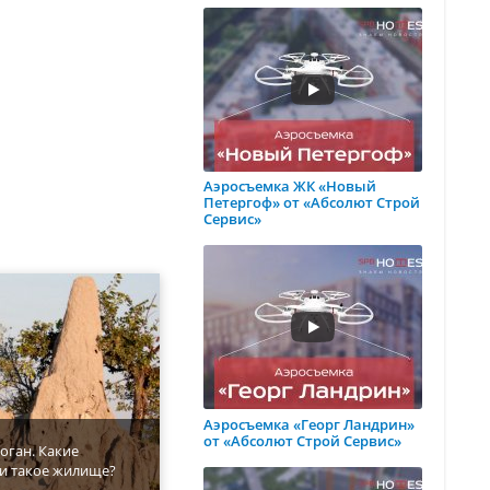
Аэросъемка ЖК «Новый
Петергоф» от «Абсолют Строй
Сервис»
Аэросъемка «Георг Ландрин»
от «Абсолют Строй Сервис»
оган. Какие
и такое жилище?