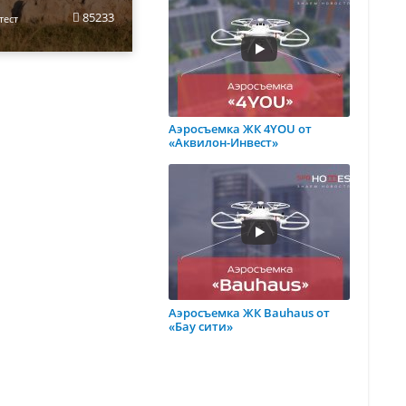
85233
тест
Аэросъемка ЖК 4YOU от
«Аквилон-Инвест»
Аэросъемка ЖК Bauhaus от
«Бау сити»