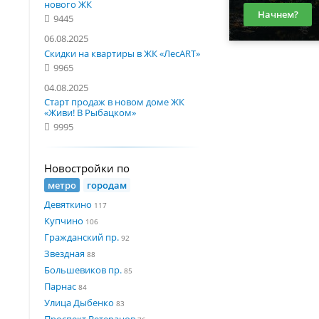
нового ЖК
Начнем?
9445
06.08.2025
Скидки на квартиры в ЖК «ЛесART»
9965
04.08.2025
Старт продаж в новом доме ЖК
«Живи! В Рыбацком»
9995
Новостройки по
метро
городам
Девяткино
117
Купчино
106
Гражданский пр.
92
Звездная
88
Большевиков пр.
85
Парнас
84
Улица Дыбенко
83
Проспект Ветеранов