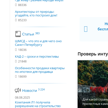
Где живут разные народы мира?
88336
Архитекторы от природы:
угадайте, кто построил дом!
85233
Н
бесп
383
Статьи
ШМСД – что это и для чего оно
Санкт-Петербургу
18036
Проверь инт
КАД-2 – сроки и перспективы
21848
Особенности продажи квартиры
по ипотеке для продавца
18699
3 224
Новости
08.08.2025
Для какой стран
Компания Л1 получила
прелестные кам
разрешение на строительство