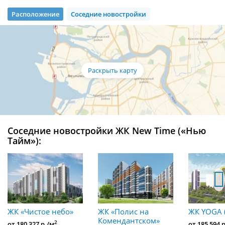
Расположение
Соседние новостройки
Соседние новостройки ЖК New Time («Нью
Тайм»):
ЖК «Чистое небо»
ЖК «Полис на
ЖК YOGA 
Комендантском»
2
от 180 327 р./м
от 185 594 