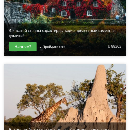
Для какой страны характерны такие прелестные каменные
домики?
88363
Начнем?
Пройдите тест
Эта постройка называется хоган. Какие древние племена