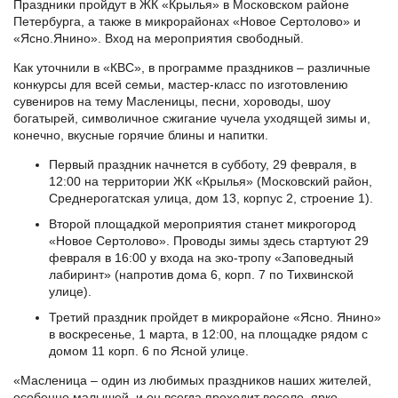
Праздники пройдут в ЖК «Крылья» в Московском районе
Петербурга, а также в микрорайонах «Новое Сертолово» и
«Ясно.Янино». Вход на мероприятия свободный.
Как уточнили в «КВС», в программе праздников – различные
конкурсы для всей семьи, мастер-класс по изготовлению
сувениров на тему Масленицы, песни, хороводы, шоу
богатырей, символичное сжигание чучела уходящей зимы и,
конечно, вкусные горячие блины и напитки.
Первый праздник начнется в субботу, 29 февраля, в
12:00 на территории ЖК «Крылья» (Московский район,
Среднерогатская улица, дом 13, корпус 2, строение 1).
Второй площадкой мероприятия станет микрогород
«Новое Сертолово». Проводы зимы здесь стартуют 29
февраля в 16:00 у входа на эко-тропу «Заповедный
лабиринт» (напротив дома 6, корп. 7 по Тихвинской
улице).
Третий праздник пройдет в микрорайоне «Ясно. Янино»
в воскресенье, 1 марта, в 12:00, на площадке рядом с
домом 11 корп. 6 по Ясной улице.
«Масленица – один из любимых праздников наших жителей,
особенно малышей, и он всегда проходит весело, ярко,