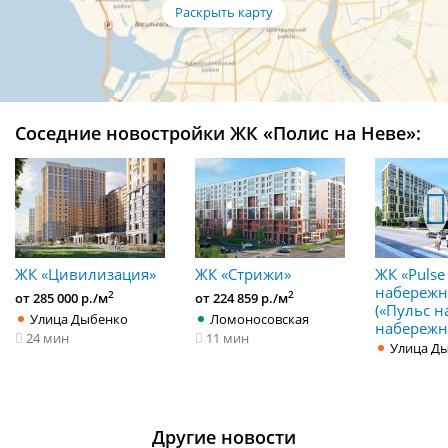
Соседние новостройки ЖК «Полис на Неве»:
ЖК «Цивилизация»
ЖК «Стрижи»
ЖК «Pulse
набережн
2
2
от 285 000 р./м
от 224 859 р./м
(«Пульс н
Улица Дыбенко
Ломоносовская
набережн
24 мин
11 мин
Улица Д
Другие новости