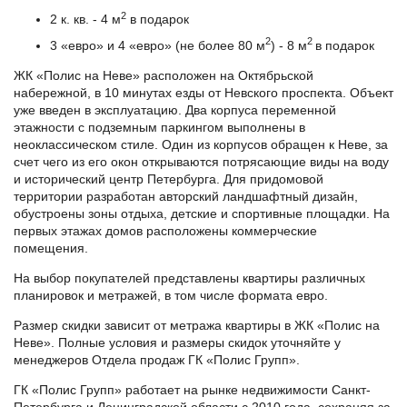
2
2 к. кв. - 4 м
в подарок
2
2
3 «евро» и 4 «евро» (не более 80 м
) - 8 м
в подарок
ЖК «Полис на Неве» расположен на Октябрьской
набережной, в 10 минутах езды от Невского проспекта. Объект
уже введен в эксплуатацию. Два корпуса переменной
этажности с подземным паркингом выполнены в
неоклассическом стиле. Один из корпусов обращен к Неве, за
счет чего из его окон открываются потрясающие виды на воду
и исторический центр Петербурга. Для придомовой
территории разработан авторский ландшафтный дизайн,
обустроены зоны отдыха, детские и спортивные площадки. На
первых этажах домов расположены коммерческие
помещения.
На выбор покупателей представлены квартиры различных
планировок и метражей, в том числе формата евро.
Размер скидки зависит от метража квартиры в ЖК «Полис на
Неве». Полные условия и размеры скидок уточняйте у
менеджеров Отдела продаж ГК «Полис Групп».
ГК «Полис Групп» работает на рынке недвижимости Санкт-
Петербурга и Ленинградской области с 2010 года, сохраняя за