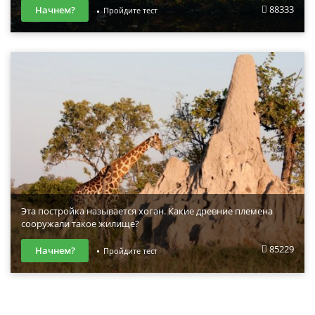
88333
Начнем?
Пройдите тест
Эта постройка называется хоган. Какие древние племена
сооружали такое жилище?
85229
Начнем?
Пройдите тест