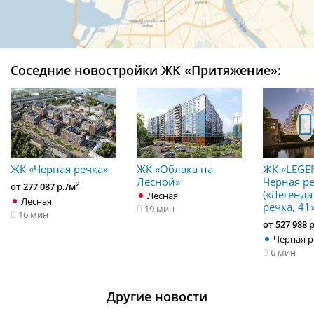
Соседние новостройки ЖК «Притяжение»:
ЖК «Черная речка»
ЖК «Облака на
ЖК «LEGE
Лесной»
Черная ре
2
от 277 087 р./м
(«Легенда
Лесная
Лесная
речка, 41»
19 мин
16 мин
от 527 988 
Черная р
6 мин
Другие новости