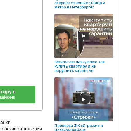
откроются новые станции
метро в Петербурге?
Бесконтактная сделка: как
купить квартиру и не
нарушить карантин
тиру в
районе
анкт-
Проверка ЖК «Стрижи» в
тнерские отношения
Невском районе