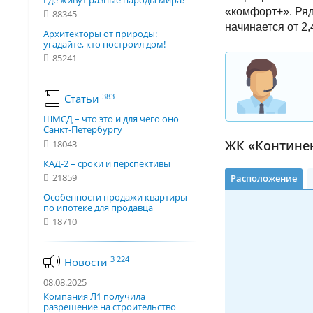
Где живут разные народы мира?
«комфорт+». Ряд
88345
начинается от 2,
Архитекторы от природы:
угадайте, кто построил дом!
85241
383
Статьи
ШМСД – что это и для чего оно
Санкт-Петербургу
ЖК «Континен
18043
КАД-2 – сроки и перспективы
21859
Расположение
Особенности продажи квартиры
по ипотеке для продавца
18710
3 224
Новости
08.08.2025
Компания Л1 получила
разрешение на строительство