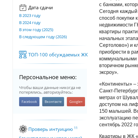
с банками, кото
Дата сдачи
Сегодня каждый 
В 2023 году
способ покупки 
В 2024 году
недвижимости ГК
В этом году (2025)
квартиры практи
В следующем году (2026)
начальных этапа
Сертолово») и к
приобрести в р
ТОП-100 обсуждаемых ЖК
коммунальными у
вторичном рынке
эксроу».
Персональное меню:
«Континенты» – 
Чтобы ваши данные никогда не
Санкт-Петербург
потерялись, авторизуйтесь:
метрах от Шувал
доступом на лиф
150 малышей. Во
эксплуатацию пе
сентябрь 2022 го
11
Проверь интуицию
Квартиры в ЖК «