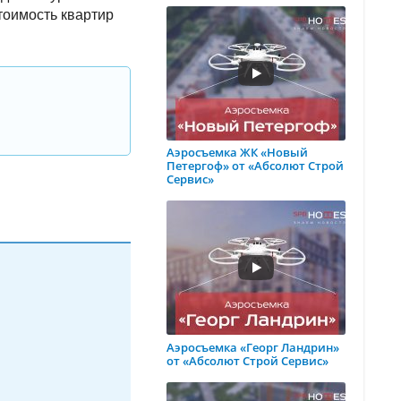
тоимость квартир
Аэросъемка ЖК «Новый
Петергоф» от «Абсолют Строй
Сервис»
Аэросъемка «Георг Ландрин»
от «Абсолют Строй Сервис»