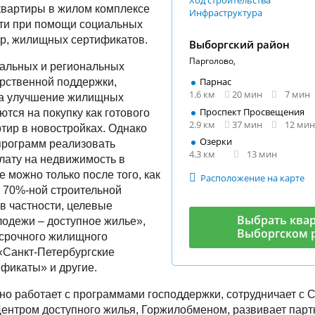
Ход строительства
квартиры в жилом комплексе
Инфраструктура
ти при помощи социальных
р, жилищных сертификатов.
Выборгский район
Парголово,
альных и региональных
Парнас
рственной поддержки,
1.6 км
20 мин
7 мин
а улучшение жилищных
Проспект Просвещения
ются на покупку как готового
2.9 км
37 мин
12 мин
ртир в новостройках. Однако
Озерки
программ реализовать
4.3 км
13 мин
лату на недвижимость в
 можно только после того, как
Расположение на карте
т 70%-ной строительной
 в частности, целевые
Выбрать квар
одежи – доступное жилье»,
Выборгском 
осрочного жилищного
«Санкт-Петербургские
фикаты» и другие.
но работает с программами господдержки, сотрудничает с С
ентром доступного жилья, Горжилобменом, развивает пар