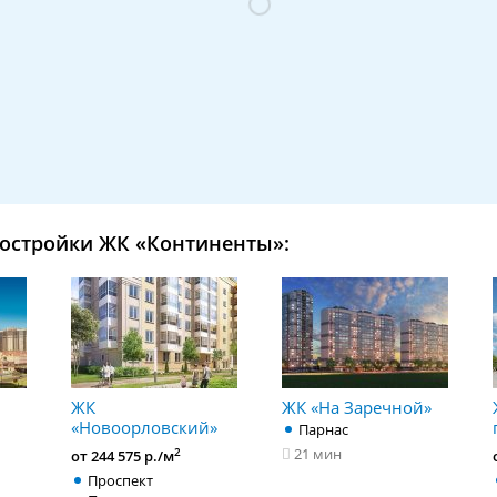
остройки ЖК «Континенты»:
ЖК
ЖК «На Заречной»
«Новоорловский»
Парнас
21 мин
2
от 244 575 р./м
Проспект