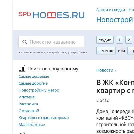
Акции и скидки
Но
Новостройк
студии
1
2
метро
или
Поиск по популярному
Новости
Самые дешевые
В ЖК «Кон
Самые дорогие
квартир с
Новостройки у метро
Ипотека
2412
Рассрочка
С отделкой
Дома I очереди 
Квартиры в сданных домах
компаний «КВС»
Малоэтажные
строительной го
возможность ра