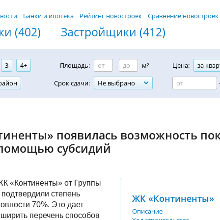
вости
Банки и ипотека
Рейтинг новостроек
Сравнение новостроек
и (402)
Застройщики (412)
3
4+
Площадь:
-
м²
Цена:
за квар
район
Срок сдачи:
Не выбрано
тиненты» появилась возможность по
 помощью субсидий
ЖК «Континенты» от Группы
 подтвердили степень
ЖК «Континенты»
товности 70%. Это дает
Описание
сширить перечень способов