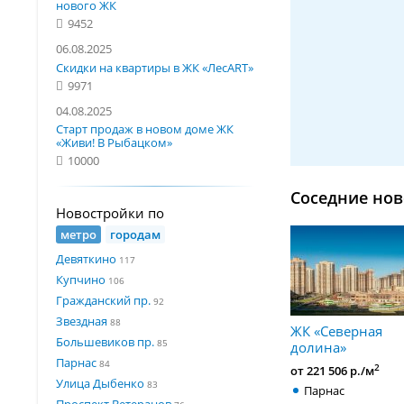
нового ЖК
9452
06.08.2025
Скидки на квартиры в ЖК «ЛесART»
9971
04.08.2025
Старт продаж в новом доме ЖК
«Живи! В Рыбацком»
10000
Соседние нов
Новостройки по
метро
городам
Девяткино
117
Купчино
106
Гражданский пр.
92
Звездная
88
ЖК «Северная
Большевиков пр.
85
долина»
Парнас
84
2
от 221 506 р./м
Улица Дыбенко
83
Парнас
Проспект Ветеранов