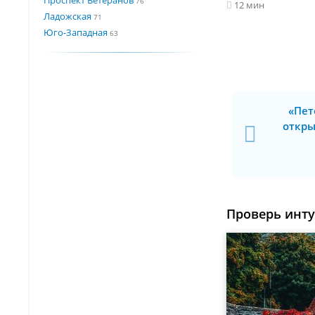
76
12 мин
Ладожская
71
Юго-Западная
63
«Пет
откры
Проверь инт