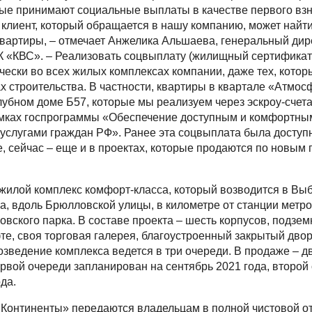
рые принимают социальные выплаты в качестве первого взн
клиент, который обращается в нашу компанию, может най
квартиры, – отмечает Анжелика Альшаева, генеральный дир
 «КВС». – Реализовать соцвыплату (жилищный сертификат)
чески во всех жилых комплексах компании, даже тех, котор
х строительства. В частности, квартиры в квартале «Атмо
лубном доме Б57, которые мы реализуем через эскроу-счет
амках госпрограммы «Обеспечение доступным и комфортны
слугами граждан РФ». Ранее эта соцвыплата была доступн
, сейчас – еще и в проектах, которые продаются по новым 
жилой комплекс комфорт-класса, который возводится в Вы
а, вдоль Брюлловской улицы, в километре от станции метро
овского парка. В составе проекта – шесть корпусов, подзем
те, своя торговая галерея, благоустроенный закрытый двор 
зведение комплекса ведется в три очереди. В продаже – дв
рвой очереди запланирован на сентябрь 2021 года, второй 
да.
Континенты» передаются владельцам в полной чистовой о