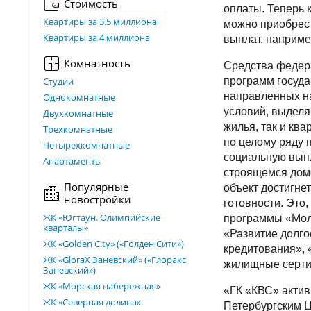
Стоимость
оплаты. Теперь 
Квартиры за 3.5 миллиона
можно приобрес
Квартиры за 4 миллиона
выплат, наприме
Комнатность
Средства федер
Студии
программ госуда
направленных н
Однокомнатные
условий, выделя
Двухкомнатные
жилья, так и ква
Трехкомнатные
по целому ряду 
Четырехкомнатные
социальную вып
Апартаменты
строящемся доме
Популярные
объект достигне
новостройки
готовности. Это,
ЖК «Югтаун. Олимпийские
программы «Мол
кварталы»
«Развитие долг
ЖК «Golden City» («Голден Сити»)
кредитования», 
ЖК «GloraX Заневский»​ («Глоракс
жилищные серти
Заневский»)
ЖК «Морская набережная»
«ГК «КВС» актив
ЖК «Северная долина»
Петербургским Ц