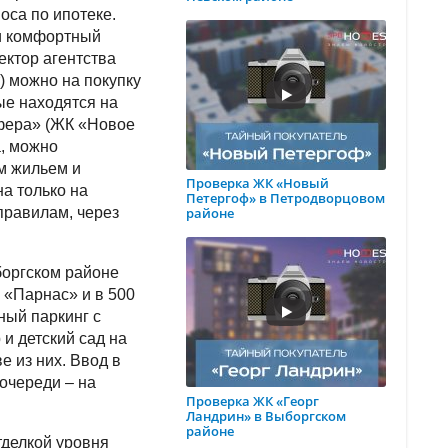
оса по ипотеке.
ти комфортный
ектор агентства
 можно на покупку
ые находятся на
сфера» (ЖК «Новое
а, можно
м жильем и
Проверка ЖК «Новый
а только на
Петергоф» в Петродворцовом
правилам, через
районе
боргском районе
 «Парнас» и в 500
ный паркинг с
и детский сад на
е из них. Ввод в
очереди – на
Проверка ЖК «Георг
Ландрин» в Выборгском
районе
тделкой уровня