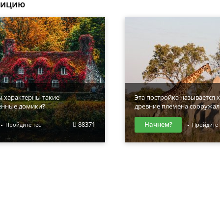
уицию
ы характерны такие
Эта постройка называется х
енные домики?
древние племена сооружал
88371
Начнем?
Пройдите тест
Пройдите 