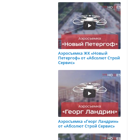
Аэросъемка ЖК «Новый
Петергоф» от «Абсолют Строй
Сервис»
Аэросъемка «Георг Ландрин»
от «Абсолют Строй Сервис»