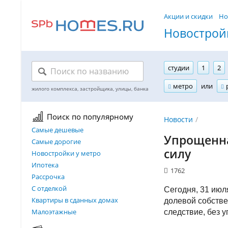
Акции и скидки
Но
Новостройк
студии
1
2
метро
или
Поиск по популярному
Новости
Самые дешевые
Упрощенна
Самые дорогие
силу
Новостройки у метро
Ипотека
1762
Рассрочка
С отделкой
Сегодня, 31 июл
Квартиры в сданных домах
долевой собстве
Малоэтажные
следствие, без 