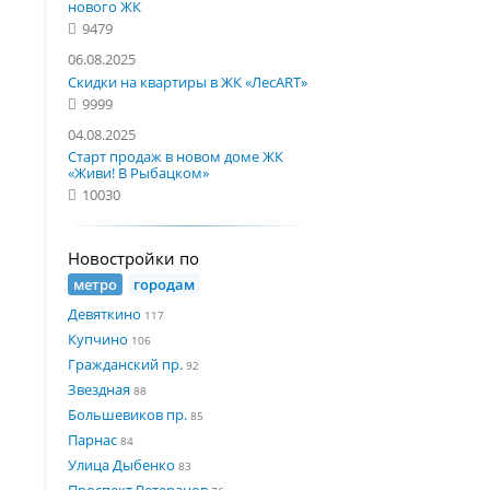
нового ЖК
9479
06.08.2025
Скидки на квартиры в ЖК «ЛесART»
9999
04.08.2025
Старт продаж в новом доме ЖК
«Живи! В Рыбацком»
10030
Новостройки по
метро
городам
Девяткино
117
Купчино
106
Гражданский пр.
92
Звездная
88
Большевиков пр.
85
Парнас
84
Улица Дыбенко
83
Проспект Ветеранов