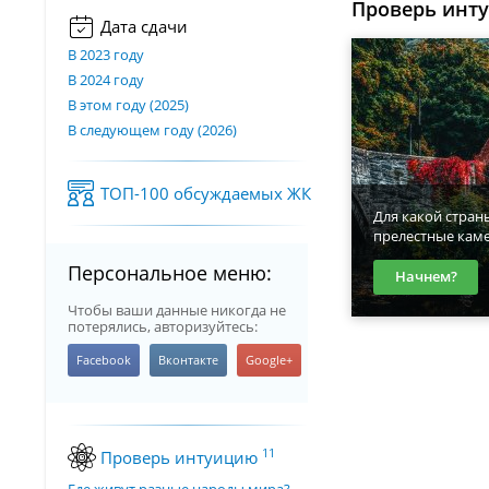
Проверь инт
Дата сдачи
В 2023 году
В 2024 году
В этом году (2025)
В следующем году (2026)
ТОП-100 обсуждаемых ЖК
Для какой стран
прелестные кам
Персональное меню:
Начнем?
Чтобы ваши данные никогда не
потерялись, авторизуйтесь:
11
Проверь интуицию