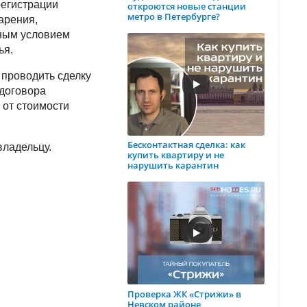
регистрации
откроются новые станции
метро в Петербурге?
арения,
вным условием
ья.
 проводить сделку
 договора
 от стоимости
Бесконтактная сделка: как
владельцу.
купить квартиру и не
нарушить карантин
Проверка ЖК «Стрижи» в
Невском районе