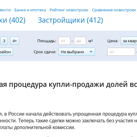
вости
Банки и ипотека
Рейтинг новостроек
Сравнение новостроек
и (402)
Застройщики (412)
3
4+
Площадь:
-
м²
Цена:
за квар
район
Срок сдачи:
Не выбрано
я процедура купли-продажи долей вс
я, в России начала действовать упрощенная процедура ку
нности. Теперь такие сделки можно заключать без участия н
уплаты дополнительной комиссии.