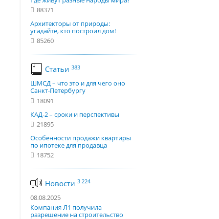
Где живут разные народы мира?
88371
Архитекторы от природы:
угадайте, кто построил дом!
85260
383
Статьи
ШМСД – что это и для чего оно
Санкт-Петербургу
18091
КАД-2 – сроки и перспективы
21895
Особенности продажи квартиры
по ипотеке для продавца
18752
3 224
Новости
08.08.2025
Компания Л1 получила
разрешение на строительство