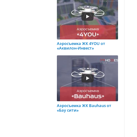
Аэросъемка ЖК 4YOU от
«Аквилон-Инвест»
Аэросъемка ЖК Bauhaus от
«Бау сити»