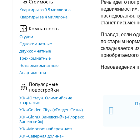
Стоимость
Речь идет о поп
недвижимости»,
Квартиры за 3.5 миллиона
наследования, к
Квартиры за 4 миллиона
станет письменн
Комнатность
Правда, если од
Студии
по старым норма
Однокомнатные
складывается из
Двухкомнатные
приобретаемого
Трехкомнатные
Четырехкомнатные
Нововведения пр
Апартаменты
Популярные
новостройки
ЖК «Югтаун. Олимпийские
кварталы»
П
ЖК «Golden City» («Голден Сити»)
ЖК «GloraX Заневский»​ («Глоракс
Заневский»)
ЖК «Морская набережная»
ЖК «Северная долина»