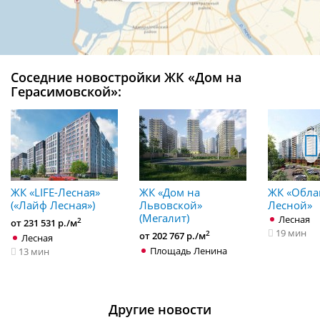
Соседние новостройки ЖК «Дом на
Герасимовской»:
ЖК «LIFE-Лесная»
ЖК «Дом на
ЖК «Обла
(«Лайф Лесная»)
Львовской»
Лесной»
(Мегалит)
Лесная
2
от 231 531 р./м
19 мин
2
от 202 767 р./м
Лесная
Площадь Ленина
13 мин
Другие новости