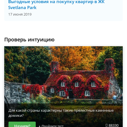
Выгодные условия на покупку квартир в ЖК
Svetlana Park
17 июня 2019
Проверь интуицию
Для какой страны характерны такие прелестные каменные
домики?
88330
Начнем?
Пройдите тест