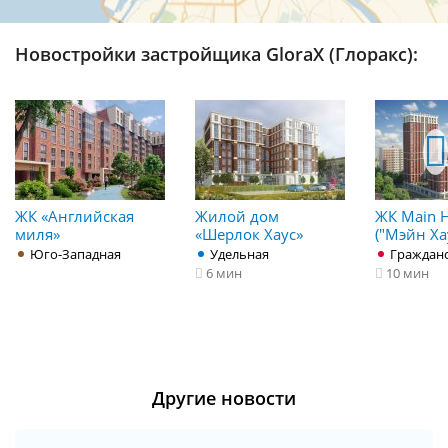
Новостройки застройщика GloraX (Глоракс):
ЖК «Английская
Жилой дом
ЖК Main 
миля»
«Шерлок Хаус»
("Мэйн Ха
Юго-Западная
Удельная
Гражданс
6 мин
10 мин
Другие новости