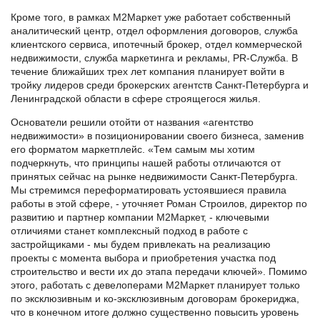
Кроме того, в рамках М2Маркет уже работает собственный
аналитический центр, отдел оформления договоров, служба
клиентского сервиса, ипотечный брокер, отдел коммерческой
недвижимости, служба маркетинга и рекламы, PR-Служба. В
течение ближайших трех лет компания планирует войти в
тройку лидеров среди брокерских агентств Санкт-Петербурга и
Ленинградской области в сфере строящегося жилья.
Основатели решили отойти от названия «агентство
недвижимости» в позиционировании своего бизнеса, заменив
его форматом маркетплейс. «Тем самым мы хотим
подчеркнуть, что принципы нашей работы отличаются от
принятых сейчас на рынке недвижимости Санкт-Петербурга.
Мы стремимся переформатировать устоявшиеся правила
работы в этой сфере, - уточняет Роман Строилов, директор по
развитию и партнер компании М2Маркет, - ключевыми
отличиями станет комплексный подход в работе с
застройщиками - мы будем привлекать на реализацию
проекты с момента выбора и приобретения участка под
строительство и вести их до этапа передачи ключей». Помимо
этого, работать с девелоперами М2Маркет планирует только
по эксклюзивным и ко-эксклюзивным договорам брокериджа,
что в конечном итоге должно существенно повысить уровень