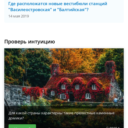
Где расположатся новые вестибюли станций
"Василеостровская" и "Балтийская"?
14 мая 2019
Проверь интуицию
Для какой страны характерны такие прелестные каменные
домики?