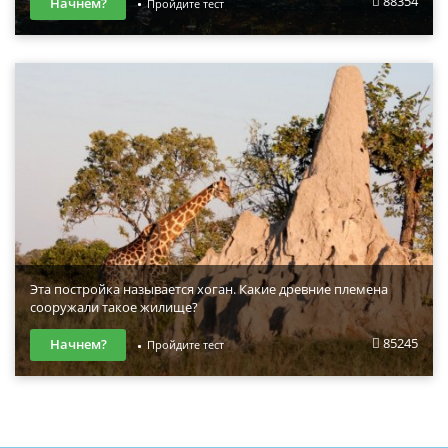
88354
Начнем?
Пройдите тест
Эта постройка называется хоган. Какие древние племена
сооружали такое жилище?
85245
Начнем?
Пройдите тест