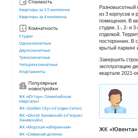
Стоимость
Разновысотный 
Квартиры за 3.5 миллиона
из 3 корпусов и
Квартиры за 4 миллиона
помещения. В к
Комнатность
студии, 1-, 2- и
отделкой. Терри
Студии
посторонних. В 
Однокомнатные
крытый паркинг 
Двухкомнатные
Трехкомнатные
Завершить строи
Четырехкомнатные
эксплуатацию д
Апартаменты
квартале 2021-ог
Популярные
новостройки
ЖК «Югтаун. Олимпийские
кварталы»
ЖК «Golden City» («Голден Сити»)
ЖК «GloraX Заневский»​ («Глоракс
Заневский»)
ЖК «Морская набережная»
ЖК «Ювента» 
ЖК «Северная долина»