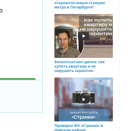
откроются новые станции
метро в Петербурге?
ЛО
Бесконтактная сделка: как
купить квартиру и не
нарушить карантин
тиру в
районе ЛО
Проверка ЖК «Стрижи» в
Невском районе