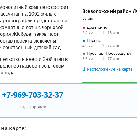
монолитный комплекс состоит
Всеволожский район 
 рассчитан на 1002 жилых
Бугры,
вартирографии представлены
Девяткино
 3-комнатные лоты с черновой
3.8 км
15 мин
тория ЖК будет закрыта от
Парнас
состав проекта включены
4.9 км
17 мин
и собственный детский сад.
Проспект Просвещения
5.6 км
17 мин
тельство и ввести 2-ой этап в
евелопер намерен во втором
Расположение на карте
о года.
Выбрать квар
+7-969-703-32-37
Всеволожском 
Отдел продаж
на карте: