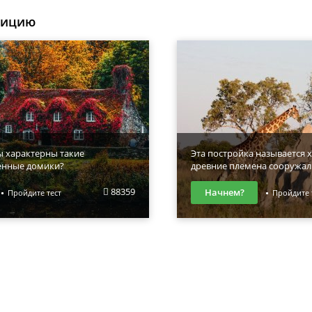
уицию
ы характерны такие
Эта постройка называется х
енные домики?
древние племена сооружал
88359
Начнем?
Пройдите тест
Пройдите 