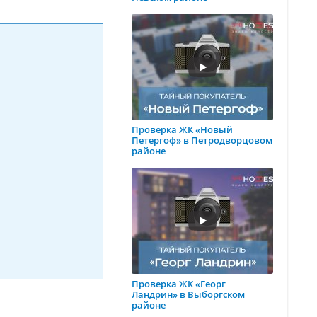
Проверка ЖК «Новый
Петергоф» в Петродворцовом
районе
Проверка ЖК «Георг
Ландрин» в Выборгском
районе