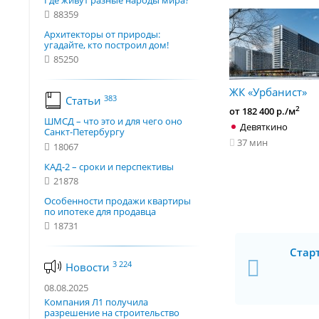
Где живут разные народы мира?
88359
Архитекторы от природы:
угадайте, кто построил дом!
85250
ЖК «Урбанист»
383
Статьи
2
от 182 400 р./м
ШМСД – что это и для чего оно
Девяткино
Санкт-Петербургу
37 мин
18067
КАД-2 – сроки и перспективы
21878
Особенности продажи квартиры
по ипотеке для продавца
18731
Стар
3 224
Новости
08.08.2025
Компания Л1 получила
разрешение на строительство