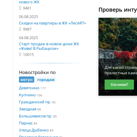
нового ЖК
9461
Проверь инт
06.08.2025
Скидки на квартиры в ЖК «ЛесART»
9987
04.08.2025
Старт продаж в новом доме ЖК
«Живи! В Рыбацком»
10015
Для какой стран
Новостройки по
прелестные кам
метро
городам
Начнем?
Девяткино
117
Купчино
106
Гражданский пр.
92
Звездная
88
Большевиков пр.
85
Парнас
84
Улица Дыбенко
83
Проспект Ветеранов