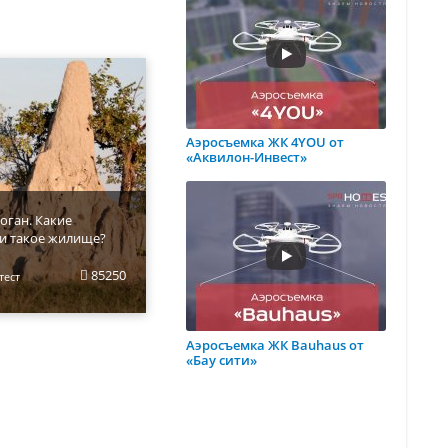
Аэросъемка ЖК 4YOU от
«Аквилон-Инвест»
оган. Какие
и такое жилище?
85250
тест
Аэросъемка ЖК Bauhaus от
«Бау сити»