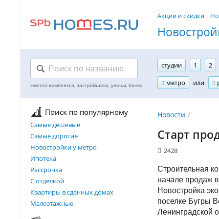
Акции и скидки
Но
Новостройк
студии
1
2
метро
или
Поиск по популярному
Новости
Самые дешевые
Старт про
Самые дорогие
Новостройки у метро
2428
Ипотека
Строительная к
Рассрочка
начале продаж в
С отделкой
Новостройка эко
Квартиры в сданных домах
поселке Бугры В
Малоэтажные
Ленинградской о