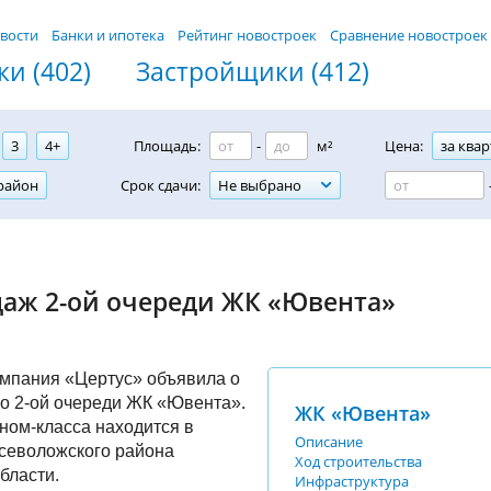
вости
Банки и ипотека
Рейтинг новостроек
Сравнение новостроек
и (402)
Застройщики (412)
3
4+
Площадь:
-
м²
Цена:
за квар
район
Срок сдачи:
Не выбрано
даж 2-ой очереди ЖК «Ювента»
омпания «Цертус» объявила о
о 2-ой очереди ЖК «Ювента».
ЖК «Ювента»
ном-класса находится в
Описание
севоложского района
Ход строительства
бласти.
Инфраструктура