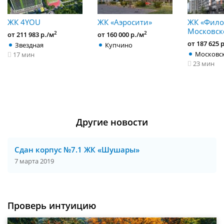
ЖК 4YOU
ЖК «Аэросити»
ЖК «Фило
Московск
2
2
от 211 983 р./м
от 160 000 р./м
от 187 625 
Звездная
Купчино
Московс
17 мин
23 мин
Другие новости
Сдан корпус №7.1 ЖК «Шушары»
7 марта 2019
Проверь интуицию